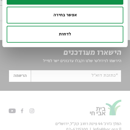
סדר בוקר
וידאו
18.06.26
zoom
אפשר בחירה
לדחות
הישארו מעודכנים
הירשמו לניוזלטר שלנו וקבלו עדכונים ישר למייל
*כתובת דוא"ל
הרשמה
המלך ג'ורג' 44 פינת רחוב קק״ל, ירושלים
02-6215300
info@bac.org.il