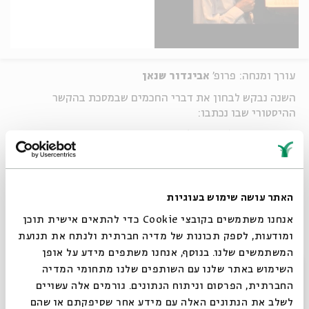
עורך ומנחה: פרופ'
אביגדור שנאן
השנה נבקש לבחון את דברי החכמים שבמסכת בהקשר
ההיסטורי שבו נכתבו:
כיצד השפיעו (אם בכלל) מלכותו של הורדוס, חורבן בית
המקדש ומרד בר-כוכבא על ההגות ועל תורת המוסר של חכמי
מסכת אבות?
מפגש שלישי: רבי עקיבא ושות' - מחורבן הבית ועד למרד
האתר עושה שימוש בעוגיות
בר- כוכבא
אנחנו משתמשים בקובצי Cookie כדי להתאים אישית תוכן
ומודעות, לספק תכונות של מדיה חברתית ולנתח את תנועת
אורח: הרב
רפי פוירשטיין
, מרבני ארגון צוהר ורב קהילה בהר
המשתמשים שלנו. בנוסף, אנחנו משתפים מידע על אופן
נוף
סגור
השימוש באתר שלנו עם השותפים שלנו מתחומי המדיה
החברתית, הפרסום וניתוח הנתונים. גורמים אלה עשויים
שיתוף
לשלב את הנתונים האלה עם מידע אחר שסיפקתם או שהם