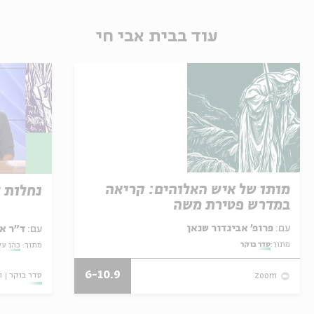
עוד בבית אבי חי
מותו של איש האלוהים: קריאה
נחלות 
במדרש פטירת משה
עם:
פרופ' אביגדור שנאן
עם:
ד"ר א
מתוך:
סדר בוקר
מתוך:
כהן על
6-10.9
סדר בוקר
ו
zoom