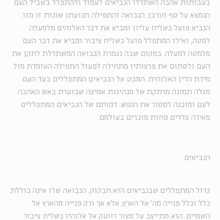
בעבותות אהבה השתדלו הנביאים לעמוד ולהתפלל בשביל העם
הנמצא על סף חורבן. הנבואה והתפילה תנועתן שונות זו מזו.
הנביא פועל כשליח עליון ומביא את דבר האלוהים מלמעלה
למטה, ואילו המתפלל פועל כשליח ציבור ומביא את דבר העם
מלמטה למעלה. במקום שבה נגמרת הנבואה המשתדלת לתקן את
העם ולסתום את פרצותיו מתחילה לפעול התפילה העומדת מול
מידת הדין האלוהית. המבט אל הנביאים המתפללים בעד העם
מגלה תמונה מרתקת של מנהיגות אמיצה שבוערת באש האהבה
לעם ומוכנה למסור את הנפש. דמותם של הנביאים המתפללים
מאירה צדדים פחות מוכרים בעולמם.
הנביאים
גדול המתפללים שבנביאים הוא חבקוק. הנבואה שלו אינה כוללת
כלל וכלל פנייה מה' אל הארץ, אלא אך ורק פנייה מהארץ אל
השמיים. הוא מתייצב על מצור וזועק אל אלוהיו כשליח ציבור