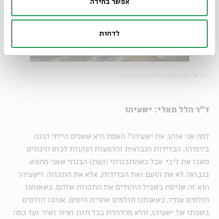
אפשר בחירה
לדחות
יונה של פיטר לסטמן (מתוך ויקיפדיה)
ד"ר הלל מאלי: ישעיהו
למה אני אוהב את ישעיהו? האמת היא ששנים הייתי הוגה
בירמיהו; הבדידות הנבואית והדמעות הנקוות לכוס היגונים
משכו את ליבי. אבל כשהתבגרתי (קצת) הבנתי שאני מחפש
בנבואה לא את הזעם ואת הבדידות, אלא את התקווה. וישעיהו
הוא זה שניסח בשביל היהודים את התקוות שלהם. כשאנחנו
חולמים עתיד, כשאנחנו חולמים אחרית הימים, אנחנו חולמים
בשפתו של ישעיהו, והיא מהדהדת בכל חזון וציור ושיר. ועד כמה