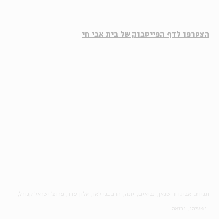
הצטרפו לדף הפייסבוק של בית אבי חי
תגיות:
אביגדור שנאן
נביאים
יונה
הרב בני לאו
אלון עדר
פרופ' ישראל קנוהל
ישעיהו
נבואה