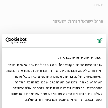
יוטיוב
פרופ' ישראל קנוהל: ישעיהו
בישעיהו יש שילוב מעניין בין חזון מוסרי עמוק ומרשים
למסתורין וקדושה. בניגוד לנביאים אחרים, ישעיהו מדבר על כך
שגורל האומה ייקבע באמצעות עשיית משפט וצדקה והתנהלות
האתר עושה שימוש בעוגיות
מוסרית של ראשי האומה. הוא מדבר נגד אנשים שמפעילים לחץ
אנחנו משתמשים בקובצי Cookie כדי להתאים אישית תוכן
כלכלי על עניים ומדכאים אותם. יש לו גם ביקורת על הפולחן -
ומודעות, לספק תכונות של מדיה חברתית ולנתח את תנועת
קורבן שהידיים המקריבות אותו מלאות בדם לא יתקבל. לדבריו,
המשתמשים שלנו. בנוסף, אנחנו משתפים מידע על אופן
אי-אפשר לעשות עוולות מוסריות ולצפות שהקורבן או התפילה
סגור
השימוש באתר שלנו עם השותפים שלנו מתחומי המדיה
או השיר יהיו לרצון האל, אך בניגוד לאחרים שדחו את הפולחן,
החברתית, הפרסום וניתוח הנתונים. גורמים אלה עשויים
כמו עמוס וירמיהו, ישעיהו מחובר למקדש, והריטואלים שלו תמיד
לשלב את הנתונים האלה עם מידע אחר שסיפקתם או שהם
מסתוריים.
אספו בעקבות השימוש שעשיתם בשירותים שלהם.