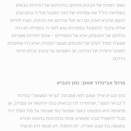
נאמן. דמותו של חבקוק נחקקה בזיכרונם של הדורות הבאים.
כשתיארו חז"ל את עמידתו של חוני המעגל מול ה' בתביעתו
לגשם שיבוא לארץ, הם ראו מול עיניהם את חבקוק. העוז להיות
שליח ציבור ולהתנפל במסירות נפש לפני ה' בתפילה לא היה
נחלתם של החכמים, אלא של החסידים - אותן דמויות משניות
שפעלו תמיד לצדם של החכמים מעצבי התורה, שלא היו שותפות
למפעל היצירה של ההלכה, אך השפיעו על עיצוב עולם הרוח
בדרכם.
פרופ' אביגדור שאנן: נתן הנביא
נתן הנביא שייך אמנם למה שמכונה "נביאי המעשה" (בניגוד
ל"נביאי הספר", שהותירו לנו נבואות כגון יחזקאל או צפניה), אך
מרשימה היא הופעתו בספר שמואל כמי שעומד אל מול המלך דוד
מבלי להשפיל מבט ומאשים אותו בתקיפות בחטאו הנורא
במעשה בת שבע ואוריה: לא תחמוד, לא תנאף ולא תרצח!