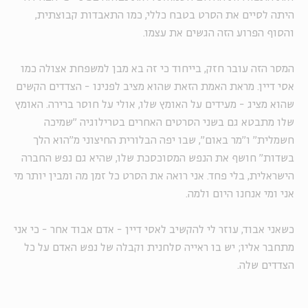
היתה לסיים את הסרט בטבח כללי, כמו התאבדות קבוצתית,
והסוף הפרוע הזה הגשים את עצמו.
המסר הזה עובר חזק, בייחוד כי זה בא מבן למשפחת אצולה כמו
אסי דיין. מראת האמת הזאת שהוא מציב לפנינו - הצדדים הקשים
שהוא מציג - מעידים על האומץ שלו, אולי על חוסר ברירה. האומץ
שלו מתבטא גם בשני הסרטים האחרים בטרילוגיה "שמיכה
חשמלית" ו"מר באום", שבו יפה הבלורית החיצוני מ"הוא הלך
בשדות" חושף את הנפש המסוכסכת שלו, שהיא גם נפש החברה
הישראלית, בלי פחד. אני רואה את הסרט כל זמן מה ומבין יותר מי
אני ומי אנחנו היום ולמה.
כשאני אבוד, עוזר לי להקשיב לאסי דיין - אדם אבוד אחר - כי אני
מתחבר אליו; יש בו ראייה סלחנית וקבלה של נפש האדם על כל
הצדדים שלה.