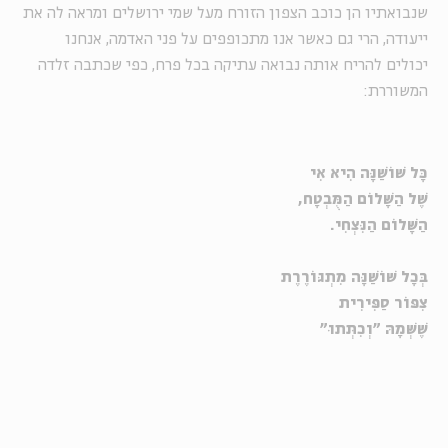
שנבואתיו הן כוכב הצפון הזורח מעל שמי ירושלים ומראה לה את
ייעודה, הרי גם כאשר אנו מתכופפים על פני האדמה, אנחנו
יכולים להריח אותה נבואה עתיקה בכל פרח, כפי שכתבה זלדה
המשוררת:
כָּל שׁוֹשַׁנָּה הִיא אִי
שֶׁל הַשָּׁלוֹם הַמֻּבְטָח
,
הַשָּׁלוֹם הַנִּצְחִי
.
בְּכָל שׁוֹשַׁנָּה מִתְגּוֹרֶרֶת
צִפּוֹר סַפִּירִית
שֶׁשְּׁמָהּ "וְכִתְּתוּ
"