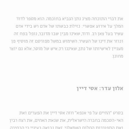
את דברי התוכחה מציג נתן הנביא בחוכמה. הוא מספר לדוד
המלך על אירוע אפשרי: גזילת כבשתו של אדם רש בידי אדם
עשיר בעל צאן רב. ודוד, שאינו מבין שבו מדובר, נופל בפח זה
וגוזר את דינו של העשיר. השימוש במשל מפורסם זה מוסיף פן
מעניין לאישיותו של נתן, שאיננו רק איש של מוסר, אלא גם יוצר
מחונן.
אלון עדר: אסי דיין
בסרט "החיים על פי אגפא" חזה אסי דיין את הפערים ואת
האי-הסכמה בחברה הישראלית, את שנאת האחים, את רצח רבין
ואת התפוררות החלום השמאלני. זאת נבואה בעיניי כי הבחירה