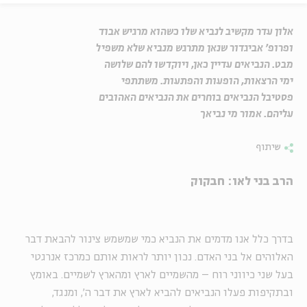
אלון עדר מקשיב לנביא שלו כשהוא מרגיש אבוד
ופרופ' אביגדור שנאן מתרגש מנביא שלא משפיל
מבט. הנביאים עדיין כאן, ויוקדשו להם שלושה
ימי הרצאות, הופעות והפתעות. משתתפי
פסטיבל הנביאים בוחרים את הנביאים האהובים
עליהם. אמור מי נביאך
שיתוף
הרב בני לאו: חבקוק
בדרך כלל אנו מדמים את הנביא כמי שמשמש צינור להבאת דבר
האלוהים אל בני האדם. נכון יותר לראות אותם כמרכז אנרגטי
בעל שני כיווני רוח – מהשמיים לארץ ומהארץ לשמיים. באומץ
ובתקיפות פעלו הנביאים להביא לארץ את דבר ה', ומנגד,