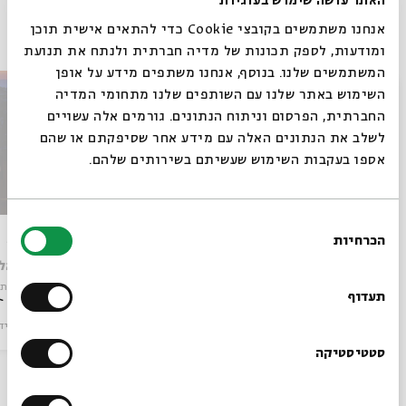
האתר עושה שימוש בעוגיות
פרקים נוספים בסדרה
אנחנו משתמשים בקובצי Cookie כדי להתאים אישית תוכן
ומודעות, לספק תכונות של מדיה חברתית ולנתח את תנועת
המשתמשים שלנו. בנוסף, אנחנו משתפים מידע על אופן
סגור
השימוש באתר שלנו עם השותפים שלנו מתחומי המדיה
החברתית, הפרסום וניתוח הנתונים. גורמים אלה עשויים
לשלב את הנתונים האלה עם מידע אחר שסיפקתם או שהם
אספו בעקבות השימוש שעשיתם בשירותים שלהם.
בחירת
מנגב לך את הדמעות
לחיות
הכרחיות
הסכמה
רוצים לדעת מה קורה
עם:
אלון עדר
עם:
דניאל
מתוך:
שיר תקווה LIVE: מוזיקה ונחמה אחרי שבעה באוקטובר - בהשראת סדרת הרשת של בית אבי חי
מתוך:
שיר תקווה LIVE: מוזיקה ונחמה אחרי שבעה באוק
בבית אבי חי לפני כולם?
תעדוף
מוזיקה
וידאו
05.12.24
מוזיקה
ויד
הרשמו לניוזלטר שלנו
סטטיסטיקה