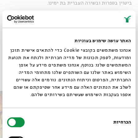
ביטוין בספרות ובשירה העברית בת ימינו.
<<<לחצו כאן לתכניית המוסף לחגים המלאה>>>
שיתוף
הוספה ליומן
הרשמה לאירועים דומים
האתר עושה שימוש בעוגיות
אנחנו משתמשים בקובצי Cookie כדי להתאים אישית תוכן
ומודעות, לספק תכונות של מדיה חברתית ולנתח את תנועת
תגיות:
חודש אלול
ראש השנה
ספרות עברית
פיוטים
שופר
המשתמשים שלנו. בנוסף, אנחנו משתפים מידע על אופן
סגור
השימוש באתר שלנו עם השותפים שלנו מתחומי המדיה
אירועים נוספים בסדרה
החברתית, הפרסום וניתוח הנתונים. גורמים אלה עשויים
לשלב את הנתונים האלה עם מידע אחר שסיפקתם או שהם
אספו בעקבות השימוש שעשיתם בשירותים שלהם.
בחירת
הכרחיות
הסכמה
רוצים לדעת מה קורה