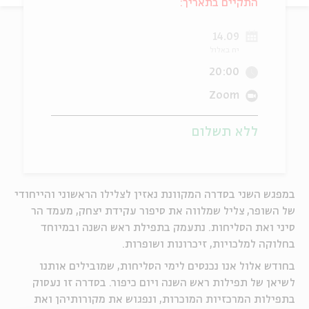
התקיים בתאריך:
ה
אנגלית
מיוחדי
14.09
יח באלול
20:00
Zoom
ללא תשלום
במפגש השני בסדרה המקוונת נאזין לצלילו הראשוני והייחודי
של השופר, צליל שמלווה את סיפור עקידת יצחק, מעמד הר
סיני ואת הסליחות. נתעמק בתפילת ראש השנה ובמיוחד
בחלוקה למלכויות, זיכרונות ושופרות.
בחודש אלול אנו נכנסים לימי הסליחות, שמובילים אותנו
לשיאן של תפילות ראש השנה ויום כיפור. בסדרה זו נעסוק
בתפילות המרכזיות המוכרות, ונפגוש את מקורותיהן ואת