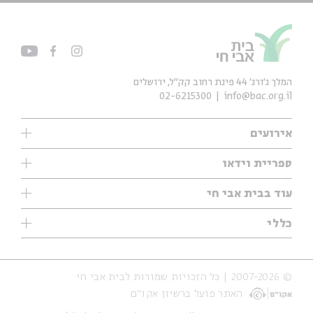
המלך ג'ורג' 44 פינת רחוב קק״ל, ירושלים
02-6215300
info@bac.org.il
אירועים
עיון
ספריית וידאו
אנגלית
ילדים
שיעורי בוקר
עוד בבית אבי חי
מוזיקה
מיוחדים
תערוכות
עיון
כללי
נוער
מיוחדים
מיוחדים
צרו קשר
ספרות ושירה
פודקאסטים מומלצים
ספרות ושירה
אודות
סדרות
כתבות
© 2007-2026 | כל הזכויות שמורות לבית אבי חי
הצהרת נגישות
אירועי עבר
קצה הקרחון
האתר פועל ברשיון אקו״ם
תנאי שימוש והצהרת פרטיות
אירועים בירושלים
על הדרך