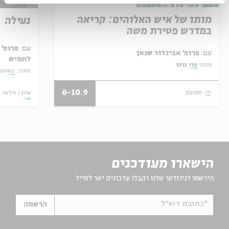
מותו של איש האלוהים: קריאה
נעילה
במדרש פטירת משה
עם:
פרופ' 
עם:
פרופ' אביגדור שנאן
לחמיש
מתוך:
סדר בוקר
מתוך:
המוסף
6-10.9
עיון
וידאו
zoom
הישארו מעודכנים
הירשמו לניוזלטר שלנו וקבלו עדכונים ישר למייל
*כתובת דוא"ל
הרשמה