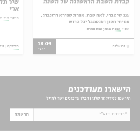
קבלת השבת הראשונה של השנה
שיר תקו
ארי
עם:
שי צברי, לאה שבת, אפרת שפירא רוזנברג,
מתוך:
שיר תק
עמיחי חסון ואנסמבל יגל הרוש
מתוך:
קבלת שבת; קצת אחרת
18.09
מוזיקה
ויד
ירושלים
ו' | 13:30
הישארו מעודכנים
הירשמו לניוזלטר שלנו וקבלו עדכונים ישר למייל
*כתובת דוא"ל
הרשמה