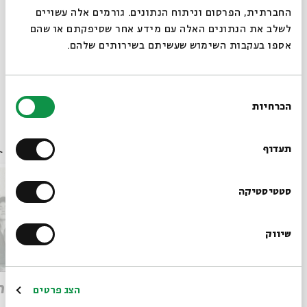
שיתוף
הוספה ליומן
הרשמה לאירועים דומים
החברתית, הפרסום וניתוח הנתונים. גורמים אלה עשויים
לשלב את הנתונים האלה עם מידע אחר שסיפקתם או שהם
אספו בעקבות השימוש שעשיתם בשירותים שלהם.
תגיות:
מוזיקה
אסתר רדא
פיוט
פיוטים
מוזיקה יהודית
לאה שבת
הרב דני סגל
יגל הרוש
מוזיקה בירושלים
קבלת שבת
פיוטים בעברית
בחירת
לקראת שבת
הכרחיות
הסכמה
רוצים לדעת מה קורה
אירועים נוספים בסדרה
בבית אבי חי לפני כולם?
תעדוף
הרשמו לניוזלטר שלנו
סטטיסטיקה
שיווק
*כתובת דוא"ל
קבלת שבת: שירה, מדרש ושיחה
קבלת ה
הרשמה
הצג פרטים
לחודש אלול