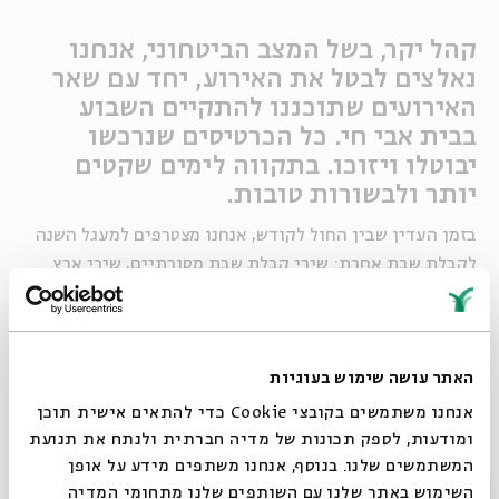
קהל יקר, בשל המצב הביטחוני, אנחנו
נאלצים לבטל את האירוע, יחד עם שאר
האירועים שתוכננו להתקיים השבוע
בבית אבי חי. כל הכרטיסים שנרכשו
יבוטלו ויזוכו. בתקווה לימים שקטים
יותר ולבשורות טובות.
בזמן העדין שבין החול לקודש, אנחנו מצטרפים למעגל השנה
לקבלת שבת אחרת: שירי קבלת שבת מסורתיים, שירי ארץ
ישראל בעיבודים מיוחדים, פיוטי חג בנוסח ספרדי ואשכנזי,
שירה עברית מודרנית שתופסת את רוח הזמן, וקטעי הנחיה,
מדרש ושיחה בחצר הירושלמית.
האתר עושה שימוש בעוגיות
אנחנו משתמשים בקובצי Cookie כדי להתאים אישית תוכן
קרדיט: מירי דוידוביץ, אוהד רומנו, גבריאל בהרליה, נתנאל טוביאס
ומודעות, לספק תכונות של מדיה חברתית ולנתח את תנועת
המשתמשים שלנו. בנוסף, אנחנו משתפים מידע על אופן
סגור
השימוש באתר שלנו עם השותפים שלנו מתחומי המדיה