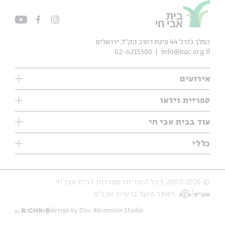
המלך ג'ורג' 44 פינת רחוב קק״ל, ירושלים
02-6215300
info@bac.org.il
אירועים
עיון
ספריית וידאו
אנגלית
ילדים
שיעורי בוקר
עוד בבית אבי חי
מוזיקה
מיוחדים
תערוכות
עיון
כללי
נוער
מיוחדים
מיוחדים
צרו קשר
ספרות ושירה
פודקאסטים מומלצים
ספרות ושירה
אודות
סדרות
כתבות
© 2007-2026 | כל הזכויות שמורות לבית אבי חי
הצהרת נגישות
אירועי עבר
קצה הקרחון
האתר פועל ברשיון אקו״ם
תנאי שימוש והצהרת פרטיות
אירועים בירושלים
על הדרך
חנות
ילדים
design by Dov Abramson Studio
מפלגת המחשבות
מוזיקה