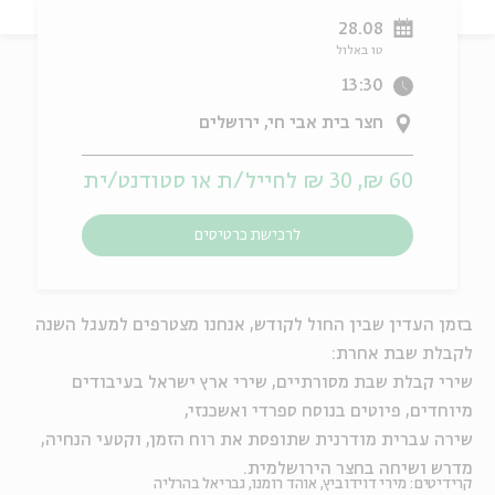
28.08
ה
אנגלית
מיוחדי
טו באלול
13:30
חצר בית אבי חי, ירושלים
60 ₪, 30 ₪ לחייל/ת או סטודנט/ית
לרכישת כרטיסים
בזמן העדין שבין החול לקודש, אנחנו מצטרפים למעגל השנה
לקבלת שבת אחרת:
שירי קבלת שבת מסורתיים, שירי ארץ ישראל בעיבודים
מיוחדים, פיוטים בנוסח ספרדי ואשכנזי,
שירה עברית מודרנית שתופסת את רוח הזמן, וקטעי הנחיה,
מדרש ושיחה בחצר הירושלמית.
קרידיטים: מירי דוידוביץ, אוהד רומנו, גבריאל בהרליה