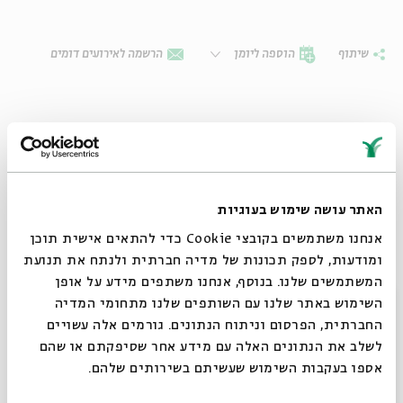
שיתוף
הוספה ליומן
הרשמה לאירועים דומים
האתר עושה שימוש בעוגיות
אנחנו משתמשים בקובצי Cookie כדי להתאים אישית תוכן
ומודעות, לספק תכונות של מדיה חברתית ולנתח את תנועת
המשתמשים שלנו. בנוסף, אנחנו משתפים מידע על אופן
סגור
השימוש באתר שלנו עם השותפים שלנו מתחומי המדיה
תגיות:
קרולינה
שי צברי
עמיחי חסון
יגל הרוש
קבלת שבת
מאיה בלזיצמן
החברתית, הפרסום וניתוח הנתונים. גורמים אלה עשויים
תמר אלעד-אפלבאום
לשלב את הנתונים האלה עם מידע אחר שסיפקתם או שהם
אספו בעקבות השימוש שעשיתם בשירותים שלהם.
אירועים נוספים בסדרה