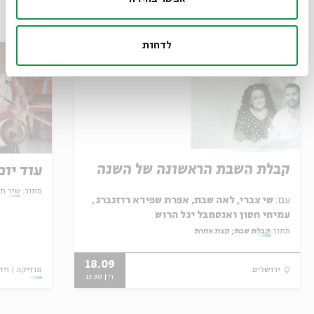
עוד בבית אבי חי
לדחות
קבלת השבת הראשונה של השנה
עוד יום
מתוך:
שיר תק
עם:
שי צברי, לאה שבת, אפרת שפירא רוזנברג,
עמיחי חסון ואנסמבל יגל הרוש
מתוך:
קבלת שבת; קצת אחרת
18.09
מוזיקה
ויד
ירושלים
ו' | 13:30