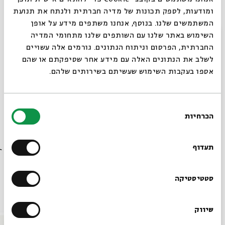
ומודעות, לספק תכונות של מדיה חברתית ולנתח את תנועת
המשתמשים שלנו. בנוסף, אנחנו משתפים מידע על אופן
סגור
השימוש באתר שלנו עם השותפים שלנו מתחומי המדיה
*מתוך השיר:
אם נפשי על צדה תשכב / זלדה
החברתית, הפרסום וניתוח הנתונים. גורמים אלה עשויים
לשלב את הנתונים האלה עם מידע אחר שסיפקתם או שהם
אספו בעקבות השימוש שעשיתם בשירותים שלהם.
צילום:
נעם פיינר
,
סטודיו בפיתה, טל שחר, עומר מסינגר
בחירת
שיתוף
הכרחיות
הסכמה
רוצים לדעת מה קורה
בבית אבי חי לפני כולם?
תגיות:
הרב דני סגל
מאיה בלזיצמן
לקראת שבת
זלדה
דניאל סלומון
תעדוף
המשוררת זלדה
הרשמו לניוזלטר שלנו
סטטיסטיקה
עוד בבית אבי חי
שיווק
*כתובת דוא"ל