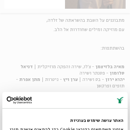
מתבוננים על השבת בהשראתה של זלדה,
עם מוזיקה ומילים שחודרות אל הלב.
בהשתתפות:
מאיה בלזיצמן
- צ'לו, שירה והפקה מוזיקלית |
דניאל
סלומון
- פסנתר ושירה
יהוא ירון
- בס ושירה |
ערן ויץ
- גיטרות |
מתן אפרת
-
תופים ופרקשן
הרב דני סגל
האתר עושה שימוש בעוגיות
אנחנו משתמשים בקובצי Cookie כדי להתאים אישית תוכן