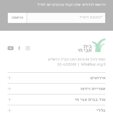
הירשמו לניוזלטר שלנו וקבלו עדכונים ישר למייל
*כתובת דוא"ל
הרשמה
המלך ג'ורג' 44 פינת רחוב קק״ל, ירושלים
02-6215300
info@bac.org.il
אירועים
עיון
ספריית וידאו
אנגלית
ילדים
שיעורי בוקר
עוד בבית אבי חי
מוזיקה
מיוחדים
תערוכות
עיון
כללי
נוער
מיוחדים