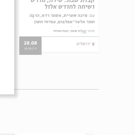
ל"ג
קבלת שבת: שירה, מדרש
קבלת
ושיחה לחודש אלול
השנ
לבאום,
עם:
מיכה שטרית, אסתר רדא, הרבָּה
עם:
רי
רי, רונה
תמר אלעד־אפלבום, עמיחי חסון
הרַבָ
ואנסמבל יגל הרוש
יגל ה
מתוך:
קבלת שבת; קצת אחרת
מתוך:
ק
28.08
12.05
ירושלים
ירו
ו' | 14:00
ו' | 13:30