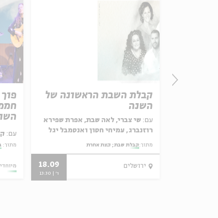
ך מופע
קבלת השבת הראשונה של
פוך 
יצירה
השנה
חממת
השור
עם:
שי צברי, לאה שבת, אפרת שפירא
רוזנברג, עמיחי חסון ואנסמבל יגל
עם:
קר
הרוש
מוד והיצירה בעין הסערה
מתוך:
קבלת שבת; קצת אחרת
מתוך:
ב
18.09
13.03.25
ירושלים
מיוחדי
ו' | 13:30