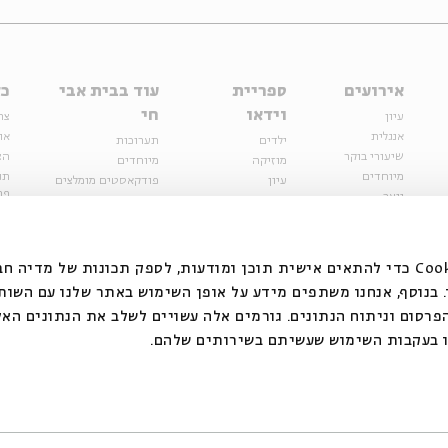
אירועים
ספריית
עוד בבית אבי
כל
וידאו
חי
עיון
צר
אנגלית
או
ילדים
תערוכות
שיעורי בוקר
הצ
מוזיקה
מיוחדים
מיוחדים
תנ
עיון
פודקאסטים מומלצים
פר
נוער
מיוחדים
כתבות
חנ
ספרות ושירה
ספרות ושירה
קצה הקרחון
סדרות
על הדרך
אירועי עבר
מפלגת המחשבות
אנחנו משתמשים בקובצי Cookie כדי להתאים אישית תוכן ומודעות, לספק תכונות של מ
אירועים
בנוסף, אנחנו משתפים מידע על אופן השימוש באתר שלנו עם השות
בירושלים
ילדים
רסום וניתוח הנתונים. גורמים אלה עשויים לשלב את הנתונים האל
מוזיקה
 בעקבות השימוש שעשיתם בשירותים שלהם.
הרצאות בזום
האתר פועל ברשיון אק