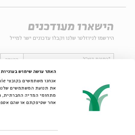
הישארו מעודכנים
הירשמו לניוזלטר שלנו וקבלו עדכונים ישר למייל
*כתובת דוא"ל
הרשמה
האתר עושה שימוש בעוגיות
את תנועת המשתמשים שלנו. 
מתחומי המדיה החברתית, הפ
אחר שסיפקתם או שהם אספו
© 2007-2026 | כל הזכויות שמורות לבית אבי חי