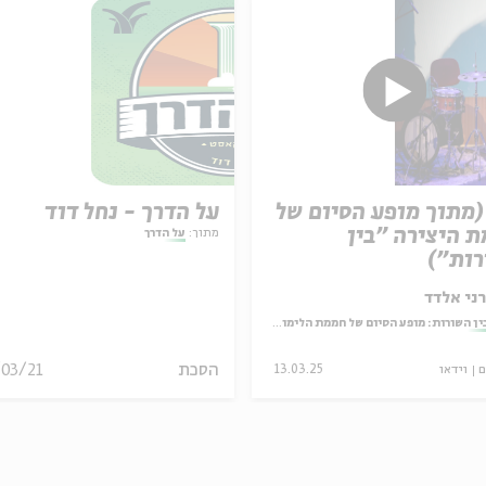
(מתוך מופע הסיום של
על הדרך - נחל דוד
 היצירה "בין
מתוך:
על הדרך
ות")
ני אלדד
ין השורות: מופע הסיום של חממת הלימוד והיצירה בעין הסערה
הסכת
/03/21
ם
וידאו
13.03.25