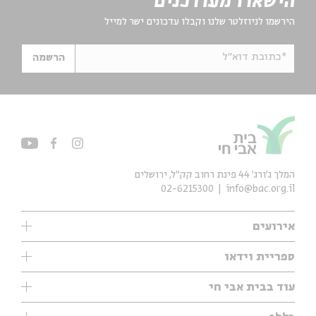
הישארו מעודכנים
הירשמו לניוזלטר שלנו וקבלו עדכונים ישר למייל
*כתובת דוא"ל
הרשמה
המלך ג'ורג' 44 פינת רחוב קק״ל, ירושלים
02-6215300
info@bac.org.il
אירועים
עיון
ספריית וידאו
אנגלית
ילדים
שיעורי בוקר
עוד בבית אבי חי
מוזיקה
מיוחדים
תערוכות
עיון