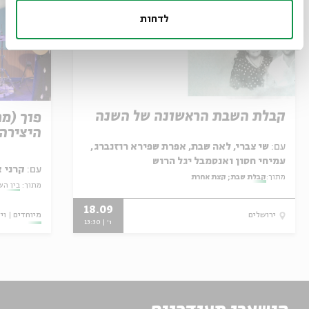
לדחות
קבלת השבת הראשונה של השנה
פוך (מ
היצירה 
עם:
שי צברי, לאה שבת, אפרת שפירא רוזנברג,
עמיחי חסון ואנסמבל יגל הרוש
עם:
קרני 
מתוך:
קבלת שבת; קצת אחרת
מתוך:
בין השו
18.09
מיוחדים
וי
ירושלים
ו' | 13:30