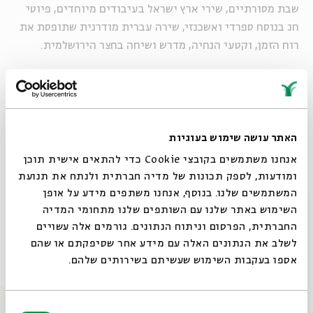
שבת מסורתיים, שירי ארץ ישראל בעיבודים מיוחדים, פיוטי
חג בנוסח ספרדי ואשכנזי, שירה עברית מודרנית שתופסת את
רוח הזמן, וקטעי הנחיה, מדרש ושיחה בחצר הירושלמית.
קרדיט: מירי דוידוביץ, אילן בשור, אוהד רומנו
שיתוף
הוספה ליומן
הרשמה לאירועים דומים
האתר עושה שימוש בעוגיות
אנחנו משתמשים בקובצי Cookie כדי להתאים אישית תוכן
ומודעות, לספק תכונות של מדיה חברתית ולנתח את תנועת
המשתמשים שלנו. בנוסף, אנחנו משתפים מידע על אופן
תגיות:
פיוטים
מוזיקה
מוזיקה ישראלית
פיוט
קיץ
מוזיקה יהודית
סגור
השימוש באתר שלנו עם השותפים שלנו מתחומי המדיה
מוזיקה בירושלים
קבלת שבת
פיוטים בעברית
החברתית, הפרסום וניתוח הנתונים. גורמים אלה עשויים
לשלב את הנתונים האלה עם מידע אחר שסיפקתם או שהם
אירועים נוספים בסדרה
אספו בעקבות השימוש שעשיתם בשירותים שלהם.
בחירת