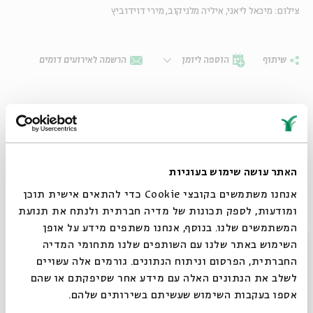
צילום: מיכאל ליאני, איליה מלניקוב, מירי דוידוביץ
שיתוף
הוספה ליומן
הרשמה לאירועים דומים
האתר עושה שימוש בעוגיות
אנחנו משתמשים בקובצי Cookie כדי להתאים אישית תוכן
ומודעות, לספק תכונות של מדיה חברתית ולנתח את תנועת
המשתמשים שלנו. בנוסף, אנחנו משתפים מידע על אופן
סגור
השימוש באתר שלנו עם השותפים שלנו מתחומי המדיה
החברתית, הפרסום וניתוח הנתונים. גורמים אלה עשויים
תגיות:
קרולינה
שי צברי
עמיחי חסון
יגל הרוש
קבלת שבת
מאיה בלזיצמן
לשלב את הנתונים האלה עם מידע אחר שסיפקתם או שהם
תמר אלעד-אפלבאום
אספו בעקבות השימוש שעשיתם בשירותים שלהם.