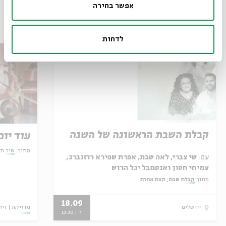
אפשר בחירה
עוד בבית אבי חי
לדחות
קבלת השבת הראשונה של השנה
עוד יום
מתוך:
שיר תק
עם:
שי צברי, לאה שבת, אפרת שפירא רוזנברג,
עמיחי חסון ואנסמבל יגל הרוש
מתוך:
קבלת שבת; קצת אחרת
18.09
מוזיקה
ויד
ירושלים
ו' | 13:30