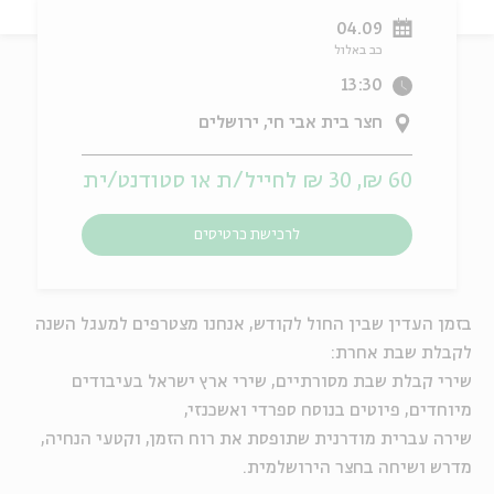
04.09
ה
אנגלית
מיוחדי
כב באלול
13:30
חצר בית אבי חי, ירושלים
60 ₪, 30 ₪ לחייל/ת או סטודנט/ית
לרכישת כרטיסים
בזמן העדין שבין החול לקודש, אנחנו מצטרפים למעגל השנה
לקבלת שבת אחרת:
שירי קבלת שבת מסורתיים, שירי ארץ ישראל בעיבודים
מיוחדים, פיוטים בנוסח ספרדי ואשכנזי,
שירה עברית מודרנית שתופסת את רוח הזמן, וקטעי הנחיה,
מדרש ושיחה בחצר הירושלמית.