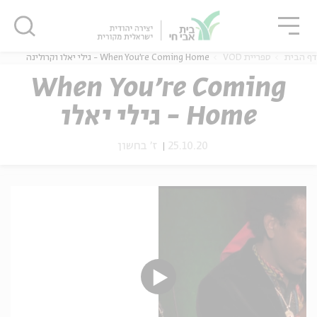
גור
סגור
סגור
דף הבית
ספריית VOD
When You're Coming Home - גילי יאלו וקרולינה
When You're Coming
Home - גילי יאלו
ה
אנגלית
נוער
וקרולינה
25.10.20
ז' בחשון