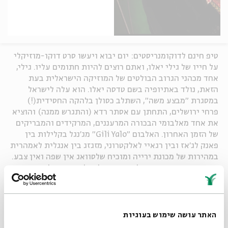
טיפ חינם לדוקומנריסטים: יום יבוא ויעשו סרט דוקו-מוזיקלי
על חייו של גילי יאלו, ואתם רוצים להיות חתומים עליו. גילי,
אחד מכהני הגרוב הבולטים של המוזיקה הישראלית בעת
הזאת, נולד באתיופיה בשם טדסה יאלו. הוא עלה לישראל
במסגרת "מבצע משה", השתלב כסולן בלהקה החסידית(!)
פרחי ירושלים, התחתן עם אסתר רדא (והתגרש ממנה) והוציא
את אחד מאלבומי הבכורה המרעננים, המרקידים והמבריקים
של הזמן האחרון. האלבום "
Gili Yalo
" מג'נגל בקלילות בין
פאנק לג'אז ובין רגאיי לאלקטרוני, מזגזג בין אנגלית לאמהרית
במהירות של מכונת ירייה ומוכיח שלסוואג אין שפה ואין צבע.
עם זאת, מי שיטה אוזן לטקסטים של יאלו יבחין שלמרות
העיבודים הקצביים, רבים מהשירים עוסקים בנושאים כואבים
כגון גזענות, אלימות משטרתית ומחאה חברתית.
האתר עושה שימוש בעוגיות
השיר שבווידאו המצורף - "Hot Shot"
- הוא סינגל מרהיב