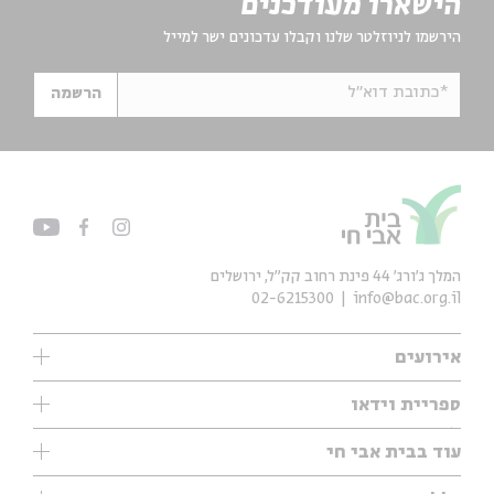
הישארו מעודכנים
הירשמו לניוזלטר שלנו וקבלו עדכונים ישר למייל
*כתובת דוא"ל
הרשמה
המלך ג'ורג' 44 פינת רחוב קק״ל, ירושלים
02-6215300
info@bac.org.il
אירועים
עיון
ספריית וידאו
אנגלית
ילדים
שיעורי בוקר
עוד בבית אבי חי
מוזיקה
מיוחדים
תערוכות
עיון