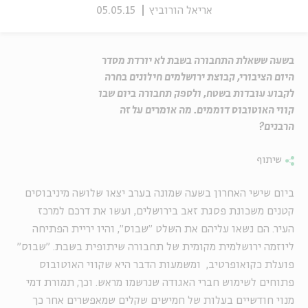
אריאל הורוביץ
05.05.15
בשעה ששאלת התחבורה בשבת לא יורדת מסדר
היום הציבורי, קבוצת ירושלמים חילונים בחרה
לקבוע עובדות בשטח, ולספק תחבורה ביום שבו
קווי האוטובוס דוממים. מה אומרים על זה
הרבנים?
שיתוף
ביום שישי האחרון בשעה שמונה בערב יצאו שלושה מיניבוסים
קטנים משכונת פסגת זאב בירושלים, ועשו את דרכם למרכז
העיר. הם נשאו עליהם את השלט "שבוס", והיו יריית הפתיחה
ליוזמה ירושלמית מקומית של תחבורה שיתופית בשבת. "שבוס"
פועלת כקואופרטיב, ומשמעות הדבר היא שקווי האוטובוס
פתוחים לשימוש חברי האגודה שנרשמו מראש. וכך, תמורת דמי
מנוי חודשיים בעלות של חמישים שקלים שמאפשרים אחר כך