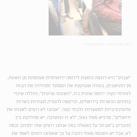
מענה לצורך בוער. השבוס בפעולה
"שבוס" היא דוגמה נוספת ליוזמה ירושלמית שצומחת מן השטח,
מן התושבים, בצורה שעוקפת את הממסד ומחזירה את הכוח
לאזרחי העיר. יוזמה אחרת כזו, "השגחה פרטית", חוללה שינוי
בתחום הכשרות בירושלים, וביקשה להנפיק תעודות כשרות
אלטרנטיביות למסעדות ולבתי קפה. "אנחנו לא רוצים לשנות את
ירושלים", מדגיש מאיר נאור, "לא זו החשיבה. יש מחלוקת בין
החברים ב'שבוס' על השאלה כמה אנחנו רוצים שזה יתרחב וכמה
לא, אבל יש הסכמה מאוד רחבה על כך שאנחנו רוצים לשמר את