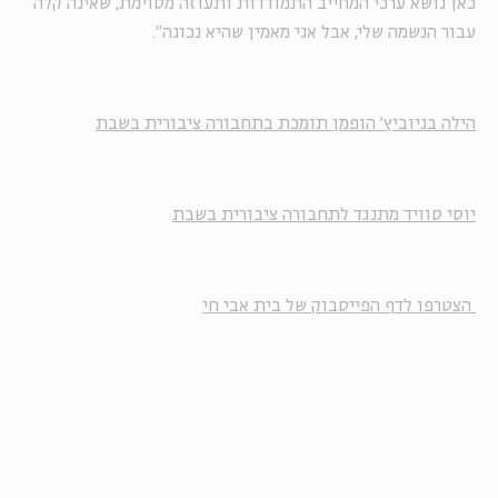
כאן נושא ערכי המחייב התמודדות ותעוזה מסוימת, שאינה קלה
עבור הנשמה שלי, אבל אני מאמין שהיא נכונה".
הילה בניוביץ' הופמן תומכת בתחבורה ציבורית בשבת
יוסי סוויד מתנגד לתחבורה ציבורית בשבת
הצטרפו לדף הפייסבוק של בית אבי חי