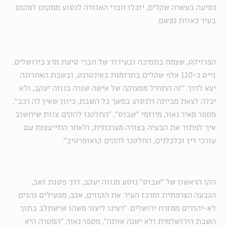
נסיעה בעשרה שקלים, יוכלו חברי האגודה לנסוע ממקום למקום
בעיר כאוות נפשם.
הפרויקט, שצמח בתמיכה ובעידוד של חברי סיעת מרצ בירושלים,
גייס כ-110 אלף שקלים בתרומות באינטרנט, ובשבת האחרונה
יצא לדרך. "זה התחיל ממצוקה של אישה שגרה בנווה יעקב, ולא
יכלה לצאת מביתה ולנסוע במשך כל השבת, כיוון שאין לה רכב",
מספר מאיר נאור, מיוזמי "שבוס", "החלטנו להקים צוות שיחשוב
איך לפתור את הבעיה בצורה מערכתית, ולאחר התייעצות עם
עורכי דין וכלכלנים, החלטנו להקים קואופרטיב".
הקו הראשון של "שבוס" נוסע מנווה יעקב, דרך פסגת זאב,
הגבעה הצרפתית ומרכז העיר. את הקווים, אגב, מפעילים נהגים
לא-יהודים ממזרח ירושלים. "רצינו ליצור משהו שישתלב בתוך
השבת הירושלמית ולא ישנה אותה", מספר נאור, "המטרה היא