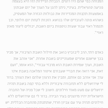
המנוחה כפי שהם היו רוצים. הגבלת הניידות הזו היא בעצמה
פגיעה סוציאלית. בעיניי, ניתן להגן על הערך של יום שבתון
באמצעות תקנות המגדירות את גבולות הגזרה של המעסיק,
כשהוא פונה לעובדים שלו בנושא. הזכות לקחת יום חלופי, וכן
תגמול ראוי עבור שעות נוספות ביום השבת, יכולים ליצור מאזן
ראוי".
כאדם דתי, הרב ליבוביץ כואב את חילול השבת הציבורי, אך מכיר
בכך שישנם אחרים שמעוניינים בשבת אחרת. "אני אוהב את
השבת, וערך שמירת השבת הוא מרכזי עבורי", הוא אומר, "ועם
זאת, אני רואה את חבריי שעבורם איסור המלאכה בשבת אינו
ערך. אני אוהב גם אותם, ומבין את הרצון שלהם ואת הצורך. ברור
לי שירושלים ללא תחבורה ציבורית וללא בתי קפה בשבת תהיה
ירושלים עם מעט מאוד חילונים. חשוב לי שכל פניה של החברה
הישראלית יהיו מיוצגים בעיר הבירה. ברור לי גם שירושלים ללא
חילונים תהיה עיר עם צביון חרדי, שתתנתק מהחברה הכללית. יש