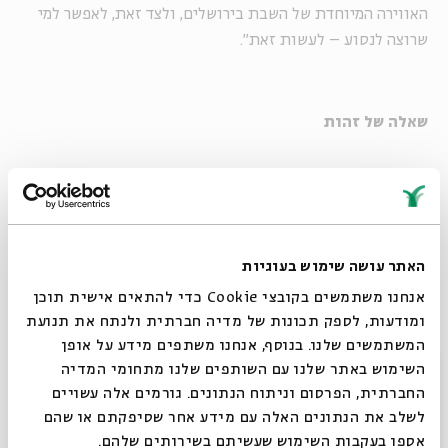
האווירה המיוחדת של השבת בירושלים, ולצד זאת, לאפשר למי
שרוצה לנסוע – לעשות זאת".
שאלה של זהות
הרב יובל שרלו, ראש ישיבת ההסדר אמי"ת אורות שאול ומרבני
הציונות הדתית, עוסק רבות בסוגיות של דת ומדינה. הוא רואה
בשאלת התחבורה הציבורית בשבת לא רק שאלה הלכתית
האתר עושה שימוש בעוגיות
פורמלית, אלא שאלה של זהות. "לו הדיון היה מתנהל רק במסגרת
אנחנו משתמשים בקובצי Cookie כדי להתאים אישית תוכן
הלכתית, היה פשוט לקבוע שאפשר אפילו, באופן פרדוקסלי,
ומודעות, לספק תכונות של מדיה חברתית ולנתח את תנועת
שעדיפה תחבורה ציבורית, כי מתמטית יהיו פחות חילולי שבת",
המשתמשים שלנו. בנוסף, אנחנו משתפים מידע על אופן
אומר הרב שרלו, "אך בשל העובדה שמדובר בשאלה של זהות, יש
סגור
השימוש באתר שלנו עם השותפים שלנו מתחומי המדיה
לשאלה הציבורית משמעות גדולה. ממילא, לעובדה שנהגים
החברתית, הפרסום וניתוח הנתונים. גורמים אלה עשויים
לא-יהודים מפעילים את הקווים יש משמעות במישור ההלכתי
לשלב את הנתונים האלה עם מידע אחר שסיפקתם או שהם
הממוקד, אך לא בנושא הזהותי".
אספו בעקבות השימוש שעשיתם בשירותים שלהם.