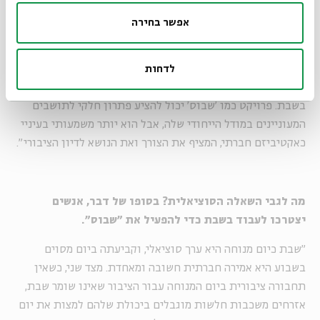
שיזם את פרויקט "
השגחה פרטית"
, רואה את הדברים אחרת. "אני
אפשר בחירה
מאמין בשינויים שצומחים מלמטה למעלה", הוא אומר, "במיוחד
כשהחברה האזרחית לוקחת אחריות על המציאות שלה, במקום
להתבצר בעמדת הקרבן. כשלעצמי, אני תומך באמנת גביזון-מדן,
לדחות
המדברת על מתכונת מצומצמת ומיוחדת של תחבורה ציבורית
בשבת. פרויקט כמו 'שבוס' יכול להציע פתרון חלקי לתושבים
המעוניינים במודל הייחודי שלה, אבל הוא יותר משמעותי בעיניי
כאקטיביזם חברתי, המציף את הצורך ואת הנושא לדיון הציבורי".
מה לגבי השאלה הסוציאלית? בסופו של דבר, אנשים
יצטרכו לעבוד בשבת כדי להפעיל את "שבוס".
"שבת כיום מנוחה היא ערך סוציאלי, וקביעתה ביום מסוים
בשבוע היא אמירה חברתית חשובה ומאחדת. מצד שני, כשאין
תחבורה ציבורית ביום המנוחה עבור הציבור שאינו שומר שבת,
אזרחים משכבות חלשות מוגבלים ביכולת שלהם למצות את יום