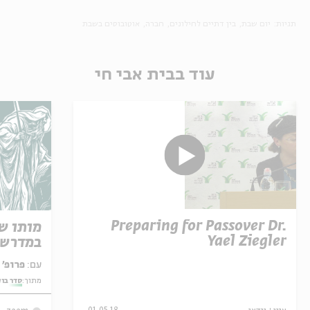
תגיות:
יום שבת
בין דתיים לחילונים
חברה
אוטובוסים בשבת
עוד בבית אבי חי
Preparing for Passover Dr.
מותו ש
Yael Ziegler
במדרש 
עם:
פרופ' אביגדור שנאן
מתוך:
סדר בו