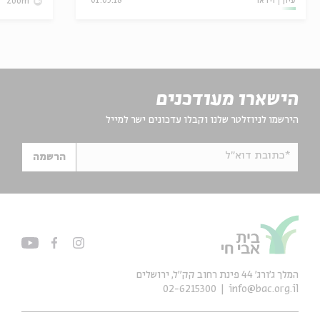
עיון
וידאו
01.05.18
zoom
הישארו מעודכנים
הירשמו לניוזלטר שלנו וקבלו עדכונים ישר למייל
*כתובת דוא"ל
הרשמה
המלך ג'ורג' 44 פינת רחוב קק״ל, ירושלים
02-6215300
info@bac.org.il