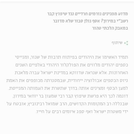
מדוע מפגינים גורמים חרדיים נגד שיפוץ קבר
רשב"י במירון? אסף גולן סבור שלא מדובר
במאבק הלכתי טהור
שיתוף
תמיד האשימו את היהודים בפיתוח תרבות של שנור, ומגייסי
כספים יהודים מלווים את הפולקלור היהודי באלפיים השנים
האחרונות. אלא שנראה שדווקא במדינת ישראל עברה מלאכת
גיוס הכספים אבולוציה ייחודית, שבמסגרתה מכופפים את האמת
למען הכסף ומציגים אותה בדרך שתשרת את העמותה המגייסת.
דוגמה לכך היא פרשת שיפוץ קבר רבי שמעון בר יוחאי במירון,
שבגללה רב המקומות הקדושים, הרב שמואל רבינוביץ, אובטח על
ידי משטרת ישראל ואף ספג איומים רבים על חייו.