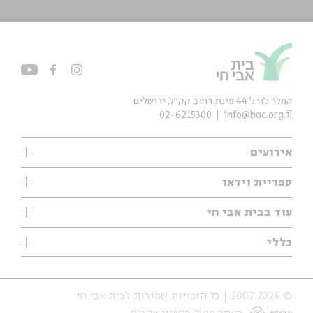
המלך ג'ורג' 44 פינת רחוב קק״ל, ירושלים
02-6215300
info@bac.org.il
אירועים
עיון
ספריית וידאו
אנגלית
ילדים
שיעורי בוקר
עוד בבית אבי חי
מוזיקה
מיוחדים
תערוכות
עיון
כללי
נוער
מיוחדים
מיוחדים
צרו קשר
ספרות ושירה
פודקאסטים מומלצים
ספרות ושירה
אודות
סדרות
כתבות
© 2007-2026 | כל הזכויות שמורות לבית אבי חי
הצהרת נגישות
אירועי עבר
קצה הקרחון