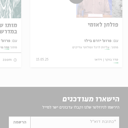
פולחן לאומי
מותו ש
במדרש 
עם:
פרופ' יורם בילו
עם:
פרופ' אביגדור שנאן
מתוך:
עליות לרגל ופולחני צדיקים
מתוך:
סדר בו
סדר בוקר
וידאו
15.05.25
zoom
הישארו מעודכנים
הירשמו לניוזלטר שלנו וקבלו עדכונים ישר למייל
*כתובת דוא"ל
הרשמה