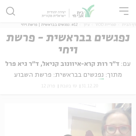
גור
סגור
סגור
דף הבית
ספריית VOD
עיון
#12: נפגשים בבראשית | פרשת ויחי
נפגשים בבראשית - פרשת
ויחי
ה
אנגלית
נוער
עם:
ד"ר רות קרא-איוונוב קניאל, ד"ר גיא פרל
מתוך:
נפגשים בבראשית: פרשת השבוע
31.12.20
טז בטבת
פרק 12