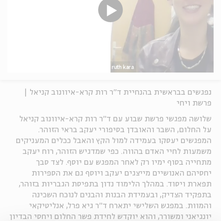
נפגשים בבראשית בהנחיית ד"ר רות קרא-איוונוב קניאל |
פרשת ויחי
שלושה מפגשי פרשת שבוע עם ד"ר רות קרא-איוונוב קניאל
על החלום, השבר והאובדן בסיפורי יעקב בראי הזוהר.
המפגשים יעסקו בעמידה למול הקץ והאבל ככלים המעניקים
משמעות לחיי האדם בהווה. כפי שמדגיש הזוהר, רוח יעקב
מתחייה בסוף ימיו רק לאחר המפגש עם יוסף. לצד סבך
יחסיהם האנושיים מייצגים יעקב ויוסף גם את הספירות
תפארת ויסוד. במהלך הלימוד נדון בתפיסת הגבריות בזוהר,
בתפקיד הצדיק, ובעמידת הבנות והבנים לנוכח השכינה
והמוות. במפגש השלישי יתארח ד"ר גיא פרל, אנליטיקאי
יונגיאני ומשורר, והוא יוקדש לחידת פשר החלום ויחסי הבדיון