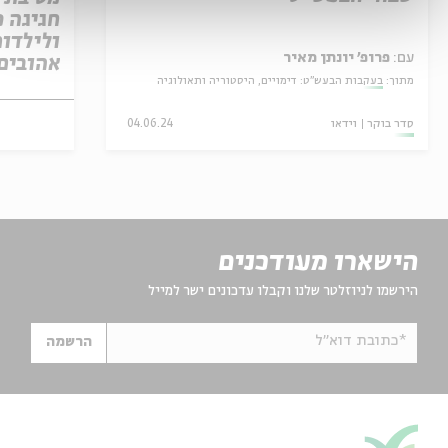
חגיגה מ
ולילדות
עם:
פרופ' יונתן מאיר
אהובים
מתוך:
בעקבות הבעש"ט: דימויים, היסטוריה ותאולוגיה
סדר בוקר
וידאו
04.06.24
הישארו מעודכנים
הירשמו לניוזלטר שלנו וקבלו עדכונים ישר למייל
*כתובת דוא"ל
הרשמה