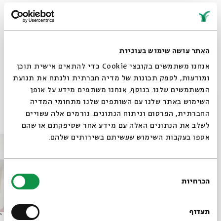
והמציאות בקבלה ובתיאוריה היונגיאנית.
שיתוף
האתר עושה שימוש בעוגיות
תגיות:
תנ"ך
קבלה
אנחנו משתמשים בקובצי Cookie כדי להתאים אישית תוכן
ומודעות, לספק תכונות של מדיה חברתית ולנתח את תנועת
המשתמשים שלנו. בנוסף, אנחנו משתפים מידע על אופן
סגור
השימוש באתר שלנו עם השותפים שלנו מתחומי המדיה
פרקים נוספים בסדרה
החברתית, הפרסום וניתוח הנתונים. גורמים אלה עשויים
לשלב את הנתונים האלה עם מידע אחר שסיפקתם או שהם
אספו בעקבות השימוש שעשיתם בשירותים שלהם.
בחירת
הכרחיות
הסכמה
רוצים לדעת מה קורה
בבית אבי חי לפני כולם?
תעדוף