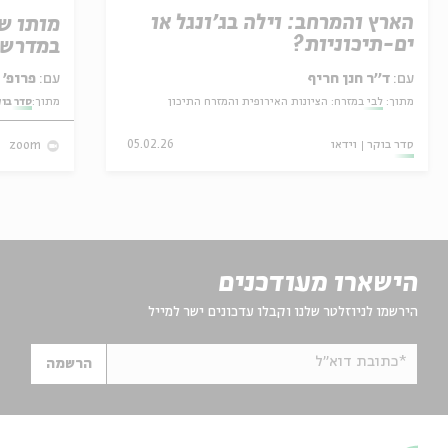
הארץ והמרחב: וילה בג'ונגל או
מותו ש
ים-תיכוניות?
במדרש 
עם:
ד׳׳ר חנן חריף
עם:
פרופ' אביגדור שנאן
מתוך:
לבי במזרח: הציונות האירופית והמזרח התיכון
מתוך:
סדר בו
סדר בוקר
וידאו
05.02.26
zoom
הישארו מעודכנים
הירשמו לניוזלטר שלנו וקבלו עדכונים ישר למייל
*כתובת דוא"ל
הרשמה