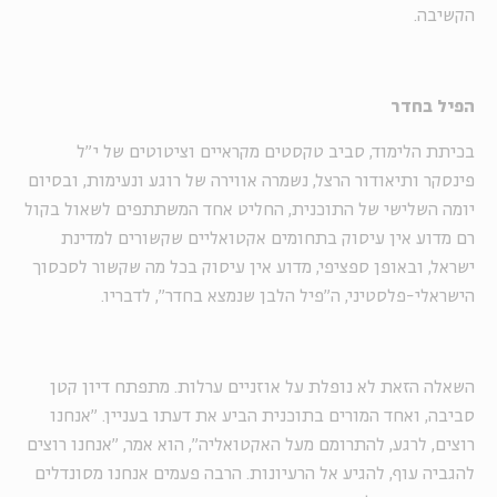
הקשיבה.
הפיל בחדר
בכיתת הלימוד, סביב טקסטים מקראיים וציטוטים של י"ל
פינסקר ותיאודור הרצל, נשמרה אווירה של רוגע ונעימות, ובסיום
יומה השלישי של התוכנית, החליט אחד המשתתפים לשאול בקול
רם מדוע אין עיסוק בתחומים אקטואליים שקשורים למדינת
ישראל, ובאופן ספציפי, מדוע אין עיסוק בכל מה שקשור לסכסוך
הישראלי-פלסטיני, ה"פיל הלבן שנמצא בחדר", לדבריו.
השאלה הזאת לא נופלת על אוזניים ערלות. מתפתח דיון קטן
סביבה, ואחד המורים בתוכנית הביע את דעתו בעניין. "אנחנו
רוצים, לרגע, להתרומם מעל האקטואליה", הוא אמר, "אנחנו רוצים
להגביה עוף, להגיע אל הרעיונות. הרבה פעמים אנחנו מסונדלים