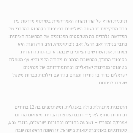
תוכנית הקיץ של קרן תקווה האמריקאית בשיתוף מדרשת עין
פרת מתקיימת זו השנה השלישית ברציפות בקמפוס המדברי של
המדרשה. נלמדים בה הטקסטים המכוננים של המחשבה הציונית:
כתבי בנימין זאב הרצל, זאב ז'בוטינסקי, הרב קוק ועוד. היא
מאתרת את השורשים הציוניים שבמקרא ובהגות היהודית -
בסיפורי התנ"ך, במחשבת הרמב"ם ויהודה הלוי והיא אף מטפלת
בטיפוסי מנהיגות ישראליים ובהתמודדותם של מנהיגים
ישראלים כדוד בן גוריון ומנחם בגין עם דילמות כבדות משקל
שעמדו לפתחם.
התוכנית מתנהלת כולה באנגלית, ומשתתפים בה 12 בחורים
ובחורות מחוץ לארץ – רובם מארצות הברית, מיעוטם מדרום
אפריקה ומפריז – ושבעה בחורים ובחורות ישראלים, בוגרי צבא,
סטודנטים באוניברסיטאות בישראל. זו השנה הראשונה שבה