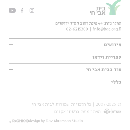
המלך ג'ורג' 44 פינת רחוב קק״ל, ירושלים
02-6215300
info@bac.org.il
אירועים
עיון
ספריית וידאו
אנגלית
ילדים
שיעורי בוקר
עוד בבית אבי חי
מוזיקה
מיוחדים
תערוכות
עיון
כללי
נוער
מיוחדים
מיוחדים
צרו קשר
ספרות ושירה
פודקאסטים מומלצים
ספרות ושירה
אודות
סדרות
כתבות
© 2007-2026 | כל הזכויות שמורות לבית אבי חי
הצהרת נגישות
אירועי עבר
קצה הקרחון
האתר פועל ברשיון אקו״ם
תנאי שימוש והצהרת פרטיות
אירועים בירושלים
על הדרך
חנות
ילדים
design by Dov Abramson Studio
מפלגת המחשבות
מוזיקה