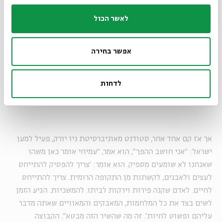
את הקשת הזאת, הוא זה שמגשים אותה, דרך כל המלחמות, כל
המאבקים, כל המאוויים שהתנקזו לעיר הזאת. כבר לא יהיה צורך
לאשר הכול
באבן הקפואה; האדם יגשים את ההיסטוריה". כמה מן הנוכחים
הנהנו בהסכמה.
אפשר בחירה
"
כשאחד המורים נשאל מדוע אין עוסקים בנושא
הפלסטיני, השיב: אנחנו רוצים, לרגע, להתרומם מעל
לדחות
האקטואליה, להגיע אל הרעיונות. אנחנו רוצים לראות איך
אפשר לעלות רגע אל האידיאות
"
אך אז קם אחד אחר, סטודנט מאוניברסיטת ניו יורק, פעיל למען
ישראל: "אני חושב ההפך", הוא אמר, "עמיחי אומר כאן משהו
שאנחנו לא שומעים מספיק. הוא אומר: 'צריך להפסיק להתייחס
לעצים ולאבנים, לקשתות מן התקופה הרומית. צריך להתייחס
לחיים. לאדם שקנה פירות וירקות לביתו. להמשכיות. הגיע הזמן
לשים בצד את כל המלחמות, המאבקים והמאוויים שאתה מדבר
עליהם ופשוט לחיות'. זה מה שהשיר הזה מבטא". הקבוצה