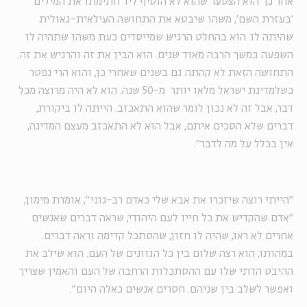
אחר כך הוא הצטער שהוא לא הוסיף ליד חתימתו את המילים
'בעזרת השם', משהו שיבטא את התחושה העילאית-גאולית
שהיתה לו. הוא בהחלט הרגיש שמייסדים כעת משהו שתהיה לו
השפעה במשך הרבה מאוד שנים. הוא הבין את זה והרגיש את זה.
התחושה הזאת לא קהתה גם בשנים שאחרי כן, והוא הרי נפטר
כשלמדינת ישראל מלאו יותר מ-50 שנה. הוא לא היה מרוצה מכל
דבר, אבל זה לא נכון לומר שהוא התאכזב. הייתה לו ביקורת,
דברים שלא הסכים איתם, אבל הוא לא התאכזב מעצם המדינה,
אין בכלל על מה לדבר".
"הייתי רוצה שיזכרו את אבא שלי כאדם רב-גוני", אומרת מימון,
"אדם שהקדיש את כל חייו לעם היהודי, שראה דברים שאנשים
אחרים לא ראו, שהיה לו חזון, שהסתכל קדימה וראה דברים.
במהותו, הוא רצה שלום בין כל הגוונים של העם. הוא שילב את
ההיבט הדתי שלו עם ההסתכלות הרחבה של העם והאמין שצריך
ואפשר לשלב בין שניהם. חסרים אנשים כאלה היום".