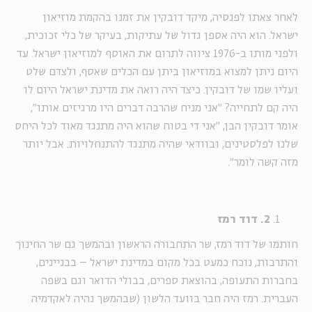
לאחר צאתו לפנסיה, מיקד דובקין את זמנו בהקמת מוזיאון
ישראל. הוא היה אספן גדול של עתיקות, בעיקר של כלי זכוכית,
ולפני מותו ב-1976 ציווה לתרום את האוסף למוזיאון ישראל. עד
היום ניתן למצוא במוזיאון ביתן עם הכלים שאסף, ולצדם שלט
ועליו שמו של דובקין. כיצד היה רואה את מדינת ישראל היום לו
היה קם לתחייה? "אני מניח שהרבה דברים היו מרגיזים אותו",
אומר דובקין הבן, "אני די בטוח שהוא היה מתנגד מאוד לכל היחס
שלנו לפלסטינים, ובוודאי שהיה מתנגד להתנחלויות. אבל יותר
מזה קשה לומר".
2. דוד רמז
חותמו של דוד רמז, שר התחבורה הראשון ובהמשך גם שר החינוך
והתרבות, נוכח כמעט בכל מקום במדינת ישראל – בבניינים,
בחברות התעופה, בהוצאת ספרים, בבולי הדואר וגם בשפה
העברית. רמז היה חבר בוועד הלשון (שבהמשך נהיה לאקדמיה