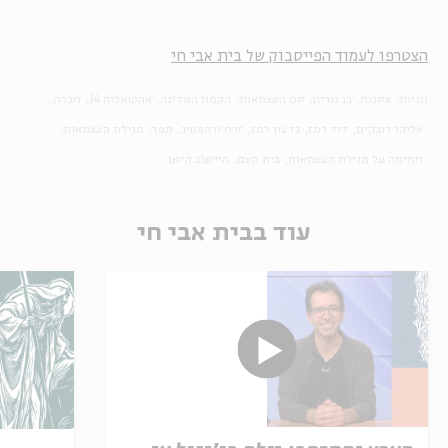
הצטרפו לעמוד הפייסבוק של בית אבי חי
תגיות:
ציונות
בן גוריון
יום העצמאות
הקמת המדינה
אקטואליה 14
חברה
אליהו דובקים
דוד רמז
גדעון רמז
זרח ורהפטיג
מפד
מגילת העצמאות
חתימה על מגילת העצמאות
בית העם
היישוב הישן
עוד בבית אבי חי