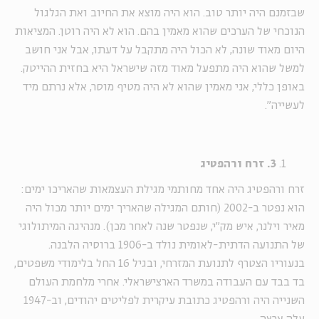
שבזמנם היה יותר טוב. הוא היה מוצא את החיוב ואת הגלגול
הנוכחי של הערכים שהוא מאמין בהם. הוא לא היה רוטן. המציאות
היום מאוד שונה, לא הכול היה מתקבל על דעתו, אבל אני חושב
למשל שהוא היה מתפעל מאוד מזה שישראל היא בחזית ההייטק.
באופן כללי, אני מאמין שהוא לא היה מטיף מוסר, אלא נרתם מיד
לעשייה".
3. זרח ורהפטיג
זרח ורהפטיג היה אחד מחותמי מגילת העצמאות שהאריכו ימים:
הוא נפטר ב-2002 (חותם המגילה שהאריך ימים יותר מכול היה
מאיר וילנר, איש מק"י, שנפטר שנה לאחר מכן). מנהיגה המיתולוגי
של התנועה הדתית-לאומית נולד ב-1906 ברוסיה הלבנה.
בנעוריו הצטרף לתנועת המזרחי, ובגיל 16 החל בלימודי משפטים,
בד בבד עם העבודה במשרד הארצישראלי. אחרי מלחמת העולם
השנייה היה ורהפטיג כתובת עיקרית לפליטים יהודים, וב-1947