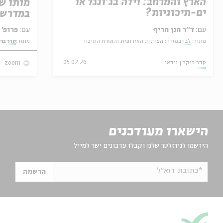
הארץ והמרחב: וילה בג'ונגל או
מותו ש
ים-תיכוניות?
במדרש 
עם:
ד׳׳ר חנן חריף
עם:
פרופ' אביגדור שנאן
מתוך:
לבי במזרח: הציונות האירופית והמזרח התיכון
מתוך:
סדר בו
סדר בוקר
וידאו
05.02.26
zoom
הישארו מעודכנים
הירשמו לניוזלטר שלנו וקבלו עדכונים ישר למייל
*כתובת דוא"ל
הרשמה