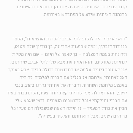
קרוב עם יהודי אירופה. הוא היה אחד מן הגורמים הראשונים
בהנהגה הציונית שידע על המתרחש באירופה.
"הוא לא יכול היה לנסוע לתל אביב להכרזת העצמאות", מספר
בנו דוד דובקין, "כמה שבועות אחרי זה, בן גוריון שלח מטוס,
וזה נחת בעמק המצלבה – גן סאקר של היום – שם היה מסלול
לנחיתת מטוסים, והוא הטיס את אבא שלי לתל אביב, שיחתום.
אני לא זוכר דיונים על זה או התרגשות גדולה
בבית
. אבא בעיקר
דאג לאחותי, שלחמה אז בגליל עם חבריה לפלמ"ח. זה היה
באמצע מלחמת השחרור, וחבריה של אחותי נהרגו בקרב בנבי
יושע, והוא דאג לה. אני, שהייתי קצת יותר צעיר, הסתובבתי בעיר
עם חבריי וחילקתי אוכל לתושבים הנצורים. ודאי שאבא שלי
הבין את גודל המעמד – זו היתה השעה שבשבילה הם פעלו כל
כך הרבה שנים. אבל הוא חתם והמשיך בעשייה".