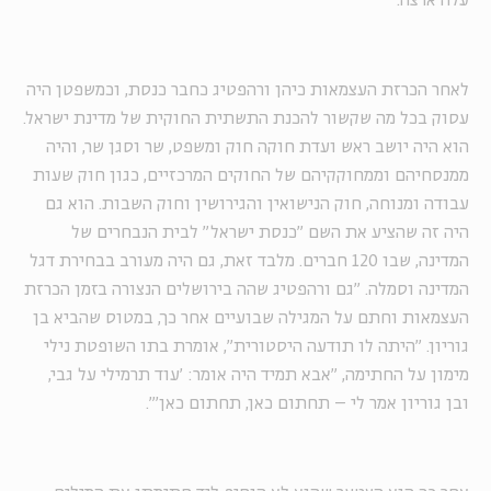
עלה ארצה.
לאחר הכרזת העצמאות כיהן ורהפטיג כחבר כנסת, וכמשפטן היה
עסוק בכל מה שקשור להכנת התשתית החוקית של מדינת ישראל.
הוא היה יושב ראש ועדת חוקה חוק ומשפט, שר וסגן שר, והיה
ממנסחיהם וממחוקקיהם של החוקים המרכזיים, כגון חוק שעות
עבודה ומנוחה, חוק הנישואין והגירושין וחוק השבות. הוא גם
היה זה שהציע את השם "כנסת ישראל" לבית הנבחרים של
המדינה, שבו 120 חברים. מלבד זאת, גם היה מעורב בבחירת דגל
המדינה וסמלה.
"
גם ורהפטיג שהה בירושלים הנצורה בזמן הכרזת
העצמאות וחתם על המגילה שבועיים אחר כך, במטוס שהביא בן
גוריון. "היתה לו תודעה היסטורית", אומרת בתו השופטת נילי
מימון על החתימה, "אבא תמיד היה אומר: 'עוד תרמילי על גבי,
ובן גוריון אמר לי – תחתום כאן, תחתום כאן'".