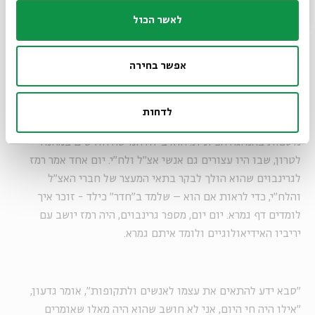
על מגילת העצמאות היא מקור לגאווה גדולה".
לאשר הכול
אפשר בחירה
דוד רמז, כך מספר נכדו גדעון, היה אדם פרגמטי, מעשי, נכון
לפשרות ומכבד תמיד את בן השיח שלו. גדעון מספר סיפור
שכתב על רמז חברו יצחק גרינבוים, לימים שר הפנים הראשון של
לדחות
מדינת ישראל. במהלך השבת השחורה, נאסר רמז יחד עם דמויות
נוספות בהנהגה הציונית. הוא בילה חמישה חודשים במחנה
לטרון, שבו היו עצורים גם אנשי אצ"ל ולח"י. יום אחד אמר רמז
לגרינבוים שהוא הולך לבקר בתאי המעצר של חברי האצ"ל
והלח"י, כדי לראות אם הוא – שלמד ב"חדר" כילד - זוכר איך
לומדים דף גמרא. יום יום, מספר גרינבוים, היה רמז יושב עם
יריביו האידיאולוגיים ולומד איתם גמרא.
"סבא ידע להתאים את עצמו לאנשים ולתקופות", אומר גדעון,
"אילו היה חי היום, אני לא חושב שהוא היה מאלו שאומרים