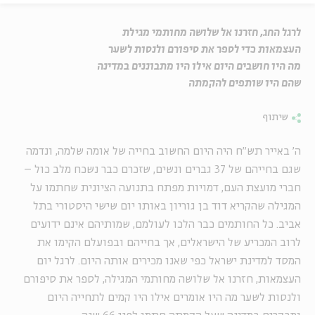
לרגל החג, חזרנו אל שלושה מחותמי מגילת
העצמאות כדי לספר את סיפורם ולנסות לשער
מה היו חושבים היום אילו היו מתבוננים במדינה
שהם היו שותפים להקמתה
שיתוף
ה' באייר תש"ח היה היום החשוב בחייה של אומה שלמה, ונדמה
שגם בחייהם של 37 גברים ונשים, שזכרם כבר נשכח מלב כול –
חברי מועצת העם, דמויות מפתח בתנועה הציונית שחתמו על
המגילה שהקריא דוד בן גוריון באותו יום שישי היסטורי בתל
אביב. כל החותמים כבר הלכו לעולמם, שמותיהם אינם ידועים
לרוב המכריע של הישראלים, אך בחייהם ובפועלם הקימו את
המסד למדינת ישראל כפי שאנו מכירים אותה היום. לרגל יום
העצמאות, חזרנו אל שלושה מחותמי המגילה, לספר את סיפורם
ולנסות לשער מה היו אומרים אילו היו קמים לתחייה היום