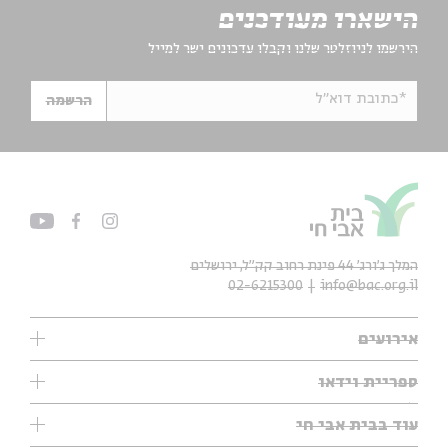
הישארו מעודכנים
הירשמו לניוזלטר שלנו וקבלו עדכונים ישר למייל
*כתובת דוא"ל
הרשמה
המלך ג'ורג' 44 פינת רחוב קק״ל, ירושלים
02-6215300
info@bac.org.il
אירועים
עיון
ספריית וידאו
אנגלית
ילדים
שיעורי בוקר
עוד בבית אבי חי
מוזיקה
מיוחדים