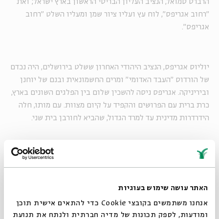
הרברט סמואל, הנציב העליון הבריטי הראשון בארץ ישראל; ואת
"רחוב אגריפס", לוח עץ ועליו ציור שמן ומעליו השלט "רחוב
אגריפס".
יוליוס אגריפס, הנציב היהודי האחרון ששלט בירושלים, היה נכדם
של הורדוס "העבד האדומי" ומרים החשמונאית ובנם של יוחנן
וביריניקה. אגריפס ניסה להשכין שלום בין הפלגים השונים בארץ,
כרת ברית עם הפרושים והקפיד על קיום מצוות. עם מותו, חלה
הידרדרות מדינית עד למרד הגדול, שהביא לחורבן בית שני.
האתר עושה שימוש בעוגיות
אנחנו משתמשים בקובצי Cookie כדי להתאים אישית תוכן
ומודעות, לספק תכונות של מדיה חברתית ולנתח את תנועת