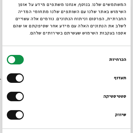
המשתמשים שלנו. בנוסף, אנחנו משתפים מידע על אופן
סגור
השימוש באתר שלנו עם השותפים שלנו מתחומי המדיה
החברתית, הפרסום וניתוח הנתונים. גורמים אלה עשויים
לשלב את הנתונים האלה עם מידע אחר שסיפקתם או שהם
אספו בעקבות השימוש שעשיתם בשירותים שלהם.
בחירת
הכרחיות
הסכמה
רוצים לדעת מה קורה
בבית אבי חי לפני כולם?
תעדוף
הרשמו לניוזלטר שלנו
סטטיסטיקה
"רחוב אגריפס", אריה ארוך
במאמר "ירושלים של אריה ארוך: בין 'רחוב אגריפס' לבין 'הנציב
שיווק
*כתובת דוא"ל
העליון'", הציע האוצר מוטי עומר לקשר בין שני הציורים משום
ששניהם עוסקים בשליטתה של סמכות זרה בארץ. אגריפס, טען