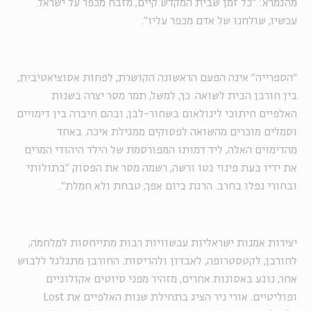
מהגמרא: "כל זמן שבית המקדש קיים, מזבח מכפר על ישראל.
עכשיו, שולחנו של אדם מכפר עליו".
"הספרייה" אינה הפעם הראשונה הקושרת, לפחות אסוציאטיבית,
בין חורבן הבית לשואה. כך, למשל, תמר מסר יצרה בשנות
האלפיים חיתוכי לינולאום בשחור-לבן, ובהם חיברה בין דימויים
וסמלים מוכרים מהשואה לפסוקים ממגילת איכה. באחד
מהדימוים האלה, ליד דמותו המפורסמת של הילד היהודי המרים
את ידיו בעת פינוי גטו ורשה, רשמה מסר את הפסוק "בתולותי
ובחורי נפלו בחרב. הרגת ביום אפך, טבחת ולא חמלת".
יצירות אמנות ישראליות עכשוויות רבות מתייחסות למלחמה,
לחורבן, לקטסטרופה, לאבדון ולהריסות. החורבן מתגלגל ללבוש
אחר, נוגע באסונות אחרים, מזהיר מפני סיוטים אקולוגיים
ופוליטיים. אורי ניר הציג בתחילת שנות האלפיים את Lost