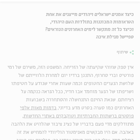
כיצד אמנים ישראלים ויהודים מייצגים את אחת
הטראומות המכוננות בתולדות העם היהודי,
וכיצד כל זה מתקשר לימים האחרונים הנוראים?
ספיישל מגילת איכה
שיתוף
אין ספק שזוהי שקיעתה של הזריחה. המשפט הזה, משירם של רמי
פורטיס וברי סחרוף, התנגן ברדיו יום למחרת הלווייתם של
שלושת הנערים החטופים וכמה שעות אחרי שנודע על חטיפתו
ושריפתו של הנער מוחמד אבו חדיר, ככל הנראה כנקמה על
רציחתם. שנאת החינם התנחשלה והסתחררה בשבועות
האחרונים כמו סערה בסרט מדע בדיוני,
בדמות מאות אלפי
פוסטים ברשתות החברתיות וטוקבקים באתרי החדשות
,
מתודלקים מדי פעם בדבריו של נציג ציבור שהלהיט את הלהבה
באהבה. אם היו מבקשים מאנימטור הוליוודי להמחיש את זה