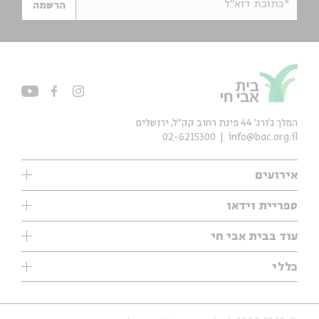
*כתובת דוא"ל
הרשמה
המלך ג'ורג' 44 פינת רחוב קק״ל, ירושלים
02-6215300
info@bac.org.il
אירועים
עיון
ספריית וידאו
אנגלית
ילדים
שיעורי בוקר
עוד בבית אבי חי
מוזיקה
מיוחדים
תערוכות
עיון
כללי
נוער
מיוחדים
מיוחדים
צרו קשר
ספרות ושירה
פודקאסטים מומלצים
ספרות ושירה
אודות
סדרות
כתבות