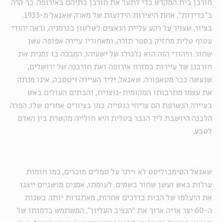
חורבן בית המקדש כדי לתעד את חורבן בתיהם באירופה. כך קרה
ב"בדידות", אחת היצירות הידועות של מארק שאגאל מ-1933.
בציור, שצויר על רקע עליית הנאצים לשלטון בגרמניה, נראה יהודי
עטוף טלית מחזיק בספר תורה, ומאחוריו עיירה אפופה עשן
שחור. היהודי הזה הוא גלגולו של ישעיהו, המבכה בו זמנית את
חורבנן של עיירות במזרח אירופה ואת חורבנה של ירושלים,
שנעשה כבר מטאפורה. שאגאל, יליד העיירה ויטסבק, אינו מנתק
את עצמו מתרבותו המקומית-נוצרית, והבתים העולים באש
בעיירה הנשרפת הם צריחי כנסייה. כמו בציורים אחרים שלו, הפרה
הלבנה היושבת ליד הגבר בטלית היא חולייה מקשרת בין האדם
לטבע.
שאגאל הסימבוליסט לא ויתר על סמלים מוכרים, כמו חומות
עולות באש ועשן שחור בשמים. לעומתו, אמנים מושגיים ייצגו
את היעלמו של הבית בדרכים אחרות, מאתגרות יותר. בשנות
ה-60 יצר אריה ארוך את "הנציב העליון", המשתמש בדמותו של