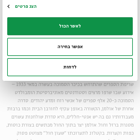
עומר, הוא תזכורת ל"שקט שלפני הסערה" שתבוא מאוחר יותר
הרשמה
הצג פרטים
עם חורבן הבית. לדברי האוצרת שרית שפירא, "השלט מייצג את
הנדודים ומסמן את ירושלים כמקום זיכרון, רגע לפני החורבן
ולפני הגלות, רגע לפני שירושלים איבדה את תפקידה כמרכז של
לאשר הכול
טרירטוריה מוגדרת".
אפשר בחירה
חורבן הבית מיוצג גם כאין-בית, חלל, שקע. ב-1995 כרה מיכה
לדחות
אולמן בור במרכזה של כיכר בבל בברלין. הוא בנה בו מדפים
העומדים ריקים וקרא לו "הספרייה". האנדרטה הוקמה לציון ליל
שריפת הספרים שהתרחש בכיכר הסמוכה בעשרה במאי 1933 –
אירוע שבו שרפו מרצים וסטודנטים מאוניברסיטת הומבולדט
הסמוכה כ-20 אלף ספרים של אנשי רוח ומדע יהודים. סדרה
אחרת של אולמן, הקשורה באופן עקיף לחורבן הבית וכמו ברבות
מעבודותיו גם בה יש אנטי-חללים, היא סדרת שולחנות עשוים
מסגרת ברזל וחול. אולמן יצר בתוך החול מכתשים בצורת כוסות,
כפות וקערות. בקטלוג לתערוכתו "שעון חול" מצוטט פסוק