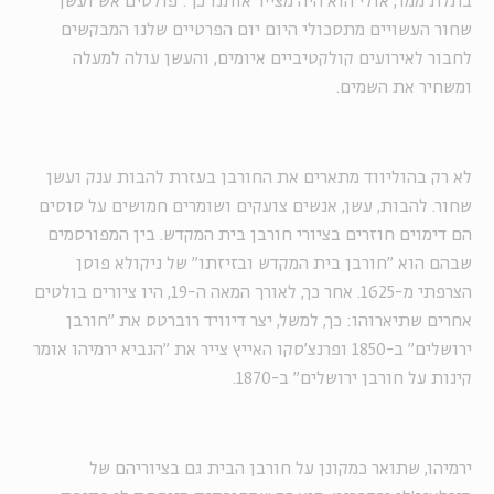
בתלת ממד, אולי הוא היה מצייר אותנו כך: פולטים אש ועשן
שחור העשויים מתסכולי היום יום הפרטיים שלנו המבקשים
לחבור לאירועים קולקטיביים איומים, והעשן עולה למעלה
ומשחיר את השמים.
לא רק בהוליווד מתארים את החורבן בעזרת להבות ענק ועשן
שחור. להבות, עשן, אנשים צועקים ושומרים חמושים על סוסים
הם דימוים חוזרים בציורי חורבן בית המקדש. בין המפורסמים
שבהם הוא "חורבן בית המקדש ובזיזתו" של ניקולא פוסן
הצרפתי מ-1625. אחר כך, לאורך המאה ה-19, היו ציורים בולטים
אחרים שתיארוהו: כך, למשל, יצר דיוויד רוברטס את "חורבן
ירושלים" ב-1850 ופרנצ'סקו האייץ צייר את "הנביא ירמיהו אומר
קינות על חורבן ירושלים" ב-1870.
ירמיהו, שתואר כמקונן על חורבן הבית גם בציוריהם של