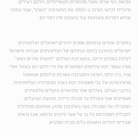
herbs, נוף שרוף עשוי מחומרים תעשייתיים, חלקם רעילים.
סיגלית לנדאו הציגה ב-2002 את התערוכה "הארץ", שבה עסקו
שלוש דמויות פשוטות עור בהפקת מיץ דמוי דם.
במקרים אחרים עוסקים אמנים יהודים ישראלים ופלסטינים
ישראלים בחורבן ביתם ובתיהם של הפלסטינים שברחו מישראל
לגלות במרחק יריקה. בתערוכת הצילום "לחצות את ים האש"
מציג עאמר יונס צילומים המתארים את חיי היום יום באזור ואדי
ערה. בין היתר, הציגה התערוכה עשרות צילומים שנאספו
מהאינטרנט של בני משפחת יונס בארץ ומהפזורה הפלסטינית
ברחבי העולם. בצילום אחר מתוארים פועלים פלסטינים
מעמיסים שקי פסולת על מכולה ניידת. תנועת הפועלים,
המובילה אל המכולה, נעה באלכסון מתון, ופתאום מהדהדת
לתבליט המפורסם כל כך על שער טיטוס ברומא, שבו נראים
שבויים יהודים נושאים כלים מבית המקדש.