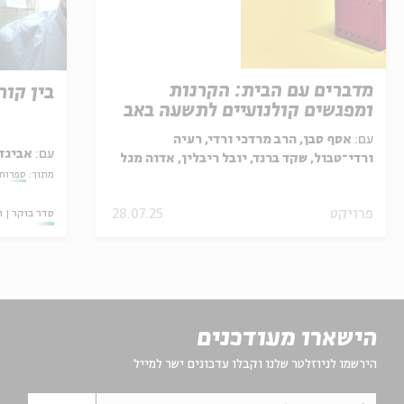
מדברים עם הבית: הקרנות
בין קור
ומפגשים קולנועיים לתשעה באב
עם:
אסף סבן, הרב מרדכי ורדי, רעיה
עם:
אביגד
ורדי־טבול, שקד ברנד, יובל ריבלין, אדוה מגל
מתוך:
ספרות 
כהן
פרויקט
28.07.25
סדר בוקר
ו
הישארו מעודכנים
הירשמו לניוזלטר שלנו וקבלו עדכונים ישר למייל