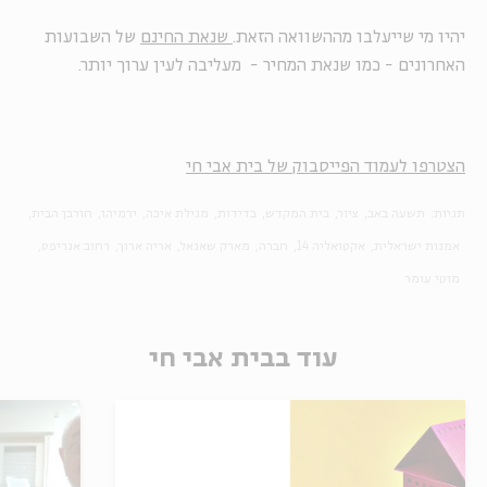
יהיו מי שייעלבו מההשוואה הזאת.
שנאת החינם
של השבועות
האחרונים - כמו שנאת המחיר - מעליבה לעין ערוך יותר.
הצטרפו לעמוד הפייסבוק של בית אבי חי
תגיות:
תשעה באב
ציור
בית המקדש
בדידות
מגילת איכה
ירמיהו
חורבן הבית
אמנות ישראלית
אקטואליה 14
חברה
מארק שאגאל
אריה ארוך
רחוב אגריפס
מוטי עומר
עוד בבית אבי חי