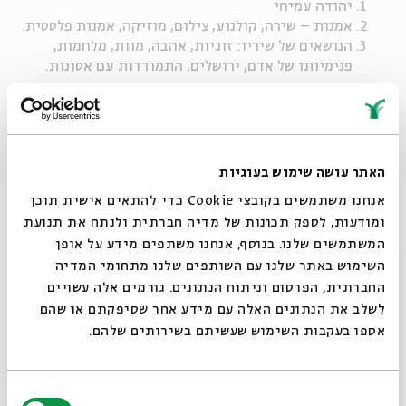
יהודה עמיחי
אמנות – שירה, קולנוע, צילום, מוזיקה, אמנות פלסטית.
הנושאים של שיריו: זוגיות, אהבה, מוות, מלחמות,
פנימיותו של אדם, ירושלים, התמודדות עם אסונות.
ז'אנר: קליפים אמנותיים | ישראל | 67 דקות | בימוי: מיכה
שגריר | שיבא הפקות
האתר עושה שימוש בעוגיות
שיתוף
אנחנו משתמשים בקובצי Cookie כדי להתאים אישית תוכן
ומודעות, לספק תכונות של מדיה חברתית ולנתח את תנועת
המשתמשים שלנו. בנוסף, אנחנו משתפים מידע על אופן
תגיות:
שירה
קדימונים
ירושליים
משורר
זוגיות
אמנות ישראלית
מלחמות
סגור
השימוש באתר שלנו עם השותפים שלנו מתחומי המדיה
פנימיותו של אדם
התמודדות עם אסונות
ירושלים
יהודה עמיחי
משוררים
החברתית, הפרסום וניתוח הנתונים. גורמים אלה עשויים
אהבה
מוות
לשלב את הנתונים האלה עם מידע אחר שסיפקתם או שהם
אספו בעקבות השימוש שעשיתם בשירותים שלהם.
פרקים נוספים בסדרה
בחירת