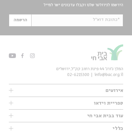
הירשמו לניוזלטר שלנו וקבלו עדכונים ישר למייל
*כתובת דוא"ל
הרשמה
המלך ג'ורג' 44 פינת רחוב קק״ל, ירושלים
02-6215300
info@bac.org.il
אירועים
עיון
ספריית וידאו
אנגלית
ילדים
שיעורי בוקר
עוד בבית אבי חי
מוזיקה
מיוחדים
תערוכות
עיון
כללי
נוער
מיוחדים