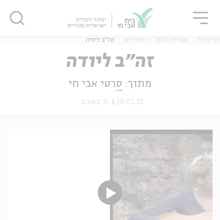
גור
סגור
סגור
דף הבית
ספריית VOD
מיוחדים
זה"ב ליודה
זה"ב ליודה
מתוך:
סרטי אבי חי
ה
אנגלית
נוער
28.01.15
ח' בשבט