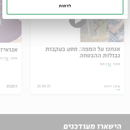
לדחות
אנחנו על המפה: מסע בעקבות
אגואיזם
גבולות ההבטחה
מתוך:
על הח
מתוך:
ארץ חפר
הסכת
עיון
וידאו
26.08.25
הישארו מעודכנים