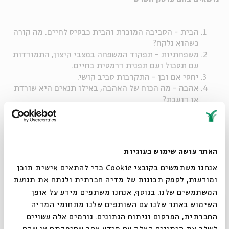
הבית - הסביבה המוכרת והבית כבסיס לחיים. מה קורה
כשהוא נלקח?
משפחתיות - תפקוד המשפחה במצבי קיצון, התמודדות
עם תסכול ועם תפנית דרמטית בחיים.
יחסי אם ובן - התקרבות סביב קושי.
אהבה - מה הכוח של האהבה, באילו תנאים היא שורדת
או דועכת?
ערביות מתחדשת - האישה הערבייה המודרנית החזקה.
ז'אנר: דרמה טלוויזיונית | ישראל 2006 | 51 דקות |
האתר עושה שימוש בעוגיות
בימוי: רני בלייר
אנחנו משתמשים בקובצי Cookie כדי להתאים אישית תוכן
ומודעות, לספק תכונות של מדיה חברתית ולנתח את תנועת
שיתוף
המשתמשים שלנו. בנוסף, אנחנו משתפים מידע על אופן
סגור
השימוש באתר שלנו עם השותפים שלנו מתחומי המדיה
תגיות:
קדימונים
קונפליקטים בחברה הישראלית
זהות ישראלית
החברתית, הפרסום וניתוח הנתונים. גורמים אלה עשויים