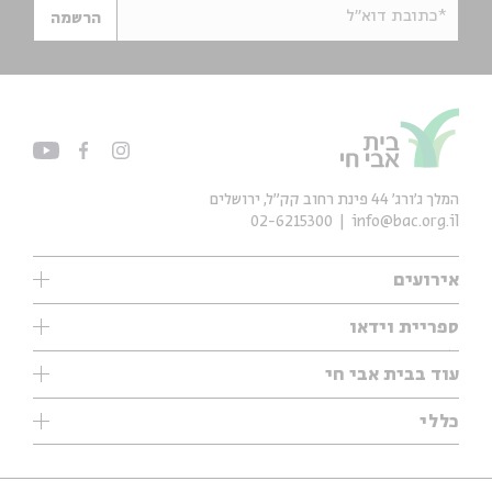
*כתובת דוא"ל
הרשמה
המלך ג'ורג' 44 פינת רחוב קק״ל, ירושלים
02-6215300
info@bac.org.il
אירועים
עיון
ספריית וידאו
אנגלית
ילדים
שיעורי בוקר
עוד בבית אבי חי
מוזיקה
מיוחדים
תערוכות
עיון
כללי
נוער
מיוחדים
מיוחדים
צרו קשר
ספרות ושירה
פודקאסטים מומלצים
ספרות ושירה
אודות
סדרות
כתבות