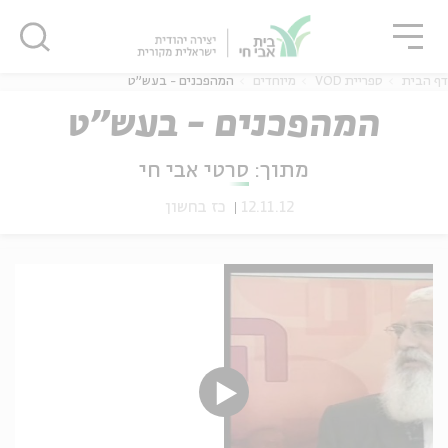
גור
סגור
סגור
דף הבית
ספריית VOD
מיוחדים
המהפכנים - בעש"ט
המהפכנים - בעש"ט
מתוך:
סרטי אבי חי
ה
אנגלית
נוער
12.11.12
כז בחשון