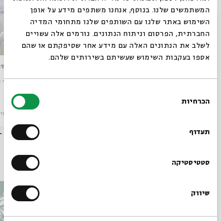
המשתמשים שלנו. בנוסף, אנחנו משתפים מידע על אופן
סגור
השימוש באתר שלנו עם השותפים שלנו מתחומי המדיה
החברתית, הפרסום וניתוח הנתונים. גורמים אלה עשויים
לשלב את הנתונים האלה עם מידע אחר שסיפקתם או שהם
אספו בעקבות השימוש שעשיתם בשירותים שלהם.
תקופת מבחן
הנובלי
מתוך:
סרטי אבי חי
מתוך:
סרטי א
בחירת
הכרחיות
הסכמה
רוצים לדעת מה קורה
מיוחדים
וידאו
29.05.18
מיוחדים
וי
בבית אבי חי לפני כולם?
תעדוף
עוד בבית אבי חי
הרשמו לניוזלטר שלנו
סטטיסטיקה
שיווק
*כתובת דוא"ל