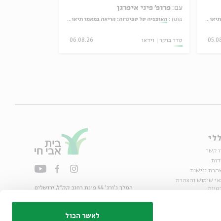
עם:
פרופ' פיני איפרגן
מדיני
מתוך:
האופציה של שפינוזה: קריאה במאמר תיאולוגי־מדיני
05.0
סדר בוקר
וידאו
06.08.26
מיוחדים
וידאו
לי
ו קשר
דות
הרת נגישות
אי שימוש והצהרת
המלך ג'ורג' 44 פינת רחוב קק״ל, ירושלים
טיות
02-6215300
ות
info@bac.org.il
לאשר הכול