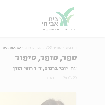
גור
סגור
דף הבית
ספריית VOD
ספרות ושירה
ספר, סופר, סיפור
ספר, סופר, סיפור
עם:
יוכי ברנדס, ד"ר רועי הורן
24.03.20
כח באדר