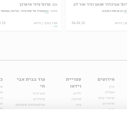
ופ' אביגדור שנאן וניר אור לב
עם:
פרופ' פיני איפרגן
א רק פרשת השבוע
מתוך:
האופציה של שפינוזה: קריאה במאמר תיאולוגי־
ם
וידאו
04.08.26
סדר בוקר
וידאו
8.26
אירועים
ספריית
עוד בבית אבי
כל
וידאו
חי
עיון
צר
אנגלית
או
ילדים
תערוכות
שיעורי בוקר
הצ
מוזיקה
מיוחדים
מיוחדים
תנ
עיון
פודקאסטים מומלצים
פר
נוער
מיוחדים
כתבות
חנ
ספרות ושירה
ספרות ושירה
קצה הקרחון
סדרות
על הדרך
אירועי עבר