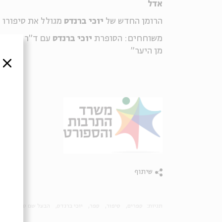
אדל
הרומן החדש של
יוכי ברנדס
מגולל את סיפורו ש
משוחחים: הסופרת
יוכי ברנדס
עם ד"ר
רועי ה
מן היער"
סגור
שיתוף
תגיות:
ספרים
סיפור
ספר
יוכי ברנדס
הבעל שם טוב
רועי 