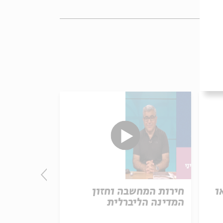
ו
חירות המחשבה וחזון
המהפכנים 
המדינה הליברלית
מתוך:
סרטי אבי חי