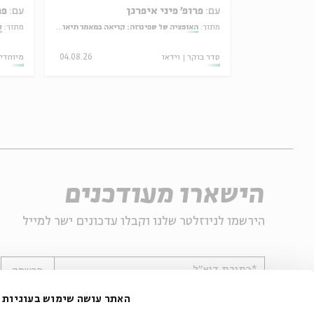
עם:
פרופ' פיני איפרגן
עם:
פר
ל מהפכן
מתוך:
האופציה של שפינוזה: קריאה במאמר תיאולוגי־מדיני
מתוך:
ל
11.03.26
סדר בוקר
וידאו
04.08.26
מיוחדי
הישארו מעודכנים
הירשמו לניוזלטר שלנו וקבלו עדכונים ישר למייל
*כתובת דוא"ל
הרשמה
האתר עושה שימוש בעוגיות