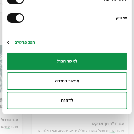
הרשמו לניוזלטר שלנו
מיוחדים
וידאו
29.05.18
מיוחדים
וי
שיווק
*כתובת דוא"ל
עוד בבית אבי חי
הרשמה
הצג פרטים
לאשר הכול
אפשר בחירה
כוחות אופל – מבראשית
מותו ש
לדחות
במדרש 
עם:
פרופ' אביגדור שנאן
עם:
ד"ר חן מרקס
מתוך:
סדר בו
מתוך:
כוחות אופל בספרות חז"ל: שדים, שטנים, ובני האלוהים