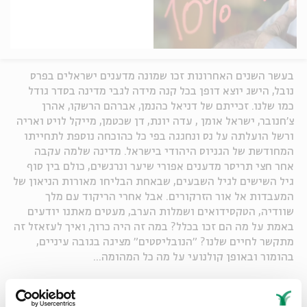
בעשר השנים האחרונות זכו שמונה מדענים ישראלים בפרס
נובל, הישג יוצא דופן בכל קנה מידה לגבי מדינה בסדר גודל
כמו שלנו. זכייתם של דניאל כהנמן, אברהם הרשקו, אהרן
צ'חנובר, ישראל אומן , עדה יונת, דן שכטמן, מייקל לויט ואריה
ורשל הועלתה על נס ונחגגה בפי כל כהוכחה נוספת לתחייתו
המחודשת של הגניוס היהודי בישראל. מדינה שלמה עקבה
אחר חצי תריסר מדענים אפורי שיער ונרגשים, כולם בין סוף
גיל השישים לגיל השבעים, שבאחת הבליחו מאורות הניאון של
המעבדות אל אור הזרקורים. אבל אחרי הריקוד עם מלך
שוודיה, הטקסידואים ושמלות הערב, מעטים מאתנו יודעים
באמת על מה הם זכו בכלל? במה זה היה כרוך, ואיך לעזאזל זה
מתקשר לחיים שלנו? "הנובליסטים" מציגה בגובה עיניים,
בהומור ובאופן קולנועי על מה כל המהומה...
שיתוף