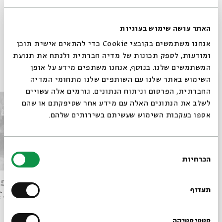
תגיות:
פרס נובל
הנובליסטים
האתר עושה שימוש בעוגיות
אנחנו משתמשים בקובצי Cookie כדי להתאים אישית תוכן
ומודעות, לספק תכונות של מדיה חברתית ולנתח את תנועת
פרקים נוספים בסדרה
המשתמשים שלנו. בנוסף, אנחנו משתפים מידע על אופן
סגור
השימוש באתר שלנו עם השותפים שלנו מתחומי המדיה
החברתית, הפרסום וניתוח הנתונים. גורמים אלה עשויים
לשלב את הנתונים האלה עם מידע אחר שסיפקתם או שהם
אספו בעקבות השימוש שעשיתם בשירותים שלהם.
בחירת
הכרחיות
הסכמה
רוצים לדעת מה קורה
תקופת מבחן
ליל הפ
בבית אבי חי לפני כולם?
תעדוף
מתוך:
סרטי אבי חי
מתוך:
סרטי א
סטטיסטיקה