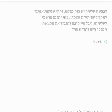
לבקשת סליחה יש כוח מרפא, והיא שולחת אותנו
לתהליך של תיקון עצמי. עכשיו הזמן הרשמי
לסליחות, אבל אין סיבה להגביל את המעשה
המזכך הזה לחודש אחד
שיתוף
מתוך הספר "סליחה שניצחנו"