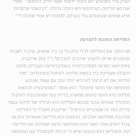
העיק עלי. כשהגיע יום כיפור ידעתי שאני חייב להתנצל". אחרי
שביקש סליחה, העיתונאי חש הקלה גדולה. "הרגשתי שלמרות
שיש אנשים שכועסים עלי בעולם, לפחות יש אחד שסלח לי".
הסליחה הופכת להפרעה
מה הופך את הסליחה לכלי חזק כל כך בין אנשים, שיכול לשנות
סכסוכים מרים ולהפוך אויבים לחברים? ד"ר נתן שיינברג,
פסיכיאטר ומרצה לפסיכולוגיה באוניברסיטה העברית, מזהה
הקבלה מעניינת בין בקשת סליחה לטיפול פסיכולוגי. "מהי
סליחה אם לא הרצון להרגיש יותר טוב עם עצמי, שנובע
מתחושה של חוסר סיפוק?" הוא אומר. "המוטיבציה לבקשת
סליחה היא חוסר נוחות ממשהו, בדיוק כמו המוטיבציה לטיפול.
התהליך שאותו עובר מבקש הסליחה הוא תהליך של תיקון עצמי,
בדיוק כמו זה שעוברים בטיפול". שיינברג מסביר כי הסליחה
מורכבת משלושה שלבים: הראשון הוא הידיעה שעשיתי נזק או
עוול לאדם אחר, השני הוא התחושה הרעה שמלווה את הידיעה
הזו, והשלישי הוא ההבנה שיש לי יכולת להתמודד עם התחושה