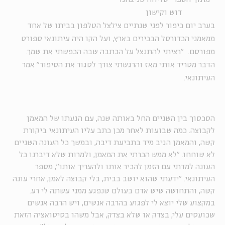
דוש וקישון
בערב יום כיפור לפני שנתיים צילצל הטלפון בביתו של אחד
ממאמני הכדורסל הבכירים בארץ, ועל הקו היה עיתונאי ספורט
מפורסם. "רציתי להתנצל על הכתבה שבה הכפשתי את שמך.
הדבר מטריד אותי מאז והרגשתי צורך לסגור את הסיפור" אמר
העיתונאי.
הסכסוך בין השניים החל באותה שנה, עם הגעתו של המאמן
לקבוצה. כמה שבועות לאחר מכן כתב עליו העיתונאי ביקורת
קשה, והמאמן הגיב מיד בתביעת דיבה, ובמשך כל העונה השניים
לא שוחחו. "לא ממש הכרתי את המאמן, ולמרות שלא דיברנו כל
העונה למדתי עם הזמן להכיר אותו ולהעריך אותו", מספר
העיתונאי. "ידעתי שהוא יושב בבית, בלי קבוצה לאמן, אחרי עונה
קשה, והתחושה שיש אדם בעולם שנפגע ממני עשתה לי רע.
במקצוע שלי יוצא לי לפגוע בהרבה אנשים, ויש הרבה אנשים
שכועסים עלי, בצדק או שלא בצדק, אבל משהו בסיטואציה הזאת