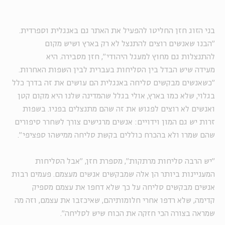
בני הזוג חזן החליטו להפעיל את האתר גם באנגלית וספרדית.
"הבנו שאנשים רוצים להתנצל לא רק בארץ ושיש מקום
להתנצלות גם מחוץ למעגל היהודי", חזן מסבירה. היא
מעידה שיש הבדל בין הסליחות בעברית לבין השפות האחרות.
"כשאנשים מבקשים סליחה באנגלית הם עושים את זה בדרך כלל
בגלוי, שלא כמו בארץ, אולי בגלל שהמדינה שלנו היא מקום קטן
ואנשים לא רוצים לפגוש את זה שהם מתנצלים בפניו. בשפות
זרות יש גם המון וידויים: אנשים מרגישים צורך לשחרר סיפורים
שהם שמרו ולא בהכרח כוללים בקשת סליחה ממישהו ספציפי".
"יש הרבה סליחות מרתקות", מספרת חזן, "אבל הסליחות
המעניינות ביותר הן אלה שמבקשים אנשים מעצמם. פעמים רבות
אנשים מבקשים סליחה על כך שלא דחפו את עצמם מספיק
קדימה, שלא רדפו אחרי חלומותיהם, שאיכזבו את עצמם, וזה מה
שמראה בצורה הכי חזקה את הכוח שיש לסליחה".