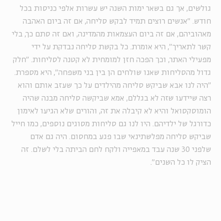
גולשים, אך גם בשאר ימות השנה יש עשרות אלפי כניסות בכל
חודש. "אנשים רוצים תמיד לבקש סליחה, אם זה ביום האהבה
מאהוביהם, אם זה ביום העצמאות מהמדינה, ואם זה סתם כך, בלי
קשר לתאריך", היא אומרת. כל בקשת סליחה נבדקת על ידי
מפעילי האתר, וכך הפכה חזן למומחית לא קטנה לסליחות. "חלק
גדול מהסליחות שאנו שולחים הן בין בני משפחה", היא מספרת.
"היה לנו אבא שביקש סליחה מהילדים על כך שעזב אותם והוא
רצה שיידעו שזה לא בגללם, אמא שביקשה סליחה מבנה שהיה
הומוסקסואל והיא לא קיבלה את זה, והורים שלא הגיעו לאימון
כדורגל של ילדיהם. היו לנו גם סליחות מסוגים נוספים, כמו חייל
שביקש סליחה מפלשתינאי שבו פגע במחסום. היה גם אדם
שלפני 30 שנה עבד במאפייה ולקח לחם הביתה בלי לשלם. זה
הציק לו כל השנים".