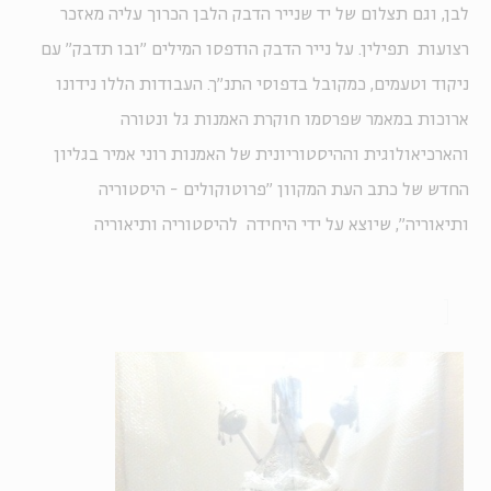
לבן, וגם תצלום של יד שנייר הדבק הלבן הכרוך עליה מאזכר
רצועות תפילין. על נייר הדבק הודפסו המילים "ובו תדבק" עם
ניקוד וטעמים, כמקובל בדפוסי התנ"ך. העבודות הללו נידונו
ארוכות במאמר שפרסמו חוקרת האמנות גל ונטורה
והארכיאולוגית וההיסטוריונית של האמנות רוני אמיר בגליון
החדש של כתב העת המקוון "פרוטוקולים - היסטוריה
ותיאוריה", שיוצא על ידי היחידה להיסטוריה ותיאוריה