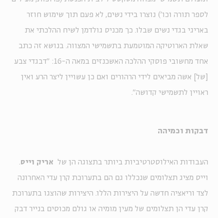
לספר תורה וכו') נוצרו בידי נשים, לא פעם תוך שימוש חוזר
באריגי בגדי נשים שבלו. כך מכניס גולדמן לשיח ההלכתי את
שאלת הארוטיקה המוטמעת בתשמישי המצווה. בנושא זה כתב
אחד מחשובי פוסקי ההלכה האשכנזים במאה ה-16: "דבגדי צבע
[של] אשה מביאים לידי הרהורים ואם כן עשויין ליצר הרע ואין
ראויין לתשמישי קדושה".
דבקות וכמיהה
העבודות האילוסטרטיביות ביותר בתצוגה הן של
אריק וייס
.
וייס מציג תצלומים שנכללו גם הם בתערוכת קרן עדי האחרונה
לצד וריאציה חדשה על היצירות הללו. היצירות שהוצגו בתערוכת
קרן עדי הן תצלומים של מעין מומיה או גולם מכוסים בנייר דבק