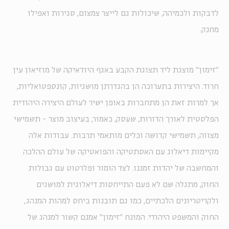
לדבקות ולכמיהה, שיכולות גם לייצר צמצום, סגירות ואפילו
מחנק.
"זימון" מוצגת ליד תצוגת הקבע באגף היודאיקה של מוזיאון עין
חרוד. היצירות בתערוכה הן בהגדרתן מושגיות, קונספטואליות,
אך למרות זאת הן מתחברות באופן ישיר לעולם היצירה היהודית
הפלסטית לאורך הדורות, שעסק, כאמור, בעיצוב מוצר - תשמישי
מצווה, תשמישי קדושה וכלים מותאמי תרבות. עבודות אלה
מקיימות דיאלוג עם האסתטיקה והפואטיקה של עולם ההלכה
והמחשבה של יהדות זמננו. לצד הומור ופלרטוט עם גבולות
החוק, מתגלה שם לא פעם התייחסות דיאלוגית למושגים
ולקריטריונים הלכתיים, כמו גם תובנות ביחס למהות המנהג,
החוק והמשפט היהודי. המונח "זימון" אמנם קשור למנהג של