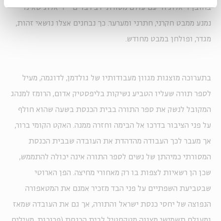
בחובן דיאלוג חי עם עולם מסורתי רב רבדים - דיאלוג שאינו
נמנע ממבט חקרני, חתרני ומערער. כך נבחנים אצלו נושאי זהות,
מגדר, ופולחן במבט מחודש.
בתערוכה מוצגות מגוון מעבודותיו של גולדמן, לדוגמה, מעיל
לספר תורה שעליו הטביע נשיקות בליפסטיק אדום, הרומז למנהג
המקובל לנשק את ספר התורה בבית הכנסת בשעה שהוא חולף
על פני הציבור בדרכו אל הבימה וחזרה ממנה. האקט הקומי ברור,
אך מעבר לכך העבודה מהדהדת את העובדה שבבית הכנסת
המסורתי כמיהתן של נשים לספר התורה אינה יכולה להתממש,
שכן הן רשאיות לצפות בו רק מאחורי מחיצה. הפן הארוטי
שבטביעת השפתיים על פני הבד מזכיר אמנם את המטאפורה
הנפוצה של יחסי כנסת ישראל והתורה, אך גם את העובדה שמאז
ומעולם תשמישי מצווה מטקסטיל לבית הכנסת (פרוכות, מעילים