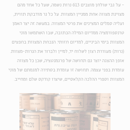
- על גבי שולחן מוצבים 613 נרות נשמה, שעל כל אחד מהם
מצוינת מצווה אחת ממניין המצוות. על כל נר מודבקת תווית,
ועליה סמלים המציגים את פרטי המצווה. במעשה זה יצר האמן
טרנספורמציה ממדיום המילה הכתובה, שבו השתמשו מוני
המצוות בימי הביניים, למדיום חזותי. הנכחת המצוות בחפצים
(נרות) מעוררת רצון לשלוח יד, למיין ולברור את הנרות-מצוות.
אופן ההצגה יוצר גם תחושה של פרגמנטציה, שכן כל מצווה
עומדת בפני עצמה. תחושה זו עומדת בסתירה למגמתם של מוני
המצוות וספרי ההלכה הקלאסיים, שיצרו קודקס שלם ומחייב.