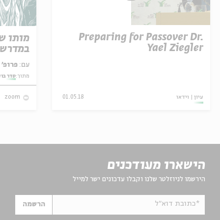
Preparing for Passover Dr.
מותו ש
Yael Ziegler
במדרש 
עם:
פרופ' אביגדור שנאן
מתוך:
סדר בו
עיון
וידאו
01.05.18
zoom
הישארו מעודכנים
הירשמו לניוזלטר שלנו וקבלו עדכונים ישר למייל
*כתובת דוא"ל
הרשמה