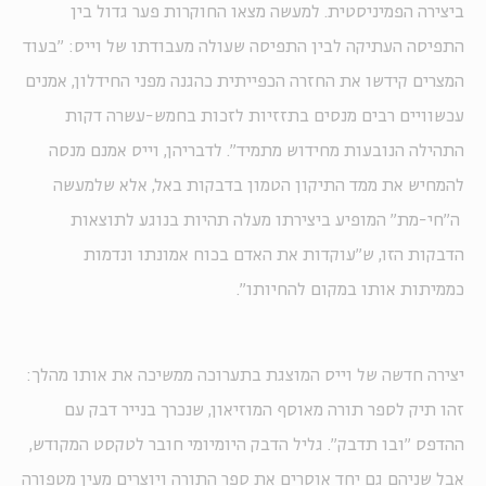
ביצירה הפמיניסטית. למעשה מצאו החוקרות פער גדול בין
התפיסה העתיקה לבין התפיסה שעולה מעבודתו של וייס: "בעוד
המצרים קידשו את החזרה הכפייתית כהגנה מפני החידלון, אמנים
עכשוויים רבים מנסים בתזזיות לזכות בחמש-עשרה דקות
התהילה הנובעות מחידוש מתמיד". לדבריהן, וייס אמנם מנסה
להמחיש את ממד התיקון הטמון בדבקות באל, אלא שלמעשה
ה"חי-מת" המופיע ביצירתו מעלה תהיות בנוגע לתוצאות
הדבקות הזו, ש"עוקדות את האדם בכוח אמונתו ונדמות
כממיתות אותו במקום להחיותו".
יצירה חדשה של וייס המוצגת בתערוכה ממשיכה את אותו מהלך:
זהו תיק לספר תורה מאוסף המוזיאון, שנכרך בנייר דבק עם
ההדפס "ובו תדבק". גליל הדבק היומיומי חובר לטקסט המקודש,
אבל שניהם גם יחד אוסרים את ספר התורה ויוצרים מעין מטפורה