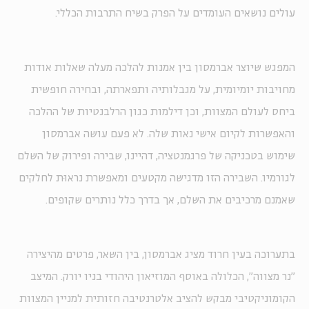
עולים נושאים העומדים על הפרק בשיח התרבות הכללי.
המפגש שיוצר אברמסון בין אמנות להלכה מעלה שאלות אודות
מחויבות יומיומית, על מגבלותיה ותפארתה, ובחירה חופשית
ביחס לעולם המצוות, וכן דילמות כגון הרלבנטיות של ההלכה
והאפשרות לקיום אישי נאות שלה. לא פעם עושה אברמסון
שימוש בטכניקה של פרגמנטציה, דהיינו, שבירה ופירוק של השלם
לגורמיו. השבירה הזו מדגישה מקטעים ומאפשרת נראוּת לחלקים
שאמנם מרכיבים את השלם, אך בדרך כלל נותרים שקופים.
בתערוכה בעין חרוד מציג אברמסון, בין השאר, פרטים מהיצירה
"נר מצווה", הכלולה באוסף המוזיאון היהודי בניו יורק. המיצב
הקומוניקטיבי מבקש להציב אלטרנטיבה חזותית למניין המצוות