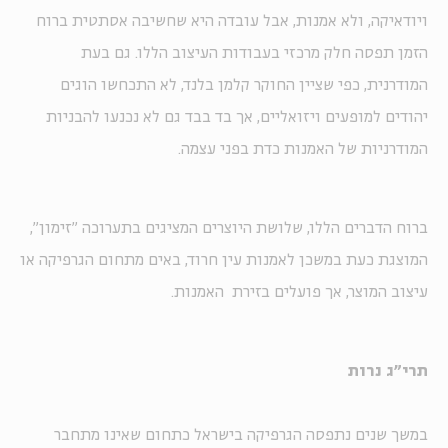
ויודאיקה, ולא אמנות, אבל עובדה היא שחשיבה אסתטית ברוח
הזמן תפסה חלק מרכזי בעבודות העיצוב הללו. גם בעת
המודרנית, כפי שציין החוקר קלמן בלנד, לא התכחשו הוגים
יהודים למופעים ויזואליים, אך בד בבד גם לא נכנעו להבניות
המודרניות של האמנות כדת בפני עצמה.
ברוח הדברים הללו, שלושת היוצרים המציגים בתערוכה "זימון",
המוצגת כעת במשכן לאמנות עין חרוד, באים מתחום הגרפיקה או
עיצוב המוצר, אך פועלים בזירת האמנות.
תרי"ג נרות
במשך שנים נתפסה הגרפיקה בישראל כתחום שאינו מתחבר