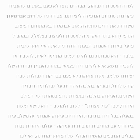
לשדה האמנות הגבוהה, ומבקרים נזפו לא פעם באמנים שהעבירו
עקרונות מתחום הגרפיקה ליצירתם. עבודותיו של
דוב אברמסון
משדדות את הדיכוטומיה הזאת. אברמסון בא מתחום העיצוב
הגרפי (הוא בוגר האקדמיה לאמנות ולעיצוב בצלאל), ובמקביל
פועל בזירת האמנות. הבעתו החזותית אינה אילוסטרטיבית
בלבד - היא מכוונת גם להיגד שאינו מתיימר לאייר, להסביר או
להנכיח נושא, אלא לקיים דיון עצמאי במהות העניין ובחוויה שלו.
יצירתו של אברמסון עוסקת לא פעם בבדיקת הגבולות שבין
קודש לחול, ובעיקר בהלכה היהודית על גבולותיה ורבדיה
השונים. העיסוק בהלכה ובמצוות נוגע במהותו של העולם
היהודי, שכן "עול מצוות" - לטוב ולמוטב - הוא נושא ראשון
במעלה בכל דיון בתרבות היהודית. עיסוק אמנותי זה משלב עיון
ביקורתי עם מחויבות תרבותית עמוקה - עולם היהדות נבחן
בכלים הנובעים מהשיח הכולל של הפוסט-מודרנה, ואי לכך