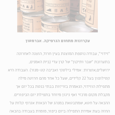
עקרונות מתחום הגרפיקה. אברמסון
"וידוי", עבודה נוספת המוצגת בעין חרוד, הוצגה לאחרונה
בתערוכת "שבר ותיקון" של קרן עדי (בית האמנים,
ירושלים,אוצרות: אמילי בילסקי ואביבה קט-מנור). העבודה היא
קסילופון בעל 22 קלידים, שעל כל אחד מהם חרוטה מילה
מתפילת הווידוי, הנאמרת בזריזות בבתי כנסת בכל יום אך
מקבלת מקום מרכזי ואף ניגון מיוחד בתפילת יום הכיפורים.
ההכאה על חטא, שמתבטאת במנהג של הכאות אגרוף קלות על
החזה בעת אמירת התפילה ביום כיפור, מומרת בעבודה בהכאה