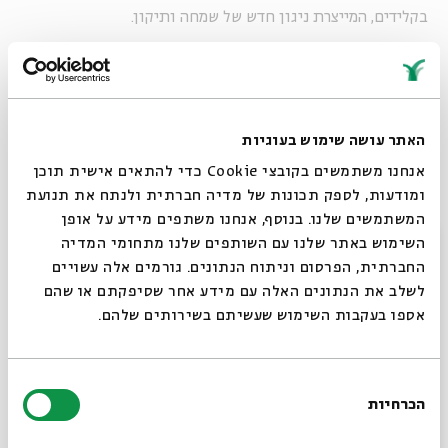
בקלידים, המייצרת ניגון חדש של שמחה ותיקון.
עבודותיו של אברמסון נובעות משיח אמנותי פלורליסטי
במהותו ונסמכות על התפיסה של מות היוצר והמחבר. העבודות
האתר עושה שימוש בעוגיות
נוקטות במעין עמדה נייטרלית, אקט היוצר מצע פתוח ורחב
אנחנו משתמשים בקובצי Cookie כדי להתאים אישית תוכן
ומאפשר אתגור של נושא לחיוב או לשלילה באופן הנתון
ומודעות, לספק תכונות של מדיה חברתית ולנתח את תנועת
המשתמשים שלנו. בנוסף, אנחנו משתפים מידע על אופן
לשיפוטו של הצופה. כך הופכים היוצר, היצירה ומבטו של הצופה
סגור
השימוש באתר שלנו עם השותפים שלנו מתחומי המדיה
לצלעות שונות המתחברות לכדי ישות אחת - היצירה המושגית
החברתית, הפרסום וניתוח הנתונים. גורמים אלה עשויים
עצמה ומשמעותה. הטקטיקה הזאת נשענת על התובנה שהמתח
לשלב את הנתונים האלה עם מידע אחר שסיפקתם או שהם
אספו בעקבות השימוש שעשיתם בשירותים שלהם.
בין קודש לחול ובין הדתי לחילוני אינו מתח המבדיל בין ישויות
שונות בלבד, אלא מתח אימננטי פנימי, שלו כוח להפרות את
האדם (המאמין והלא המאמין) עצמו.
בחירת
הכרחיות
הסכמה
רוצים לדעת מה קורה