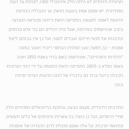
ושיצירה חזותית לא היתה חלק אינטגרלי ממנו, לפחות עד העת
המודרנית. יש אמנם אמת בטענה הזאת, אך ההכללה הגורפת
חוטאת לאמת. למעשה, התפיסה הזאת ניזונה מהגישה הנפוצה
בקרב אנטישמים באירופה, שעל פיה יהודים הם בני אדם פגומים,
קורבנות של תנאי חייהם ועבדים לספר, ועל כן אין בכוחם ליצור
אמנות - כך, למשל, טען המלחין הגרמני ריכרד ואגנר במסה
"היהדות והמוזיקה", שפורסמה בשם בדוי בשנת 1850 ושוב
בשמו המלא ב-1869. התפיסה הזאת הופנמה על ידי הוגי הציונות
וקיבלה ביטוי ברור גם בדבריו של הוגה הדעות הציוני מרטין
בובר.
התרבות היהודית, מעצם טבעה, עוסקת בריטואלים המהווים חלק
מחיי היומיום, ועל כן נוצרו בה עשרות טיפוסים של כלים וחפצים
מותאמי תרבות. על אלה אמנם מוכלת לרוב ההגדרה של אוּמנות