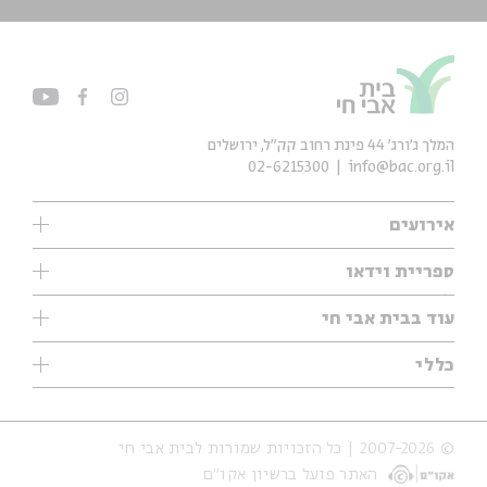
המלך ג'ורג' 44 פינת רחוב קק״ל, ירושלים
02-6215300
info@bac.org.il
אירועים
עיון
ספריית וידאו
אנגלית
ילדים
שיעורי בוקר
עוד בבית אבי חי
מוזיקה
מיוחדים
תערוכות
עיון
כללי
נוער
מיוחדים
מיוחדים
צרו קשר
ספרות ושירה
פודקאסטים מומלצים
ספרות ושירה
אודות
סדרות
כתבות
© 2007-2026 | כל הזכויות שמורות לבית אבי חי
הצהרת נגישות
אירועי עבר
קצה הקרחון
האתר פועל ברשיון אקו״ם
תנאי שימוש והצהרת פרטיות
אירועים בירושלים