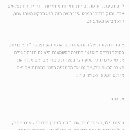
לו כוח, עונג, אושר, זכויות וחירות מוחלטת - וחייו יהיו נפלאים.
אבל עמוק בתוכו הפרט אינו רוצה בזה. הוא מבקש משהו אחר;
הוא מבקש משמעות.
אחת התוצאות של ההתמקדות ב"אושר כאן ועכשיו" היא כרסום
במוסר וביחס האנושי. החזרה למשמעות היא גם חזרה לעולם
אנושי שלם יותר. מסע קצר במצוות כיבוד אב ואם מגלה את
משבר המשמעות, אך גם את ההחלמה ממנו. במצוות אב ואם
מגולם המסע האנושי כולו.
א. כבד
בהיותי ילד, הציווי "כבד את..." קיבל מובן ילדותי שעורר צחוק.