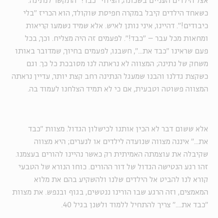
אצל הילדים העניים בשכונה, הציווי "כבד!" התקשר לנתינה.
כשאחד הילדים קיבל במקרה חפיסת שוקולד, הוא הכריז "בלי
כיבודים!". דהיינו, איני נותן לאיש. אלא שמיד נשמעו קריאות
ומחאות מכל עבר – "כבד!". לפעמים זה היה מצליח. וכך, בכל
פעם שראינו "כבד את...", חשבנו, לפעמים בחיוך, שמדובר באותו
משחק של נתינה; המצווה לא נראתה לנו מסובכת כל כך. וגם
כשקצת גדלנו והבנו שמעגל הנתינה רחב קצת יותר, עדיין נראתה
המצווה פשוטה וטבעית, אם כי לא תמיד הצלחנו לעמוד בה.
אלא ששום דבר לא הכין אותנו לכישלון הגדול. מצוות "כבד
את..." איננה מצווה שנועדה לילדים או לנערים; היא מצווה
שקיבלה את עוצמתה האמיתית רק כאשר נהיינו להורים בעצמנו.
זהו רגע הנטישה הגדול של דור ההורים. כוחו הנורא של הטבעי
קורא לנו להביט אל הילדים שלנו ולהשקיע בהם את מלוא
המאמצים, וזה הרגע שבו הורינו ננטשים, בגוף ובנפש. את מצוות
"כבד את...." צריך להתחיל ללמוד ולשנן בגיל 40.