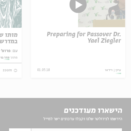
Preparing for Passover Dr.
מותו ש
Yael Ziegler
במדרש 
עם:
פרופ' אביגדור שנאן
מתוך:
סדר בו
עיון
וידאו
01.05.18
zoom
הישארו מעודכנים
הירשמו לניוזלטר שלנו וקבלו עדכונים ישר למייל