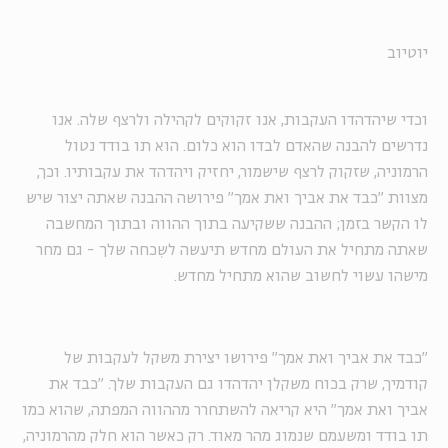
יוטיוב
וכדי שיהדהדו העקבות, אנו זקוקים לקהילה ולרצף שלה. אנו
נדרשים להבנה שהאדם לבדו הוא כלום. הוא תו בודד נטול
הרמוניה, שזקוק לרצף שישמור, יחזיק ויהדהד את עקבותיו. וכך,
מצוות "כבד את אביך ואת אמך" פירושה ההבנה שאתה יצור שיש
לו הקשר בזמן; ההבנה ששקיעה בתוך ההווה ובתוך המחשבה
שאתה מתחיל את העולם מחדש תיעשה לשִכחה שלך - גם מחר
מישהו עשוי לחשוב שהוא מתחיל מחדש.
"כבד את אביך ואת אמך" פירושו יצירת משקל לעקבות של
קודמיך, שרק בכוח משקלן יהדהדו גם העקבות שלך. "כבד את
אביך ואת אמך" היא קריאה להשתחרר מההווה המפתה, שהוא כמו
תו בודד ומשעמם שנמוג מהר מאוד. רק כאשר הוא חלק מהרמוניה,