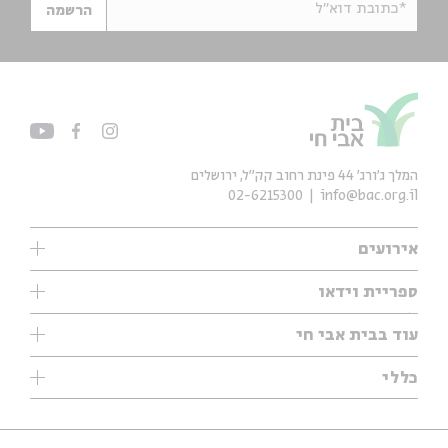
*כתובת דוא"ל
הרשמה
המלך ג'ורג' 44 פינת רחוב קק״ל, ירושלים
02-6215300
info@bac.org.il
אירועים
עיון
ספריית וידאו
אנגלית
ילדים
שיעורי בוקר
עוד בבית אבי חי
מוזיקה
מיוחדים
תערוכות
עיון
כללי
נוער
מיוחדים
מיוחדים
צרו קשר
ספרות ושירה
פודקאסטים מומלצים
ספרות ושירה
אודות
סדרות
כתבות