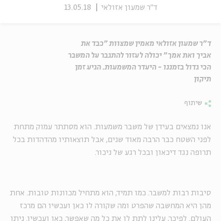
ד"ר שמעון אזולאי
13.05.18
ד"ר שמעון אזולאי מאמין שמצוות "כבד את
אביך ואת אמך" יכולה לעזור להתגבר על המשבר
הכי גדול בזמננו - היעדר המשמעות. הגיע זמן
תיקון
שיתוף
אנו נמצאים בעידן של משבר משמעות. הוא מסתתר עמוק מתחת
לפני השטח כבר הרבה מאוד שנים, אבל תוצאותיו מהדהדות בכל
תרופה נגד דיכאון ובכל רגע של ניכור.
סיבות רבות למשבר. כמו תמיד, הוא מתחיל מכוונות טובות. אחת
מהן היא המחשבה שהפרט ומה שקורה לו כאן ועכשיו הם מרכז
העולם. לפיכך, עלינו לתת לו את כל מה שאפשר, כאן ועכשיו. ניתן