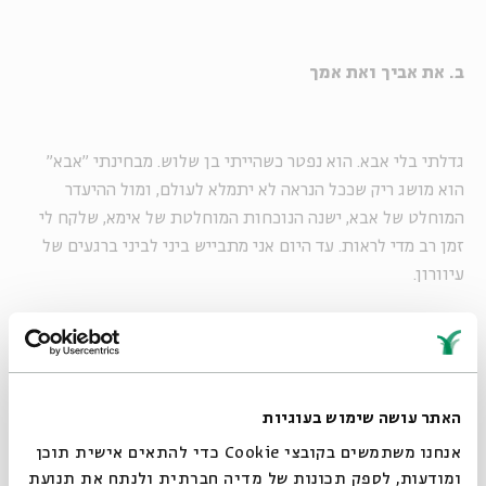
ב. את אביך ואת אמך
גדלתי בלי אבא. הוא נפטר כשהייתי בן שלוש. מבחינתי "אבא"
הוא מושג ריק שככל הנראה לא יתמלא לעולם, ומול ההיעדר
המוחלט של אבא, ישנה הנוכחות המוחלטת של אימא, שלקח לי
זמן רב מדי לראות. עד היום אני מתבייש ביני לביני ברגעים של
עיוורון.
ומה שאני מתבייש בהם יותר מכול הם הרגעים שבהם התביישתי.
התביישתי בה: התביישתי באישה עטופה במטפחת שאיננה
האתר עושה שימוש בעוגיות
יודעת קרוא וכתוב ודוברת שפה רצוצה שאין לה כתב; התביישתי
ברגעים שבהם רציתי שתיעלם ותיאלם מול ההדר של ארון
אנחנו משתמשים בקובצי Cookie כדי להתאים אישית תוכן
הספרים ומול זוהר המילים הכתובות; התביישתי כשהיא באה
ומודעות, לספק תכונות של מדיה חברתית ולנתח את תנועת