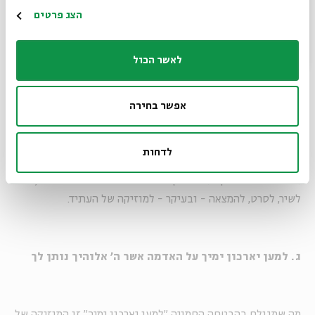
הרשמה
הצג פרטים
דור שלם של אימהות נשכח. דור שלם של אימהות עטופות
לאשר הכול
במטפחת הוא נטול משקל, כאילו לא היו כאן מעולם. המאזניים
שלנו היו קצת מקולקלים, ועכשיו מגיע זמן התיקון. מגיע זמן
אפשר בחירה
ההצדעה לדור שהמשקל העצום שלו היו ילדים שגדלו להיות
מבוגרים שקצת שכחו. הבנת הזעם של היום פירושה הבנת
הבושה שבשִכחת המשקל. כמו שכל אות בפילוסופיה שלי היא
לדחות
ניסיון נואש לצקת מילים למשקל הנסתר של אימא שלי, כך רבים
אחרים מנסים לצקת את משקל הוריהם והורי הוריהם לסיפור,
לשיר, לסרט, להמצאה - ובעיקר - למוזיקה של העתיד.
ג. למען יארכון ימיך על האדמה אשר ה' אלוהיך נותן לך
מה שמגולם בהבטחה הסמויה "למען יארכון ימיך" זו המוזיקה של