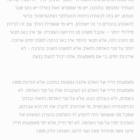
העתיד ומקומך בתוכה. יש מי שמפרש זאת כאילו יש כאן שכר
ועונש. יש בזה לכאורה ניחוח תועלתני ואינטרסנטי. כדאי
להשקיע בהורים כי זה ישתלם. ויש מי שאפילו הולך עם זה לכיוון
מילולי יותר – אקבל משהו מן הירושה הצפויה. אך אין כאן תנאי
מן הסוג הזה, אלא תנאי קיומי. אין כאן כוונה למנת ימים ארוכה
יותר על פני האדמה הזאת, אלא למשהו חשוב בהרבה - לא
אריכות ימים, כי אם משמעות. אתה יכול לגעת בנצח.
משמעות חייו של האדם איננה נמצאת בתוכו, אלא חורגת ממנו.
משמעות חייו של האדם הן העקבות שלו על פני האדמה. לא
בשמים, ולא בעולם הבא, אלא על פני האדמה הזאת ובתוך
ההיסטוריה האנושית. מי שהיטיב להבין את זה הוא אברהם,
שמכל מה שאפשר היה להציע לו הסתפק ברעיון הפשוט של
הארכת ימיו על פני האדמה. לא ימי חייו, אלא ימי משמעות חייו.
זרעו אשר מהדהד מאז ועד היום, ואנחנו חלק ממנו.