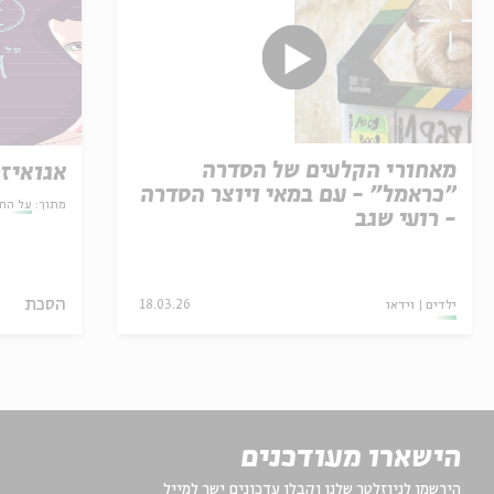
מאחורי הקלעים של הסדרה
אגואיזם
"כראמל" - עם במאי ויוצר הסדרה
מתוך:
על הח
- רועי שגב
הסכת
ילדים
וידאו
18.03.26
הישארו מעודכנים
הירשמו לניוזלטר שלנו וקבלו עדכונים ישר למייל