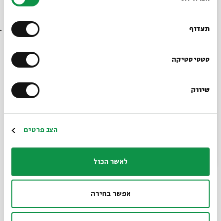
הסכמה
רוצים לדעת מה קורה
בבית אבי חי לפני כולם?
תעדוף
הרשמו לניוזלטר שלנו
סטטיסטיקה
שיווק
*כתובת דוא"ל
מכאן ניתן לפנות רק אל השמים. צילום: אלכס ליבק
בערב שהתקיים בבית אבי חי ניסינו שרי, בת זוגי הירושלמית,
הרשמה
הצג פרטים
ואני, התל אביבי-ירושלמי החדש, להסביר ולהבין איך העיר הזאת
משפיעה עלינו ואיך אנחנו יוצרים ומגלים את עצמנו כאן - היא
דרך סיפור האוכל ואני דרך הצילום. כדי להבין עד כמה הדברים
לאשר הכול
הדברים קשורים זה בזה כדאי לצטט את לורנס איש ערב ב"שבעת
עמודי החוכמה", המתאר את "הבושה של הניצחון" של כובשי
אפשר בחירה
ירושלים - לא היה ניצחון של ממש,