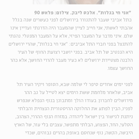
"אני חי בגלות". אלכס ליבק. צילום: פלאש 90
כתל אביבי שעבר להתגורר בירושלים לפני כעשרים שנה בגלל
אהבתי לאשתי, אני חייב לציין שהמעבר היה הדרגתי ועדיין אינו
שלם. איני מדבר על המעבר הפיזי, אלא על המעבר המנטלי. נהגתי
להתנצל בפני חברי התל אביבים: "אני חי בגלות", שהרי ירושלים
היא הנגטיב של תל אביב. בפני יושבי רצועת החוף של העיר
הלבנה מצטיירת ירושלים לא כעיר מעבר להררי החושך, אלא כהר
החושך עצמו.
לפני ימים אחדים סיפר לי שלמה שבא, הסופר ויקיר העיר תל
אביב, שלאחר מלחמת ששת הימים יצא לטייל על גב ההר
מירושלים לחברון. בעודו הולך ומתבונן בנוף הנפלא שנפרש
לפניו, הבין לפתע את החלוקה ההיסטורית הנצחית והבלתי
ניתנת לגישור בין ישראל ליהודה. במזרח הנוף ההררי, הצהוב,
הסלעי, החד, הפצוע, הבלתי מתפשר, עצבים בלי עור, של הארץ
היבשה, הקשה; נוף שנחסם באופק בהרים גבוהים, שכדי