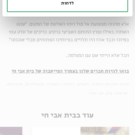
לדחות
אלא מחווה מצטנעת אל מול רוחו השלטת של המקום. "שקט
השתרר, כאילו נפרץ החותם השביעי ברקיע. כריכים של סלט עוף
במיונז וכבד אווז היו תלויים בפיותינו הפתוחים מבלי שננגסו".
חבל שלא הייתי שם עם המצלמה...
בואו להיות חברים שלנו בעמוד הפייסבוק של בית אבי חי
תגיות:
סינדרום ירושלים
ירושלים
ירושלמי
היסטוריה
אקטואליה 14
אלכס ליבק
תל אביבי
צלם
נוף
חברה
עוד בבית אבי חי