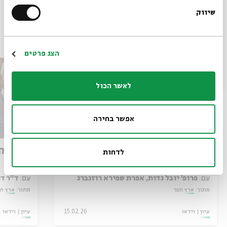
שיווק
*כתובת דוא"ל
פרקים נוספים בסדרה
הרשמה
הצג פרטים
לאשר הכול
אפשר בחירה
עזבת צרטה ומוצאם של הישראלים
עלייתה
לדחות
הקדומים
עם:
פרופ' יובל גדות, אפרת שפירא רוזנברג
עם:
ד"ר דו
מתוך:
ארץ חפר
מתוך:
ארץ ח
עיון
וידאו
15.02.26
עיון
וידאו