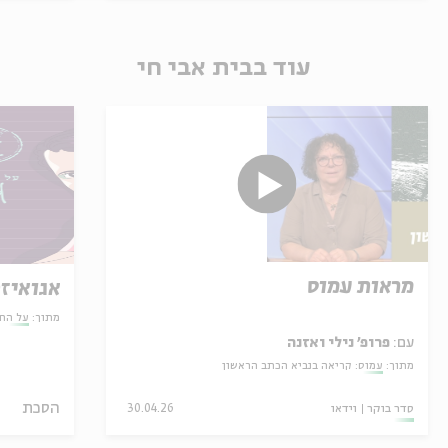
עוד בבית אבי חי
מראות עמוס
אגואיזם
מתוך:
על הח
עם:
פרופ' נילי ואזנה
מתוך:
עמוס: קריאה בנביא הכתב הראשון
הסכת
סדר בוקר
וידאו
30.04.26