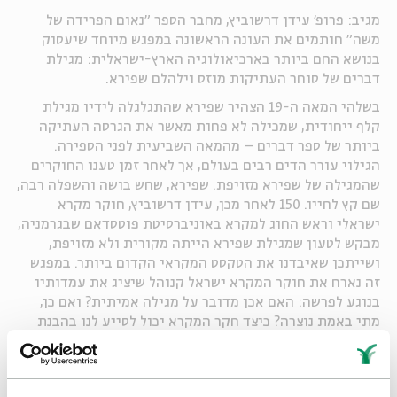
מגיב: פרופ' עידן דרשוביץ, מחבר הספר "נאום הפרידה של
משה" חותמים את העונה הראשונה במפגש מיוחד שיעסוק
בנושא החם ביותר בארכיאולוגיה הארץ-ישראלית: מגילת
דברים של סוחר העתיקות מוזס וילהלם שפירא.
בשלהי המאה ה-19 הצהיר שפירא שהתגלגלה לידיו מגילת
קלף ייחודית, שמכילה לא פחות מאשר את הגרסה העתיקה
ביותר של ספר דברים – מהמאה השביעית לפני הספירה.
הגילוי עורר הדים רבים בעולם, אך לאחר זמן טענו החוקרים
שהמגילה של שפירא מזויפת. שפירא, שחש בושה והשפלה רבה,
שם קץ לחייו. 150 לאחר מכן, עידן דרשוביץ, חוקר מקרא
ישראלי וראש החוג למקרא באוניברסיטת פוטסדאם שבגרמניה,
מבקש לטעון שמגילת שפירא הייתה מקורית ולא מזויפת,
ושייתכן שאיבדנו את הטקסט המקראי הקדום ביותר. במפגש
זה נארח את חוקר המקרא ישראל קנוהל שיציג את עמדותיו
בנוגע לפרשה: האם אכן מדובר על מגילה אמיתית? ואם כן,
מתי באמת נוצרה? כיצד חקר המקרא יכול לסייע לנו בהבנת
התגבשות התורה? ומה ההבדל בין היחס של הפרושים לסוגיה
זו ובין אנשי קומראן? לאחר השיחה יצטרף למפגש פרופ'
דרשוביץ ויגיב לדברים.