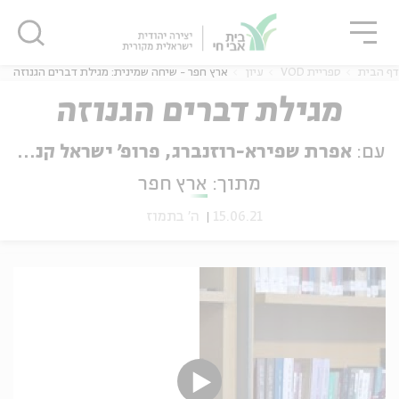
גור
סגור
סגור
דף הבית
ספריית VOD
עיון
ארץ חפר - שיחה שמינית: מגילת דברים הגנוזה
מגילת דברים הגנוזה
עם:
אפרת שפירא-רוזנברג, פרופ' ישראל קנוהל
ה
אנגלית
נוער
מתוך:
ארץ חפר
15.06.21
ה' בתמוז