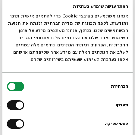
האתר עושה שימוש בעוגיות
אנחנו משתמשים בקובצי Cookie כדי להתאים אישית תוכן
מנחה:
אפרת שפירא-רוזנברג |
ייעוץ אקדמי:
ד"ר חגי משגב
ומודעות, לספק תכונות של מדיה חברתית ולנתח את תנועת
המשתמשים שלנו. בנוסף, אנחנו משתפים מידע על אופן
סגור
השימוש באתר שלנו עם השותפים שלנו מתחומי המדיה
החברתית, הפרסום וניתוח הנתונים. גורמים אלה עשויים
לשלב את הנתונים האלה עם מידע אחר שסיפקתם או שהם
אספו בעקבות השימוש שעשיתם בשירותים שלהם.
אורח: פרופ' ישראל קנוהל, ראש הקתדרה למקרא ע"ש יחזקאל
קויפמן באוניברסיטה העברית
בחירת
הכרחיות
הסכמה
רוצים לדעת מה קורה
ארץ חפר
בבית אבי חי לפני כולם?
תעדוף
שיתוף
הרשמו לניוזלטר שלנו
סטטיסטיקה
תגיות:
היסטוריה
ארכיאולוגיה
חקר המקרא