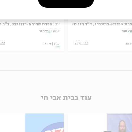
העתיקה
רת שפירא-רוזנברג, ד"ר חגי משגב
עם:
אפרת שפירא-רוזנברג, ד"ר פ
רץ חפר
מתוך:
ארץ חפר
ידאו
25.01.22
עיון
וידאו
1.22
עוד בבית אבי חי