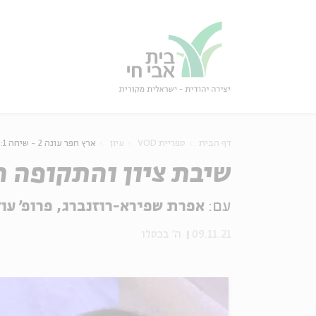
גור
סגור
דף הבית
ספריית VOD
עיון
ארץ חפר עונה 2 - שיחה 1: שיבת ציון והתקופה הפרסית
שיבת ציון והתקופה 
עם:
אפרת שפירא-רוזנברג, פרופ' עו
09.11.21
ה' בכסלו