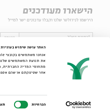
הישארו מעודכנים
הירשמו לניוזלטר שלנו וקבלו עדכונים ישר למייל
*כתובת דוא"ל
הרשמה
האתר עושה שימוש בעוגיות
את תנועת המשתמשים שלנו. 
מתחומי המדיה החברתית, הפ
אחר שסיפקתם או שהם אספו
© 2007-2026 | כל הזכויות שמורות לבית אבי חי
בחירת
הכרחיות
תעד
הסכמה