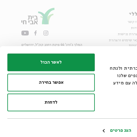
לי
ו קשר
דות
הרת נגישות
אי שימוש והצהרת
המלך ג'ורג' 44 פינת רחוב קק״ל, ירושלים
טיות
02-6215300
ות
info@bac.org.il
לאשר הכול
דיה חברתית ולנתח
פים שלנו
אפשר בחירה
ה עם מידע
לדחות
ו״ם
הצג פרטים