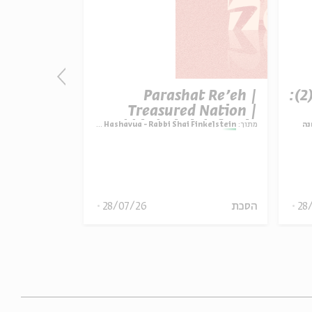
פרק 507 – אווה אילוז (2):
Parashat Re’eh |
t Re’eh |
ature vs.
Treasured Nation |
ctation |
Rabbi Shai Finkelstein
נה
מתוך:
Parashat Hashavua - Rabbi Shai Finkelstein
מתוך:
i Finkelstein
inkelstein
28
הסכת
28/07/26
הסכת