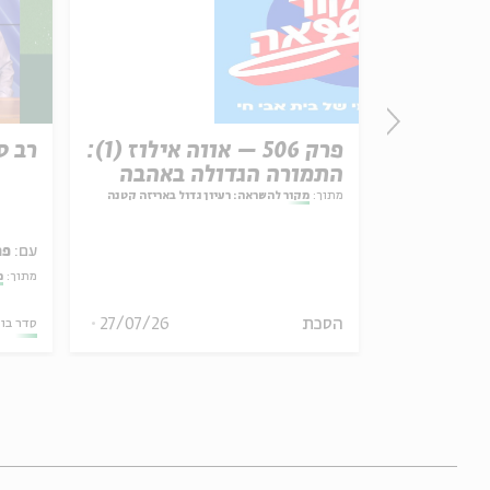
זון
פרק 506 – אווה אילוז (1):
רב ס
התמורה הגדולה באהבה
מתוך:
מקור להשראה: רעיון גדול באריזה קטנה
עם:
פר
אמר תיאולוגי־מדיני
מתוך:
מ
הסכת
27/07/26
06.08.26
סדר בו