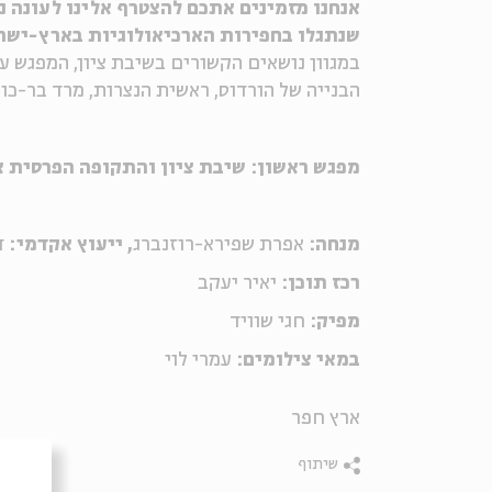
אנחנו מזמינים אתכם להצטרף אלינו לעונה
שנתגלו בחפירות הארכיאולוגיות בארץ-ישר
במגוון נושאים הקשורים בשיבת ציון, המפגש 
הבנייה של הורדוס, ראשית הנצרות, מרד בר-כו
מפגש ראשון: שיבת ציון והתקופה הפרסית או
מנחה:
אפרת שפירא-רוזנברג
, ייעוץ אקדמי:
ד
רכז תוכן:
יאיר יעקב
מפיק:
חגי שוויד
במאי צילומים:
עמרי לוי
ארץ חפר
שיתוף