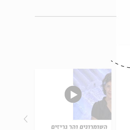
השומרונים והר גריזים
ימי הורדוס