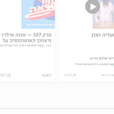
עדיה גאון
ניצחון האוטונומיה על
המחויבות
מתוך:
מקור להשראה: רעיון גדול באריזה קט
ופ' שלום צדיק
וסר ומצוות: הילכו שניהם יחדיו?
הסכת
/07/26
קר
וידאו
27.07.26