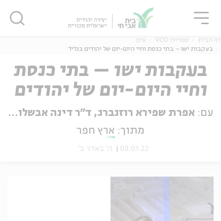
גור
סגור
סגור
דף הבית
ספריית VOD
עיון
בעקבות ישו – בתי כנסת וחיי היום-יום של יהודים בגליל
בעקבות ישו – בתי כנסת
וחיי היום-יום של יהודים
ה
אנגלית
נוער
בגליל
עם:
אפרת שפירא רוזנברג, ד"ר דינה אבשלום גורני
מתוך:
ארץ חפר
08.03.22
ה' באדר ב'