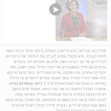
מגדל (או מגדלא) הוא היישוב העתיק ביותר מימי הבית השני
לחוף הכנרת. הוא מקפל בתוכו לא רק את הסיפור של היהודים
הגליליים של ימי הבית השני, אלא אף משרטט לנו ברמזים
עדינים את חייו המשוערים של יהודי גלילי אחד, ישוע, ושל
יהודייה אחרת, בת המקום, מרים המגדלית. כיצד נראו חייהם
וחיי שאר יהודי הגליל בזמן שעמד מקדש ירושלים על תילו?
בשיחה זו נארח את הארכיאולוגית ד"ר
דינה אבשלום גורני
,
שחפרה במגדל וחשפה בו שני בתי כנסת, שאחד מהם נחשב
לבית הכנסת העתיק ביותר שהתגלה בגליל. בשיחה ננסה
להבין כיצד נראה בית כנסת בן התקופה, מה הצורך בבית כנסת
בזמן שבו המקדש קיים, ובאיזו מידה יכולה הארכיאולוגיה
לשפוך אור על ראשית הנצרות?