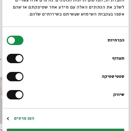
החברתית, הפרסום וניתוח הנתונים. גורמים אלה עשויים
ארץ חפר
לשלב את הנתונים האלה עם מידע אחר שסיפקתם או שהם
אספו בעקבות השימוש שעשיתם בשירותים שלהם.
שיתוף
בחירת
תגיות:
היסטוריה
ארכיאולוגיה
תנ"ך
ארץ ישראל
הכרחיות
הסכמה
רוצים לדעת מה קורה
בבית אבי חי לפני כולם?
תעדוף
פרקים נוספים בסדרה
הרשמו לניוזלטר שלנו
סטטיסטיקה
שיווק
*כתובת דוא"ל
הרשמה
הצג פרטים
עזבת צרטה ומוצאם של הישראלים