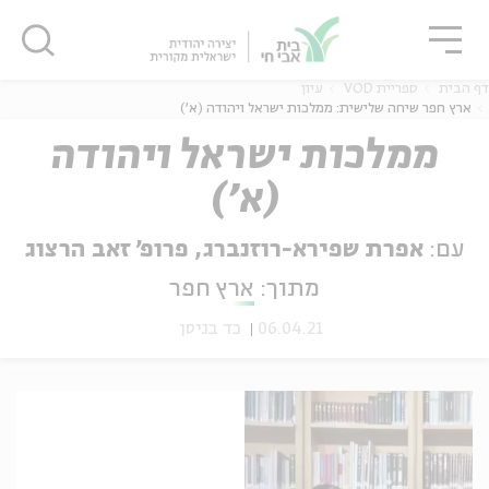
גור
סגור
סגור
דף הבית
ספריית VOD
עיון
ארץ חפר שיחה שלישית: ממלכות ישראל ויהודה (א')
ממלכות ישראל ויהודה
(א')
ה
אנגלית
נוער
עם:
אפרת שפירא-רוזנברג, פרופ' זאב הרצוג
מתוך:
ארץ חפר
06.04.21
כד בניסן