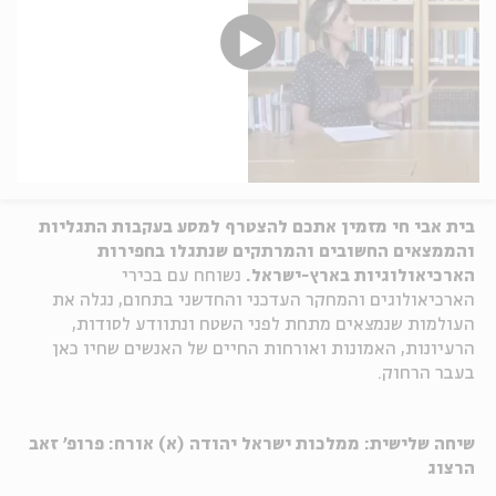
בית אבי חי מזמין אתכם להצטרף למסע בעקבות התגליות
והממצאים החשובים והמרתקים שנתגלו בחפירות
הארכיאולוגיות בארץ-ישראל.
נשוחח עם בכירי
הארכיאולוגים והמחקר העדכני והחדשני בתחום, נגלה את
העולמות שנמצאים מתחת לפני השטח ונתוודע לסודות,
הרעיונות, האמונות ואורחות החיים של האנשים שחיו כאן
בעבר הרחוק.
שיחה שלישית: ממלכות ישראל יהודה (א) אורח: פרופ' זאב
הרצוג