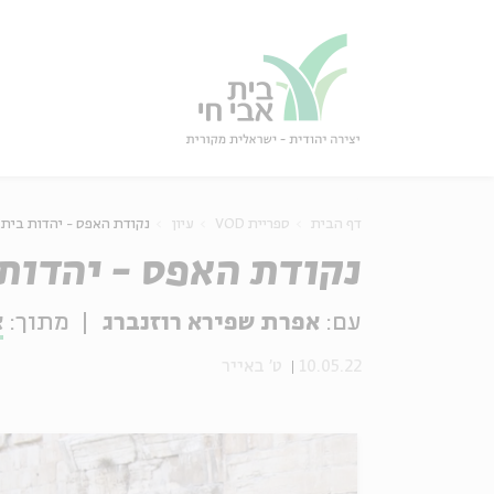
גור
סגור
דף הבית
ספריית VOD
עיון
נקודת האפס - יהדות בית 
נקודת האפס - יהדות 
עם:
אפרת שפירא רוזנברג
מתוך:
א
10.05.22
ט' באייר