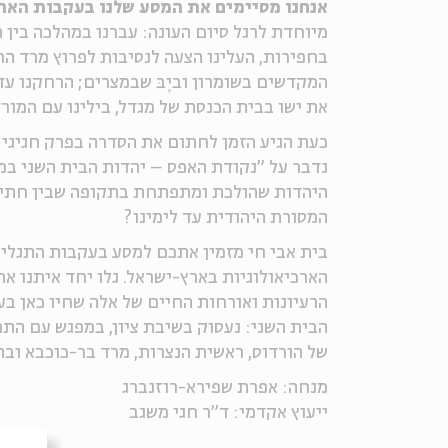
אנחנו מסיימים את המסע שלנו בעקבות הארכ
מיוחדת לרגל סיום העונה: עברנו במהלכה בין ת
בחפירות, העלינו הצעה לנסיבות לפרוץ מרד הח
המקדשים בשומרון וביֶבּ שבמצרים; הרחקנו עד
את ישו בבית הכנסת של מגדל, בילינו עם המור
כעת הגיע הזמן לחתום את הסדרה בפרק חגיגי בג
נדבר על "נקודת האפס – יהדות הבית השני במ
היהדות שהולכת ומתפתחת בתקופה שבין חתימ
המסורת היהודית עד לימינו?
בית אבי חי מזמין אתכם למסע בעקבות התגלי
הארכיאולוגיות בארץ-ישראל. גלו יחד איתנו 
הרעיונות ואורחות החיים של אלה שחיו כאן ב
הבית השני: נעסוק בשיבת ציון, במפגש עם הת
של הורדוס, ראשית הנצרות, מרד בר-כוכבא וב
מנחה: אפרת שפירא-רוזנברג
ייעוץ אקדמי: ד"ר חגי משגב