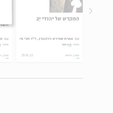
ה (א)
המקדש של יהודי יֵבּ
אל-י
העת
, פנינה שור
עם:
אפרת שפירא-רוזנברג, ד"ר חגי משגב
עם:
אפ
מתוך:
ארץ חפר
מתוך:
א
08.02.22
עיון
וידאו
25.01.22
עיון
ו