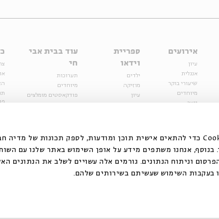
אירועים
ספריית
עוד בבית אבי
כל
וידאו
חי
עיון
צר
אנגלית
או
ילדים
תערוכות
שיעורי בוקר
הצ
מוזיקה
מיוחדים
מיוחדים
תנ
עיון
פודקאסטים מומלצים
פר
נוער
מיוחדים
כתבות
חנ
ספרות ושירה
ספרות ושירה
קצה הקרחון
סדרות
על הדרך
אירועי עבר
מפלגת המחשבות
אנחנו משתמשים בקובצי Cookie כדי להתאים אישית תוכן ומודעות, לספק תכונות של מ
אירועים
בנוסף, אנחנו משתפים מידע על אופן השימוש באתר שלנו עם השות
בירושלים
ילדים
רסום וניתוח הנתונים. גורמים אלה עשויים לשלב את הנתונים האל
מוזיקה
 בעקבות השימוש שעשיתם בשירותים שלהם.
הרצאות בזום
האתר פועל ברשיון אק