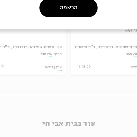
הרשמה
הודו: יהדות בבל
השומרונים והר גריזים
יקה
רת שפירא-רוזנברג, ד"ר פיטר זילברג
עם:
אפרת שפירא-רוזנברג, ד"ר י
רץ חפר
מתוך:
ארץ חפר
ידאו
11.01.22
עיון
וידאו
.21
עוד בבית אבי חי