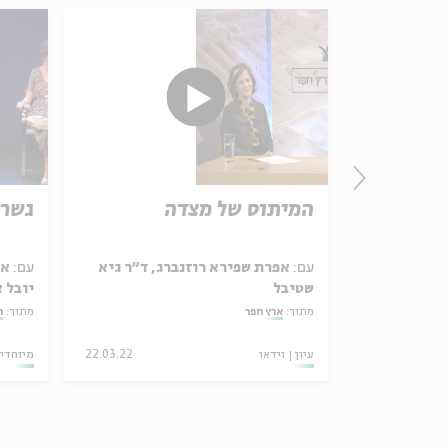
ם של
המיתוס של מצדה
גשר 
ים
פרת שפירא
עם:
אפרת שפירא רוזנברג, ד"ר גיא
עם:
אפ
שטיבל
יובל א
מתוך:
ארץ חפר
מתוך:
ה
15.02.26
עיון
וידאו
22.03.22
מיוחדי