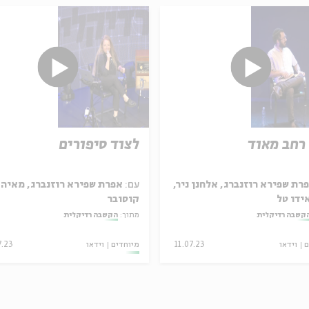
רחב מאוד
לצוד סיפורים
רת שפירא רוזנברג, אלחנן ניר,
עם:
אפרת שפירא רוזנברג, מאיה
ידו טל
קוסובר
קשבה רדיקלית
מתוך:
הקשבה רדיקלית
ם
וידאו
11.07.23
מיוחדים
וידאו
7.23