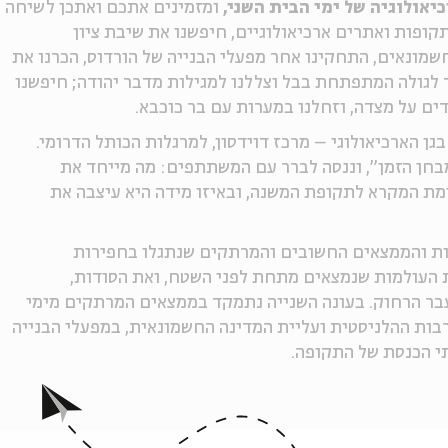
יאולוגיה של ימי הבית השני,
ומזמינים אתכם ואתכן לשיחה
קופות ואתרים ארכיאולוגיים, חיפשנו את שיבת ציון
שמונאים, התחקינו אחר מפעלי הבנייה של הורדוס, הכרנו את
 לגולה המתפתחת בבל וצללנו למגילות מדבר יהודה; חיפשנו
דים על מצדה, וזחלנו במערות עם בר כוכבא.
ן הארכיאולוגי – מרכז דוידסון, למרגלות הכותל הדרומי.
בחן הזמן", וננסה לברר עם המשתתפים: מה מייחד את
ת המקרא לתקופת המשנה, ובאיזו מידה היא עיצבה את
ות והממצאים החשובים והמרתקים שנתגלו בחפירות
את העולמות שנמצאים מתחת לפני השטח, ואת הסודות,
עבר הרחוק. בעונה השנייה נתמקד בממצאים המרתקים מימי
רבות ההלניסטית ועליית המדינה החשמונאית, במפעלי הבנייה
תי הכנסת של התקופה.