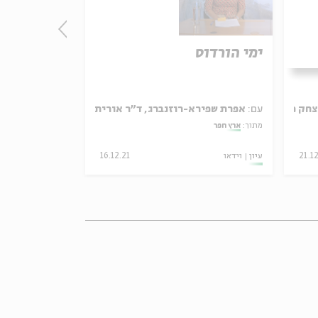
ימי הורדוס
התקופה הה
החשמונאי
צחק מגן
עם:
עם:
אפרת שפירא-רוזנברג, ד"ר אורית פלג-ברקת
אפרת שפירא
מתוך:
ארץ חפר
מתוך:
ארץ חפר
21.12
עיון
וידאו
16.12.21
עיון
וידאו