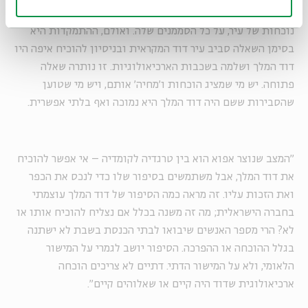
שנקרא חניון גבעתי. אין ספק שיש שם שרידים שמעידים על
נוכחות של עיר, על כל הסממנים שלה. ואולם, ההתמקדות היא
בסימן השאלה סביב עיר דוד המקראית ובניסיון להוכיח איפה היו
דוד המלך ושלמה בשכבות הארכיאולוגיות. זו נותרה שאלה
פתוחה. יש מי שמציג הוכחות ו׳מחיה׳ אותם, ויש מי שטוען
שהסבירות ששם היה דוד המלך היא נמוכה ואף בלתי אפשרית.
"המצב שנוצר אפוא הוא בין טרגדיה לקומדיה – אי אפשר להוכיח
את דוד המלך, אבל משתמשים בסיפור שלו כדי לנכס את הכפר
ואת הזכות עליו. זה מראה כמה הסיפור של דוד המלך עוצמתי
בחברה הישראלית; מה זה משנה בכלל אם נצליח להוכיח אותו או
לא? הרי מספר האנשים שיבואו לבתי הכנסת בשבת לא ישתנה
בגלל ההוכחה או ההפרכה. הסיפור יושב לגמרי על המישור
הלאומי, ולא על המישור הדתי. דתיים לא צריכים הוכחה
ארכיאולוגית שדוד היה קיים או שאלוהים קיים״.