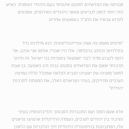
מכניסה את הפלאחים למקום אינטימי בעם היהודי ואומרת: האיש
הזה יותר דומה לנביאים מאשר היהודים האירופים, שמנסים
לקרוא עכשיו את התנ״ך באמצעים אחרים.
"מיוחס מאמץ פה שפה אוריינטליסטית. הוא מילדות גדל
בסילוואן וכותב בהקדמה: אלו היו שכניי, אותם אני אוהב, אני
רוצה לקבוע מדור לבני ישמעאל בספרות בני ישראל. זה תיווך
תרבותי ששם את הפלאחים במקום גבוה ורב השפעה. בן שבת
למשל משווה את ישעיהו הנביא לפלאח שמקלל קללה נמרצת.
הערבים מחזיקים, בעיני הפרשנים האלה, את המפתח לתרבות
יהודית״.
אלא שעם הזמן ועם התגברות הסכסוך והדיכוטומיה בעיני
הציבור בין יהודים לערבים, העמדה הרדיקלית שהציעו פרשנים
אלו, המתבוננת בהיסטוריה היהודית דרך ההיכרות עם הלשון