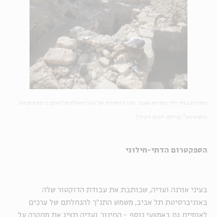
חפירות בעיר דוד בחודש שעבר. מהי האחריות של הארכיאולוגים לאופן בו מציגים את
ממצאיהם? (צילום: יונתן זינדל)
הספקטרום הדתי-חילוני
בעיני אורנה ועדיה, שכותבת את עבודת הדוקטור שלה
באוניברסיטת תל אביב, משמש התנ״ך להנחלתם של ערכים
לאומיים גם באמצעי נוסף - החינוך. ועדיה תציג את מחקרה על