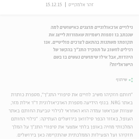
זהר אלמקייס
15.12.15
גילויים ארכאולוגיים מוצגים כאישושים למה
שנכתב בו ומפות רשמיות שאמורות לייצג את
תקופתו משתנות בהתאם לצרכים פוליטיים. אנו
רגילים לחשוב על תפקיד התנ"ך בהקשר של
היהדות, אבל אילו שימושים נעשים בו בשם
הישראליות?
שיתוף
"חותם חזקיהו משיב לחיים את סיפורי התנ"ך", מספרת כותרת
באתר
NRG
. בגוף הידיעה מספרת הארכיאולוגית ד״ר אילת מזר,
שצוות שבראשו עמדה הוא האחראי לגילוי טביעת החותם באתר
העופל, באזור הכפר סילוואן בירושלים העתיקה: "גילוי החותם
המלכותי מחיה באופן בלתי אמצעי את סיפורי התנ"ך על המלך
חזקיהו ועל הפעילות הממלכתית שהתקיימה כאן בירושלים.