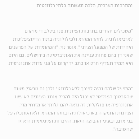
והתרבות הערבית, הלכה ונעשתה בלתי רלוונטית.
״משכילים יהודים בתרבות הציונית פנו בשלב די מוקדם
לארכיאולוגיה, לחקר המקרא ולפילולוגיה בתור הדיסציפלינות
היחידות של המפעל הציוני", אומר נוי, "והמקומיות של הפרשנים
שאני דן בהם פחות עניינה את האוניברסיטה בירושלים. גם היום
היא תמיד תעדיף חרס או כתב יד קדום על פני עדות אתנוגרפית.
"המפעל שלהם נהיה לפיכך ללא רלוונטי ולכן גם טראגי, משום
שהסכסוך הפוליטי לא יכול היה להכיל אותו. הציונים לא עשו
אתנוגרפיה או פולקלור; זה נראה להם גלותי או מזרחי מדי.
הציונות התמקדה בארכיאולוגיה ובחקר המקרא, ולא הסתכלה על
בני אדם, ובעיני הקבוצה הזאת, ההיכרות האינטימית היא זו
שחשובה״.