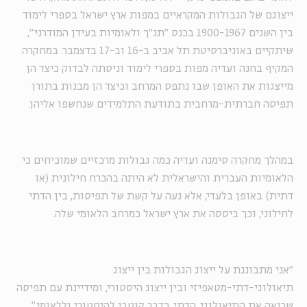
ייצוגם של הגבולות המקראיים במפות ארץ ישראל בספרי לימוד
בין השנים 1900-1967 בכנס ״תנ״ך ולאומיות בעידן המודרני״,
שיתקיים באוניברסיטת תל אביב ב-16 וב-17 בדצמבר. במחקרה
המקיף בחנה ועדיה מפות בספרי לימוד וניסתה לבדוק כיצד הן
מייצגות את האופן שבו נתפס המרחב וכיצד הן מבנות בתורן
תפיסה חברתית-מרחבית בתודעת התלמידים שנחשפו אליהן.
במהלך מחקרה סימנה ועדיה כמה גבולות מרכזיים שמוכיחים כי
הלאומיות העברית והישראלית לא היתה בהכרח חילונית (או
דתית) באופן בלעדי, אלא נעה על קשת של תפיסות, בין הדתי
לחילוני, וכך ביססה את ארץ ישראל כמרחב הלאומי שלה.
״אני מתבוננת על ייצוג הגבולות בין ייצוג
תיאולוגי-דתי-מטאפיזי ובין ייצוג היסטורי, ומידיינת עם תפיסה
שרואה את התיאולוגי, הדתי, כדבר קוטבי להיסטורי וללאומי״,