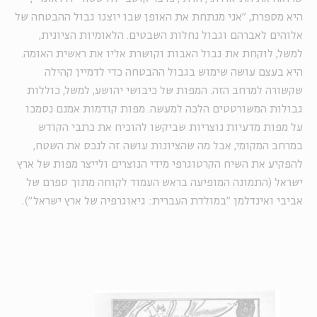
היא מספרת, ״אני מנתחת את האופן שבו יוצגו גבול ההבטחה של
אלוהים לאברהם וגבול נחלות השבטים. הלאומיות הציונית,
למשל, לוקחת את גבול האבות וקושרת אליו את ראשית האומה.
היא בעצם עושה שימוש בגבול ההבטחה כדי לדמיין קהילה
שקשורה למרחב הזה. המפות של כיבושי יהושע, למשל, כוללות
גבולות המשורטטים הלכה למעשה. מפות קודמות אמנם נסמכו
על מפות מדעיות נוצריות שביקשו להוכיח את כתבי הקודש
במרחב המקומי, אבל מה שהציונות עושה זה לנכס את השטח,
להפקיע את השיח הקרטוגרפי מידי הנוצרים ולייצר מפות של ארץ
ישראל (התמונה המופיעה בראש העמוד לקוחה מתוך ספרם של
אביבי ואינדלמן "במולדת העברית: גיאוגרפיה של ארץ ישראל").