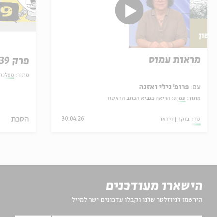
מראות עמוס
פרק 39 - מסוכסכים: מיהו עם?
מתוך:
מפלגת
עם:
פרופ' נילי ואזנה
מתוך:
עמוס: קריאה בנביא הכתב הראשון
הסכת
סדר בוקר
וידאו
30.04.26
הישארו מעודכנים
הירשמו לניוזלטר שלנו וקבלו עדכונים ישר למייל