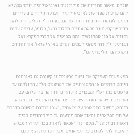
שלהם, מאשר מתודות של פילולוגיה וארכיאולוגיה. יותר מכך, יש
להם עוינות מפורשת לארכיאולוגיה, העוסקת לדידם בשרידים
מתים, לעומת התרבות החיה שלהם. בעיתון 'ירושלים' היה להם
מדור שנקרא 'טוב מראה עיניים מהלוך נפש', כלומר, עדיפה עדות
וחוויה על פני ספקולציה, והם מביטים על דברי המקרא ועל
רבותינו ז״ל דרך מנהגי העמים הגרים בארץ ישראל, אורחותיהם,
נימוסיהם והליכותיהם״.
המשמעות העמוקה של גישה פרשנית זו קשורה גם לאורחות
חייהם הדתיים או המסורתיים של הפרשנים הללו, החולקים על
פרשנים כמו רש״י ומבכרים את ההיכרות הקרובה שלהם עם
הערבים בישראל ואת ההשוואה עם החיים המתוארים במקרא.
מיוחס, למשל, כתב ספר על פלאחים, ״שבו כותרת המשנה מדברת
על חיי הפלאחים והאור שהם זורעים על חיי היהודים בבית
ראשון ובית שני״, מספר נוי, ״אפשר לראות בכך תירוץ המבקש
להסביר למה לכתוב על הפלאחים, אבל הכותרת הזאת גם