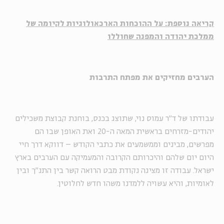
קריאה נוספת: על ההוכחות הארכאולוגיות לקיומה של
ממלכת יהודה והמפנה שחוללו
הערבים מחזיקים את מפתח התרבות
עבודתו של ד״ר עמוס נוי, שתוצג בכנס, בוחנת קבוצת משכילים
יהודים-מזרחים בראשית המאה ה-20 ואת האופן שבו הם
מפרשים, מבינים וממשמעים את כתבי הקודש – דווקא דרך חיי
היום יום שלהם והיכרותם הקרובה והמעמיקה עם הערבים בארץ
ישראל. עבודה זו מציגה נקודת מבט הרואה קשר בין התנ״ך ובין
לאומיות, והיא עשויה ללמדנו משהו חדש לחלוטין.