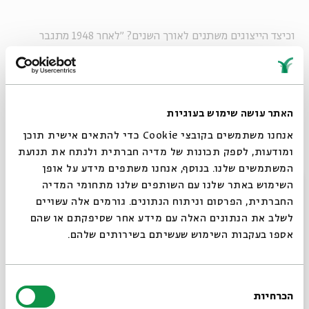
וכיצד הייצוגים משתנים לאורך השנים? ״לאחר 1948 מתגבר
השימוש במפות של כיבושי יהושע. ניתן להבין זאת מתוך הצורך
לתת לגיטימציה לגבולות שנוצרו במהלכים צבאיים ולרצון
המיליטנטי בחברה הישראלית לגדל דור של אנשים שיכולים
להילחם. המפות הללו מציגות את הגבול כבר-שינוי״.
האתר עושה שימוש בעוגיות
אנחנו משתמשים בקובצי Cookie כדי להתאים אישית תוכן
ומודעות, לספק תכונות של מדיה חברתית ולנתח את תנועת
עניין הולך וגובר בתנ"ך
המשתמשים שלנו. בנוסף, אנחנו משתפים מידע על אופן
סגור
השימוש באתר שלנו עם השותפים שלנו מתחומי המדיה
החברתית, הפרסום וניתוח הנתונים. גורמים אלה עשויים
לשלב את הנתונים האלה עם מידע אחר שסיפקתם או שהם
״אני חושב שזה לא מקרי שלפני כל חג וכל אירוע יהודי כזה או
אספו בעקבות השימוש שעשיתם בשירותים שלהם.
אחר שומעים פתאום על גילויים שקשורים לאותו חג – קברי
המכבים לפני חנוכה וכדומה", אומר יונתן מזרחי ביחס לעיתוי
שבו נחגגים גילויים כאלה ואחרים, "ללא ספק, יש עניין גובר
בחירת
כשזה מגיע לתנ"ך. המציאה של ממצא מקראי נחשבת מיוחדת
הכרחיות
הסכמה