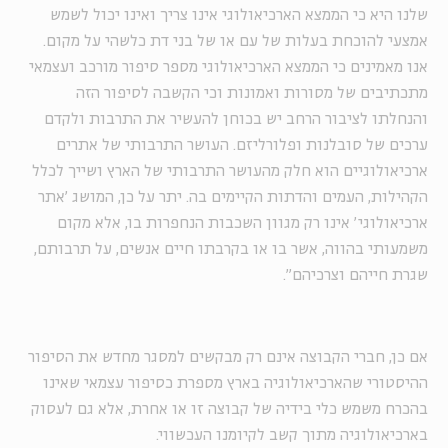
שלנו היא ‫כי הממצא הארכיאולוגי אינו צריך ואינו יכול לשמש
אמצעי להוכחת בעלות של ‫עם או של בני דת כלשהי על מקום.
אנו מאמינים כי הממצא הארכיאולוגי מספר ‫סיפור מורכב ועצמאי
מתכתיבים של מסורות ואמונות וכי הקשבה לסיפור הזה
‫והנחלתו לציבור הרחב יש בכוחן להעשיר את התרבות ולקדם
ערכים של סובלנות ‫ופלורליזם. העושר התרבותי של אתרים
ארכיאולוגיים הוא חלק מהעושר התרבותי ‫של הארץ ושייך לכלל
הקהילות, העמים והדתות הקיימים בה. יתר על כן, המושג ׳אתר
ארכיאולוגי׳ אינו רק מגוון השכבות הנחפרות בו, אלא מקום
משמעותי ‫בהווה, אשר בו או בקרבתו חיים אנשים, על תרבותם,
שגרת חייהם וצרכיהם״.
אם כן, חברי הקבוצה אינם רק מבקשים למסגר מחדש את הסיפור
ההיסטורי שהארכיאולוגיה בארץ מספרת כסיפור עצמאי שאינו
בהכרח משמש כלי בידיה של קבוצה זו או אחרת, אלא גם לעסוק
בארכיאולוגיה מתוך קשב לקיומנו העכשווי.