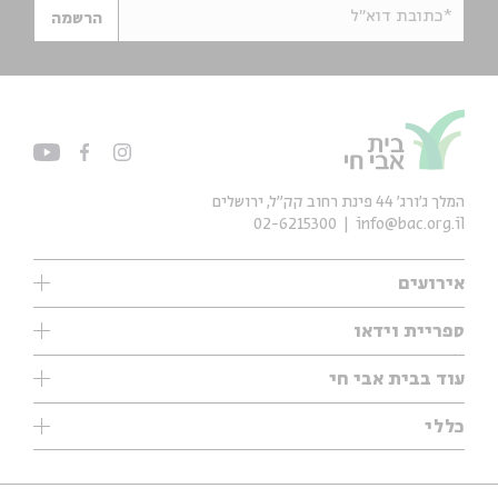
*כתובת דוא"ל
הרשמה
המלך ג'ורג' 44 פינת רחוב קק״ל, ירושלים
02-6215300
info@bac.org.il
אירועים
עיון
ספריית וידאו
אנגלית
ילדים
שיעורי בוקר
עוד בבית אבי חי
מוזיקה
מיוחדים
תערוכות
עיון
כללי
נוער
מיוחדים
מיוחדים
צרו קשר
ספרות ושירה
פודקאסטים מומלצים
ספרות ושירה
אודות
סדרות
כתבות