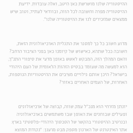
ההיסטוריה שלנו מושרשת כאן היטב, ואלה עובדות. ידיעת
ההיסטוריה מפרה וחשובה לכל הווה, ובוודאי לעתיד, וטוב שיש
ממצאים שמזכירים לנו את ההיסטוריה שלנו".
מדוע חשוב כל כך למסגר את התגלית הארכיאולוגית הזאת,
חשובה ככל שתהא, כאישוש של קיומנו כאן בפני הציבור הרחב?
והאם המהלך הזה, המבקש לאשש באופן מדעי את סיפורי התנ״ך,
הוא למעשה מה שעומד בבסיס הזהות הלאומית של העם היהודי
בישראל? היכן אותם גילויים מציבים את ההיסטוריות הנוספות,
האחרות, של העמים האחרים באזור?
יונתן מזרחי הוא מנכ״ל עמק שווה, קבוצה של ארכיאולוגים
ופעילים שבוחנים את האופן שבו משתמשים בארכיאולוגיה
ובנרטיב ההיסטורי בהקשר של הסכסוך היהודי-פלסטיני בארץ.
אתר האינטרנט של הארגון מספק מבט מרענן: ״נקודת המוצא