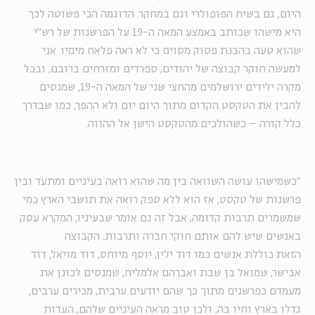
היום, גם בשיח הפופולרי וגם במחקר. הדוגמה הכי פשוטה לכך
היא מישהו שכותב באמצע המאה ה-19 על הפרשנות של רש״י
שהוא טעה בהבנת פסוק מסוים כי לא ראה פלאח מימיו. אני
למעשה חוקר קבוצה של יהודים, ספרדים ומזרחים ברובם, ובכל
מקרה ילידים ירושלמים מהחצי שני של המאה ה-19, שמנסים
להבין את הטקסט הקדום מתוך היום יום ולא ההפך, כמו שבדרך
כלל קורה – כשהולכים מהטקסט הישן אל ההווה.
"כשמישהו עושה השוואה בין מה שהוא רואה בעיניים ומתעד ובין
פרשנות של טקסט, אז הוא ללא ספק רואה את תושבי הארץ כמי
שמשמרים תרבות קדומה, אבל זה גם אומר שבעיניו, המקרא עסק
באנשים שיש להם אותם חוקי חברה ותרבות. הקבוצה
הזאת כוללת אנשים כמו דוד ילין, יוסף מיוחס, דוד מויאל, דוד
אבישר, שמואל בן שבת ואברהם אלמליח, שמנסים לכונן את
מעמדם כפרשנים מתוך כך שהם יודעים ערבית, מכירים ערבים,
גדלו בארץ וחיו בה, ולכן טוב מראה העיניים שלהם, העדות