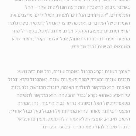
בשלבי גיבוש ההשכלה והתודעה הפוליטית שלו – קהל
התלמידים. ״הטקסטים הנלווים למפות, המילוליים, מייצגים את
העמדות של המחברים ואת מה שרצו להנחיל לתלמיד. כשהתלמיד
קורא ומתבונן במפה, הטקסט מנתב אותו. למשל, בספרי לימוד
מופיעה מפת 'גבולות ההבטחה', אבל זה פרדוקסלי, מאחר שלא
משורטט בה שום גבול של ממש.
לאורך השנים נקרא הגבול בשמות שונים, וכל שם כזה נושא
תכנים שונים ומעניק למפה משמעות שונה. כשהגבול נקרא 'גבול
האבות' הוא מתקשר להולדת האומה, לזכות המורשת ולבעלות
על הארץ. כשהוא נקרא 'גבול ההבטחה' הוא מתקשר לתפיסה
מטאפיזית של האל. וכשהוא נקרא 'גבול הייעוד', זהו המקרה
המעניין ביותר, מאחר שהוא מתייחס אל הגבול כאל גבול אחרית
הימים שיבוא, אופציה שלא אמורה להתממש, מעין פוטנציאל
לגבול שיכול להוות אמת מידה קבועה ונצחית״.