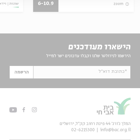
6-10.9
שונות
וידא
zoom
הישארו מעודכנים
הירשמו לניוזלטר שלנו וקבלו עדכונים ישר למייל
*כתובת דוא"ל
הרשמה
המלך ג'ורג' 44 פינת רחוב קק״ל, ירושלים
02-6215300
info@bac.org.il