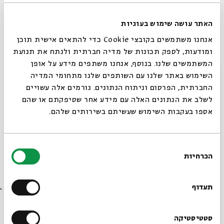
שיחה בהשתתפות:
הרב עו"ד
גלעד קריב,
מנכ"ל התנועה ליהדות מתקדמת
האתר עושה שימוש בעוגיות
בישראל
הסופרת
עירית לינור
אנחנו משתמשים בקובצי Cookie כדי להתאים אישית תוכן
ומודעות, לספק תכונות של מדיה חברתית ולנתח את תנועת
הסופר
אסף ענברי,
מחבר הספר "הביתה"
המשתמשים שלנו. בנוסף, אנחנו משתפים מידע על אופן
דברי פתיחה:
סגור
השימוש באתר שלנו עם השותפים שלנו מתחומי המדיה
פרופ'
תמר הרמן
, מנהלת אקדמית של מרכז גוטמן לסקרים,
החברתית, הפרסום וניתוח הנתונים. גורמים אלה עשויים
המכון הישראלי לדמוקרטיה
לשלב את הנתונים האלה עם מידע אחר שסיפקתם או שהם
איילה קיסר שוגרמן
, מנתחת הנתונים וכותבת הדו"ח
אספו בעקבות השימוש שעשיתם בשירותים שלהם.
אמן אורח:
ארז לב ארי
הכניסה ללא תשלום, על בסיס מקום פנוי, חלוקת כרטיסים החל
בחירת
הכרחיות
מהשעה 19:00
הסכמה
רוצים לדעת מה קורה
בבית אבי חי לפני כולם?
תעדוף
שיתוף
הוספה ליומן
הרשמה לאירועים דומים
הרשמו לניוזלטר שלנו
סטטיסטיקה