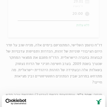
29.01
ה' בשבט
ה
אנגלית
מיוחדי
20:00
ללא עלות
דו"ח גוטמן השלישי, המתפרסם בימים אלה, מניח שוב על סדר
היום הציבורי סוגיות של זהות, הגדרות ותפיסות עדכניות של
קבוצות בחברה הישראלית. הדו"ח מסכם את ממצאי המחקר
שנערך בשנת 2009. בערב חשיפה חגיגי של הדוח נעסוק
בשאלות אלה ובעתידה של הזהות היהודית-ישראלית. מה
מתרחש במרחב שבין הנתונים הסטטיסטיים ובין מציאות
חיינו?
מנחה:
שרה ב"ק
, עיתונאית ברשת (ערוץ 2) ומגישת ערב חדש
בטלוויזיה החינוכית