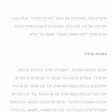
מדברים אלה, הפותחים את הספר "אורות התורה", עולה בעוז
תפיסתו של הרב קוק בדבר האפשרות לראות ביצירת האדם
הבאה מתוך "רוח ונשמת האומה" מעשה של קודש.
אמנות וגילוי
ומכאן לתחום האמנות: "הספרות, הציור והחיטוב (כלומר,
הפיסול) עומדים להוציא אל הפועל כל המושגים הרוחניים
המוטבעים בעומק הנפש האנושית, וכל זמן שחסר גם שרטוט
אחד הגנוז בעומק הנפש שלא יצא אל הפועל, עוד יש חובה על
עבודת האמנות להוציאו". קריאה מדוקדקת בטקסט זה חושפת
טענה רדיקלית החבויה בו: הרב קוק משווה, למעשה, בין גילוי