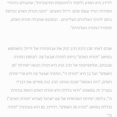
לדידו, היא המדע ולימוד ה"חוכמות החיצוניות", שהעולם היהודי
המודרני הדיר עצמו מהם. וייזל הטעים: "והנה תורת האדם קודמת
בזמן לחוקי האלוהים העליונים... ובמקום שתכלה תורת האדם,
תתחיל התורה האלוהית".
שנים לאחר מכן ניכס הרב קוק את אבחנותיו של וייזל, והשתמש
במושג "תורת האדם" ביחס לתורה שבעל פה. לעומת התורה
שבכתב, שלתפיסתו של הרב קוק היא תורה הבאה ישירות "מן
השמים" ועל כן היא "תורת ה'", התורה שבעל פה היא פרי יצירת
האדם, "רוח האומה" מבנה אותה. הרב קוק מסיים את דבריו
בעניין זה במשפט "ודאי כלולה היא תורת האדם הזאת בתורת
ה'", כלומר, יצירתו האנושית של עם ישראל (שהיא "תורת האדם")
נכללת במושג "תורה מן השמים", דהיינו, גם היא בעקיפין "תורה
ה'".