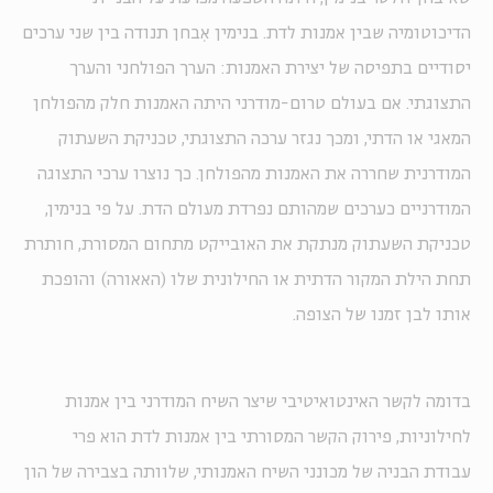
הדיכוטומיה שבין אמנות לדת. בנימין אִבחן תנודה בין שני ערכים
יסודיים בתפיסה של יצירת האמנות: הערך הפולחני והערך
התצוגתי. אם בעולם טרום-מודרני היתה האמנות חלק מהפולחן
המאגי או הדתי, ומכך נגזר ערכה התצוגתי, טכניקת השעתוק
המודרנית שחררה את האמנות מהפולחן. כך נוצרו ערכי התצוגה
המודרניים כערכים שמהותם נפרדת מעולם הדת. על פי בנימין,
טכניקת השעתוק מנתקת את האובייקט מתחום המסורת, חותרת
תחת הילת המקור הדתית או החילונית שלו (האאורה) והופכת
אותו לבן זמנו של הצופה.
בדומה לקשר האינטואיטיבי שיצר השיח המודרני בין אמנות
לחילוניות, פירוק הקשר המסורתי בין אמנות לדת הוא פרי
עבודת הבניה של מכונני השיח האמנותי, שלוותה בצבירה של הון