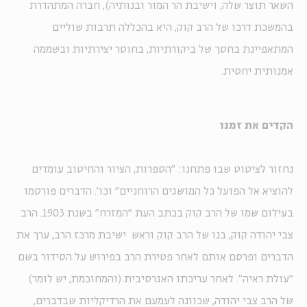
השאר תוצר שלה, וישיבת הר המור ובנותיה), חברה המתהדרת
בהמשכת דרכו של הרב קוק, היא בהכללה תרבות שוליים
המתאפיינת בחסך של ביקורתיות, בחוסר יצירתיות ובשממה
אמנותית יחסית.
הקדים את זמנו
נחזור לציטוט שבו פתחנו: "הספרות, הציור והחיטוב עומדים
להוציא אל הפועל כל המושגים הרוחניים" וכו'. הדברים פורסמו
בעילום שמו של הרב קוק בכתב העת "המזרח" בשנת 1903. הרב
צבי יהודה קוק, בנו של הרב קוק וראש ישיבת מרכז הרב, ערך את
הדברים ופרסם אותם לאחר פטירת הרב בפירוש על הסידור בשם
"עולת ראיה". לאחר עריכתו האגרסיבית (והמחוכמת, יש לומר)
של הרב צבי יהודה, שכוונה לעמעם את הרדיקליות שבדברים,