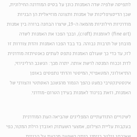
לתפיסה שלפיה שדה האמנות כונן על בסיס המודרנה החילונית,
שכן הדיסציפלינות של אמנות ותצוגה מוזיאלית הן הבניות
מודרניות חילוניות מהמאה ה-19, שיצרו הבחנה ברורה בין אמנות
(fine art) לאוּמנות (craft), ובכך הפכו את האמנות לשדה
מובחן של תרבות גבוהה. בד בבד הפכו האמנות והדת צוררות זו
לזו, עד כדי כך שעולם האמנות נתפס לעתים כאנטיתזה מודרנית
לדת וככוח המנסה לרשת אותה. יתרה מכך: הנשגב הרליגיוזי,
התיאולוגי, המטאפיזי, המיסטי והדתי נתפסים באופן
אינסטינקטיבי כמעט כהפך הגמור מהנשגב האסתטי והצורני של
האמנות, וזאת בניגוד לאמנות בעידן הטרום-מודרני.
לשינויים התודעתיים המפליגים שהביאה העת המודרנית
בעקבות עליית הצילום, אמצעי השעתוק ואובדן הילת המקור, כפי
שאיבחן וולטר בנימין, היתה השפעה מכרעת על הבניית