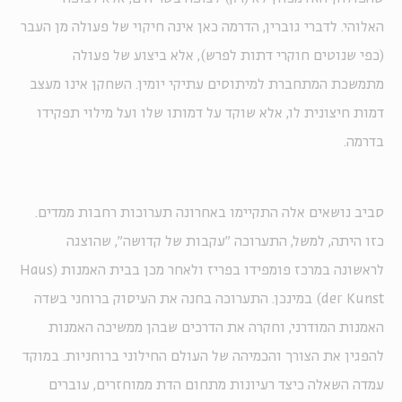
האלוהי. לדברי גוברין, הדרמה כאן אינה חיקוי של פעולה מן העבר
(כפי שנוטים חוקרי דתות לפרש), אלא ביצוע של פעולה
מתמשכת המתחברת למיתוסים עתיקי יומין. השחקן אינו מעצב
דמות חיצונית לו, אלא שוקד על דמותו שלו ועל מילוי תפקידו
בדרמה.
סביב נושאים אלה התקיימו באחרונה תערוכות רחבות ממדים.
כזו היתה, למשל, התערוכה "עקבות של קדושה", שהוצגה
לראשונה במרכז פומפידו בפריז ולאחר מכן בבית האמנות (Haus
der Kunst) במינכן. התערוכה בחנה את העיסוק ברוחני בשדה
האמנות המודרני, וחקרה את הדרכים שבהן ממשיכה האמנות
להפגין את הצורך והכמיהה של העולם החילוני ברוחניות. במוקד
עמדה השאלה כיצד רעיונות מתחום הדת ממוחזרים, עוברים