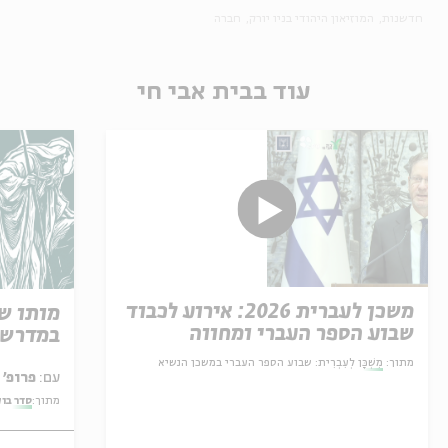
חדשנות
המוזיאון היהודי בניו יורק
חברה
עוד בבית אבי חי
משכן לעברית 2026: אירוע לכבוד
מותו ש
שבוע הספר העברי ומחווה
במדרש 
למשורר שאול טשרניחובסקי
מתוך:
מִשְׁכָּן לְעִבְרִית: שבוע הספר העברי במשכן הנשיא
עם:
פרופ' אביגדור שנאן
מתוך:
סדר בו