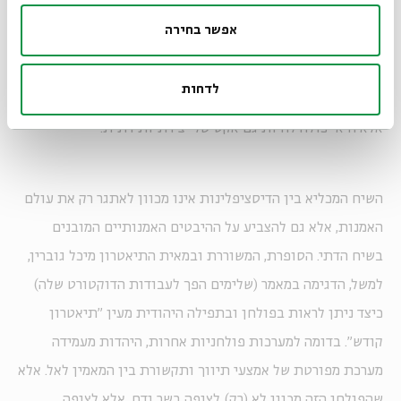
שהתקיימה בכנס "The Cultural Turn 3: Profane and Scred"
אפשר בחירה
באוניברסיטת קליפורניה בשנת 2001, ציינו חוקרי האמנות ריצ'רד
הכט (Hecht) ולינדה אקסטרום (Ekstrom) בצדק שאמנות
לדחות
עכשווית אינה חייבת לעסוק בהכרח ביצירת תרבות חילונית,
אלא היא יכולה להיות גם אקט של יצירתיות דתית.
השיח המכליא בין הדיסציפלינות אינו מכוון לאתגר רק את עולם
האמנות, אלא גם להצביע על ההיבטים האמנותיים המובנים
בשיח הדתי. הסופרת, המשוררת ובמאית התיאטרון מיכל גוברין,
למשל, הדגימה במאמר (שלימים הפך לעבודות הדוקטורט שלה)
כיצד ניתן לראות בפולחן ובתפילה היהודית מעין "תיאטרון
קודש". בדומה למערכות פולחניות אחרות, היהדות מעמידה
מערכת מפורטת של אמצעי תיווך ותקשורת בין המאמין לאל. אלא
שהפולחן הזה מכוון לא (רק) לצופה בשר ודם, אלא לצופה