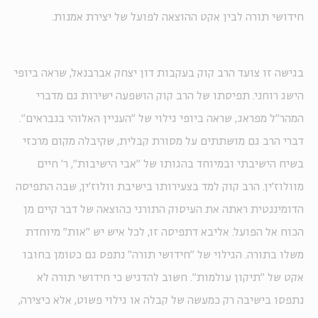
חידושי תורה לבין אקט ההוצאה לפועל של יצירת אמנות.
בגישה זו צועד הרב קוק בעקבות דון יצחק אברבנאל, שראה ביופי
הישג רוחני. תפיסתו של הרב קוק הושפעה ישירות גם מדברי
המהר"ל מפראג, שראה ביופי גילוי של "העניין האלוהי בנבראים".
דברי הרב גם מושתתים על מסורת קבלית, שקיבלה מקום מרכזי
בשיח הישיבתי ובמיוחד בהגותו של "אבי הישיבות", ר' חיים
מוולוז'ין. הרב קוק למד בצעירותו בישיבת וולוז'ין, שבה התפיסה
הדומיננטית ראתה את העיסוק התורני כהוצאה של דבר קיים מן
הכוח אל הפועל. אליבא דתפיסה זו, לכל איש יש "אות" מיוחדת
משלו בתורה. הגילוי של "חידושי תורה" נתפס גם כטומן בחובו
אקט של "תיקון עולמות". חשוב להדגיש כי חידושי תורה לא
נתפסו בישיבה רק כמעשה של קבלה או גילוי פשוט, אלא כיצירה,