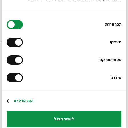
לחילוניות, ולא רק החלפה של אחת באחרת". שילובים כאלה
מופיעים באחרונה גם בשיח האורתוקסי הפוסט-מודרני, למשל
בהגות הדתית שאופיינה על ידי גילי זיוון כ"דת ללא אשליה".
בחירת
הכרחיות
הסכמה
בולט בתחום זה הוא הרב שמעון גרשון רוזנברג (שג"ר), שהמשיך
רוצים לדעת מה קורה
את מסורתו של רבי נחמן מברסלב ודן בקושיות שאין להן
בבית אבי חי לפני כולם?
תעדוף
תשובה, ברלטיביזם פתוח להשראה וב"דת רכה". על פי חזונו של
הרב שג"ר, "האדם המאמין ייאלץ לסגל לעצמו מבט רציונלי ספקני
הרשמו לניוזלטר שלנו
סטטיסטיקה
בלי לפגום באמונתו, והצד השני ייאלץ להסתגל אל האדם המאמין
לא כאל טיפוס פרימיטיבי, אלא כבעל אופציה אמיתית לקיומנו
שיווק
*כתובת דוא"ל
בעולם". לאחרונה צצה גם הגדרה לדמות חדשה-ישנה - "הדתי
החילוני", דמות היברידית שארוס דתי וביקורת התבונה משמשים
הרשמה
בה בערבוביה.
הצג פרטים
לאשר הכול
בהרצאה "Unveiling the Sacred in Contemporary art" ,