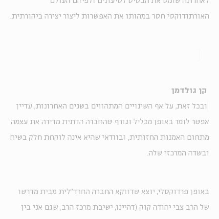
לאחרונה שומט את הבסיס לטיעונים ולפיהם העולם
האורתודוקסי חסר במהותו את האפשרות ליצור יצירה ביקורתית.
קן גולדמן
ובכל זאת, על אף השינויים המתהווים בשנים האחרונות, עדיין
אפשר לומר באופן מכליל וגורף שהחברה הדתית מדירה את עצמה
מתחום האמנות החזותית, ובוודאי שהיא אינה לוקחת חלק בשיח
ובשדה המרכזי שלה.
באופן פרדוקסלי, יוצא שדווקא החברה החרד"לית מבית מדרשו
של הרב צבי יהודה קוק (דהיינו, ישיבת מרכז הרב, שגם אני בין