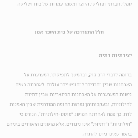
סמלי, חברתי ופוליטי, היוצר ומשמר עמדות של כוח ושליטה.
חלל התערוכה של בית הספר אמן
יצירתיות דתית
בדומה לדברי הרב קוק, ובהמשך לתפיסתו, המערערת על
האבחנות שבין "חרדים" ל"חופשיים" עולות לאחרונה בשיח
גישות המערערות על האבחנות הבינאריות שבין דתיות
לחילוניות, ובעקבותיהן נפרצת החומה המודרנית שבין האמנות
לדת. כך צמח לאחרונה המושג "פוסט-חילוניות", הגורס כי
"חילוניוּת" ו"דתיוּת" אינן ניגודים, אלא מושגים הקשורים ביניהם
בקשר שאינו ניתן להתרה.