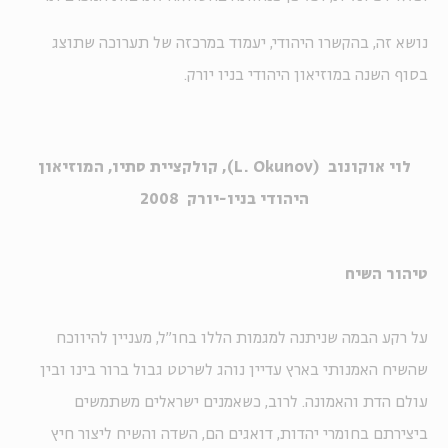
נושא זה, בהקשרו היהודי, יעמוד במרכזה של תערוכה שתוצג
בסוף השנה במוזיאון היהודי בניו יורק.
לוי אוקונוב (L. Okunov), קולקציית סתיו, המוזיאון
היהודי בניו-יורק 2008
טיהור השיח
על רקע הבמה שניתנה למגמות הללו בחו"ל, מעניין להיווכח
שהשיח האמנותי בארץ עדיין נוהג לשרטט גבול ברור בינו ובין
עולם הדת והאמונה. לרוב, כשאמנים ישראלים משתמשים
ביצירתם בחומרי יהדות, דואגים הם, השדה והשיח ליצור חיץ