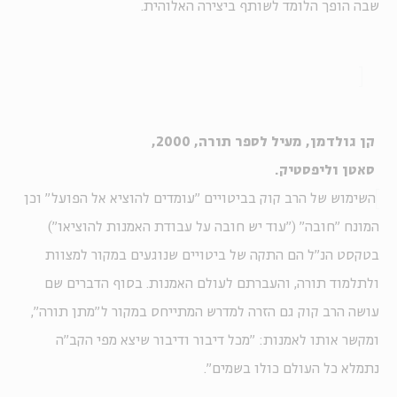
שבה הופך הלומד לשותף ביצירה האלוהית.
קן גולדמן, מעיל לספר תורה, 2000,
סאטן וליפסטיק.
השימוש של הרב קוק בביטויים "עומדים להוציא אל הפועל" וכן
המונח "חובה" ("עוד יש חובה על עבודת האמנות להוציאו")
בטקסט הנ"ל הם התקה של ביטויים שנוגעים במקור למצוות
ולתלמוד תורה, והעברתם לעולם האמנות. בסוף הדברים שם
עושה הרב קוק גם הזרה למדרש המתייחס במקור ל"מתן תורה",
ומקשר אותו לאמנות: "מכל דיבור ודיבור שיצא מפי הקב"ה
נתמלא כל העולם כולו בשמים".