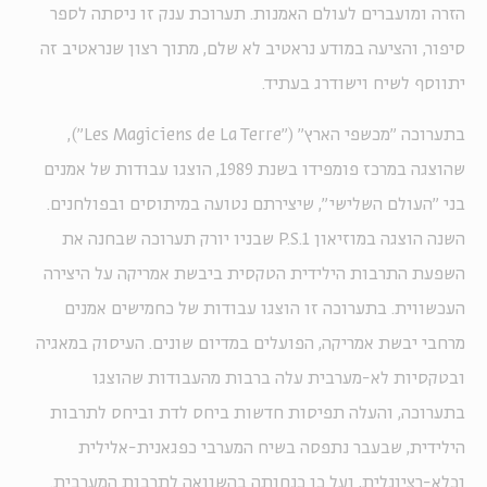
הזרה ומועברים לעולם האמנות. תערוכת ענק זו ניסתה לספר
סיפור, והציעה במודע נראטיב לא שלם, מתוך רצון שנראטיב זה
יתווסף לשיח וישודרג בעתיד.
בתערוכה "מכשפי הארץ" ("Les Magiciens de La Terre"),
שהוצגה במרכז פומפידו בשנת 1989, הוצגו עבודות של אמנים
בני "העולם השלישי", שיצירתם נטועה במיתוסים ובפולחנים.
השנה הוצגה במוזיאון P.S.1 שבניו יורק תערוכה שבחנה את
השפעת התרבות הילידית הטקסית ביבשת אמריקה על היצירה
העכשווית. בתערוכה זו הוצגו עבודות של כחמישים אמנים
מרחבי יבשת אמריקה, הפועלים במדיום שונים. העיסוק במאגיה
ובטקסיות לא-מערבית עלה ברבות מהעבודות שהוצגו
בתערוכה, והעלה תפיסות חדשות ביחס לדת וביחס לתרבות
הילידית, שבעבר נתפסה בשיח המערבי כפגאנית-אלילית
וכלא-רציונלית, ועל כן כנחותה בהשוואה לתרבות המערבית.