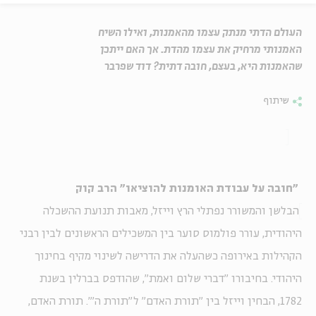
העולם הדתי מנתק עצמו מהאמנות, ואילו השיח
האמנותי מרחיק את עצמו מהדת. אך האם ייתכן
שהאמנות היא, בעצם, חובה דתית? דוד שפרבר
שיתוף
"חובה על עבודת האומנות להוציאו" הרב קוק
הבלשן והמשורר נפתלי הרץ וייזל, מאבות תנועת ההשכלה
היהודית, עורר פולמוס סוער בין המשכילים הראשונים לבין רבני
הקהילות באירופה כשהעלה את הדרישה לשינוי מקיף בחינוך
היהודי. בחיבורו "דברי שלום ואמת", שהודפס בברלין בשנת
1782, הבחין וייזל בין "תורת האדם" ל"תורת ה'". תורת האדם,