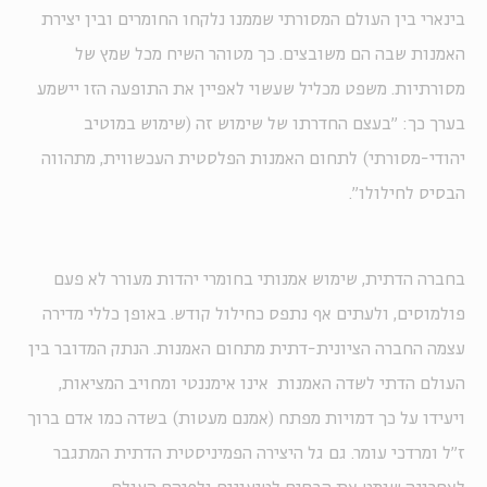
בינארי בין העולם המסורתי שממנו נלקחו החומרים ובין יצירת
האמנות שבה הם משובצים. כך מטוהר השיח מכל שמץ של
מסורתיות. משפט מכליל שעשוי לאפיין את התופעה הזו יישמע
בערך כך: "בעצם החדרתו של שימוש זה (שימוש במוטיב
יהודי-מסורתי) לתחום האמנות הפלסטית העכשווית, מתהווה
הבסיס לחילולו".
בחברה הדתית, שימוש אמנותי בחומרי יהדות מעורר לא פעם
פולמוסים, ולעתים אף נתפס כחילול קודש. באופן כללי מדירה
עצמה החברה הציונית-דתית מתחום האמנות. הנתק המדובר בין
העולם הדתי לשדה האמנות אינו אימננטי ומחויב המציאות,
ויעידו על כך דמויות מפתח (אמנם מעטות) בשדה כמו אדם ברוך
ז"ל ומרדכי עומר. גם גל היצירה הפמיניסטית הדתית המתגבר