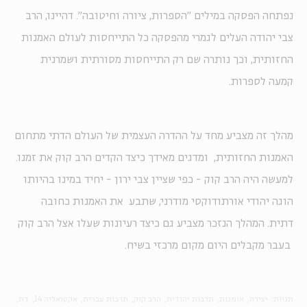
נפתחה הפסקה במילים "הספרות, ציורה וחיטובה". דהיינו, הרב
צבי יהודה העלים לגמרי מהפסקה כל התייחסות לעולם האמנות
החזותית, וכך נותרה שם רק התייחסות מסורתית ושמרנית
קמעה לספרות.
מהלך זה מצביע מחד על ההדרה העצמית של העולם הדתי מתחום
האמנות החזותית, ומדגים מאידך כיצד הקדים הרב קוק את זמנו.
למעשה היה הרב קוק - כפי שציין צבי ירון - יחיד במינו בהיותו
הוגה יהודי אורתודוקסי מודרני, שתבע את האמנות כחובה
דתית. המהלך הנזכר מצביע גם כיצד רעיונות שעלו אצל הרב קוק
בעבר מקבלים היום מקום מרכזי בשיח.
תגיות:
יצירה
אומנות
תרבות יהודית
הרב קוק
תרבות עברית
אקטואליה 14
דת