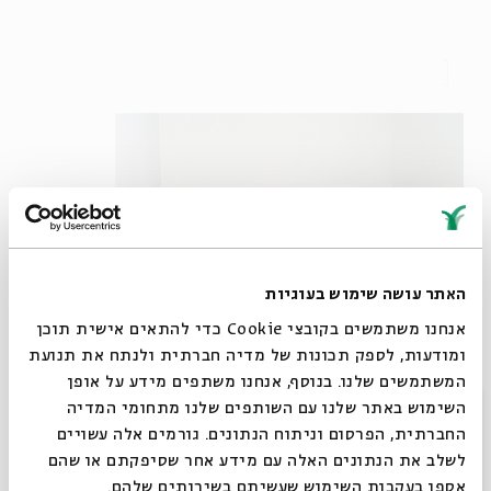
האתר עושה שימוש בעוגיות
אנחנו משתמשים בקובצי Cookie כדי להתאים אישית תוכן
ומודעות, לספק תכונות של מדיה חברתית ולנתח את תנועת
המשתמשים שלנו. בנוסף, אנחנו משתפים מידע על אופן
נוער הגבעות. ערן שקין
סגור
השימוש באתר שלנו עם השותפים שלנו מתחומי המדיה
"פרספקטיבה פוסט-חילונית על העולם", מטעים הסוציולוג
החברתית, הפרסום וניתוח הנתונים. גורמים אלה עשויים
יהודה שנהב, "מצליחה ללכוד הכלאות מורכבות בין דת
לשלב את הנתונים האלה עם מידע אחר שסיפקתם או שהם
אספו בעקבות השימוש שעשיתם בשירותים שלהם.