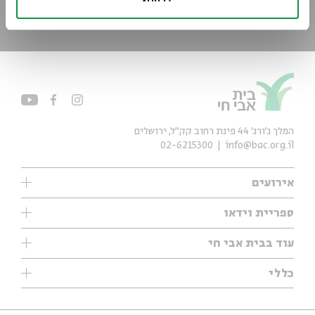
*כתובת דוא"ל
הרשמה
המלך ג'ורג' 44 פינת רחוב קק״ל, ירושלים
02-6215300
info@bac.org.il
אירועים
עיון
ספריית וידאו
אנגלית
ילדים
שיעורי בוקר
עוד בבית אבי חי
מוזיקה
מיוחדים
תערוכות
עיון
כללי
נוער
מיוחדים
מיוחדים
צרו קשר
ספרות ושירה
פודקאסטים מומלצים
ספרות ושירה
אודות
סדרות