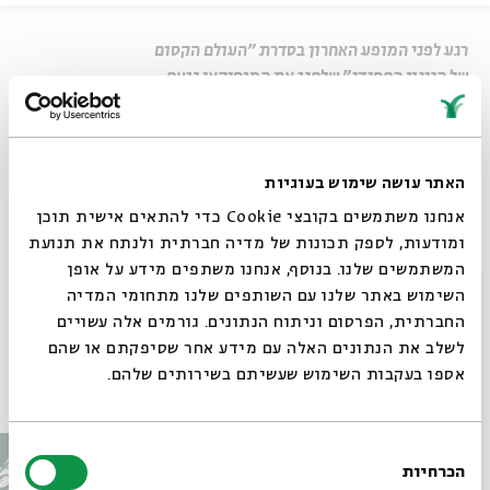
רגע לפני המופע האחרון בסדרת "העולם הקסום
של הניגון החסידי" שלחנו את המוסיקאי נועם
יעקבסון אל תוככי מאה שערים בכדי לברר מה יש
בו, בניגון, שמעורר את הנפש ופותח את הלב
האתר עושה שימוש בעוגיות
שיתוף
אנחנו משתמשים בקובצי Cookie כדי להתאים אישית תוכן
כוחו של ניגון
ומודעות, לספק תכונות של מדיה חברתית ולנתח את תנועת
המשתמשים שלנו. בנוסף, אנחנו משתפים מידע על אופן
סגור
השימוש באתר שלנו עם השותפים שלנו מתחומי המדיה
תגיות:
נאור כרמי
חיליק פרנק
ניגון חסידי
אקטואליה 14
חברה
החברתית, הפרסום וניתוח הנתונים. גורמים אלה עשויים
לשלב את הנתונים האלה עם מידע אחר שסיפקתם או שהם
אספו בעקבות השימוש שעשיתם בשירותים שלהם.
עוד בבית אבי חי
בחירת
הכרחיות
הסכמה