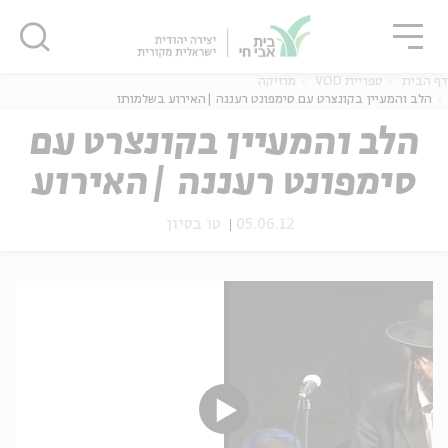
גור
סגור
סגור
דף הבית
ספריית VOD
מוזיקה
הלב והמעיין בקונצרט עם סימפונט רעננה |האירוע בשלמותו
הלב והמעיין בקונצרט עם
סימפונט רעננה |האירוע
ה
אנגלית
נוער
בשלמותו
05.06.12
טו בסיון