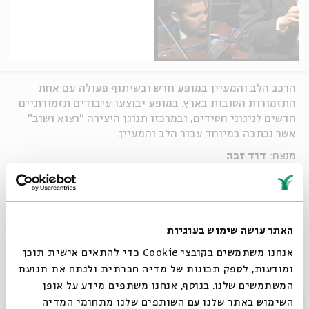
הרכב הלב והמעיין במופע חדש ובשיתוף פעולה עם אחת
התזמורות הטובות בארץ. במופע יבוצעו עיבודים תזמורתיים
חדשים לניגוני חסידים, ובמרכזו תנוגן היצירה "רצוא ושוב"
אשר נכתבה במיוחד עבור הלב והמעיין.
מנצח:
דוד זבה
בהשתתפות:
סימפונט רעננה
חברי הרכב
הלב והמעיין
:
נאור כרמי
– קונטרבס
האתר עושה שימוש בעוגיות
חיליק פרנק
– קלרינט
אנחנו משתמשים בקובצי Cookie כדי להתאים אישית תוכן
אורן צור
– כינור ומנדולינה
ומודעות, לספק תכונות של מדיה חברתית ולנתח את תנועת
אריאל אלייב
– אקורדיון וכלי הקשה
המשתמשים שלנו. בנוסף, אנחנו משתפים מידע על אופן
סגור
השימוש באתר שלנו עם השותפים שלנו מתחומי המדיה