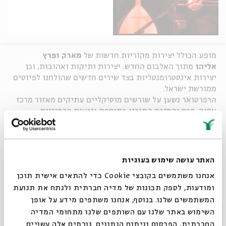
מופע הכולל יצירות מקוריות חדשות של
מארק ופרץ
אליהו
מתוך האלבום החדש. יצירות ותיקות ואהובות, וכן
יצירות אינסטרומנטליות בצד שירים חדשים שהולחנו לפיוטים
ממורשת ישראל.
הרפרטואר נשען על שורשים מוסיקליים עתיקים מאזור מרכז
אסיה, פרס והמזרח התיכון בתוספת נגיעות הרמוניות
מערביות, ומגוון המקורות נשזרים לכדי יצירה מקומית
עכשווית מיוחדת במינה.
בהשתתפות:
האתר עושה שימוש בעוגיות
מארק אליהו
- קמנצ'ה, סאז, לחנים וניהול מוסיקלי
אנחנו משתמשים בקובצי Cookie כדי להתאים אישית תוכן
פרץ אליהו
- טאר ולחנים
ומודעות, לספק תכונות של מדיה חברתית ולנתח את תנועת
המשתמשים שלנו. בנוסף, אנחנו משתפים מידע על אופן
אלון אמאנו קמפינו
- גיטרה, עוד ושירה
סגור
השימוש באתר שלנו עם השותפים שלנו מתחומי המדיה
ארז מונק
- כלי הקשה
החברתית, הפרסום וניתוח הנתונים. גורמים אלה עשויים