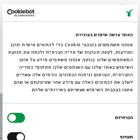
MADE IN ג'רוזלם
שיתוף
האתר עושה שימוש בעוגיות
תגיות:
יום ירושלים
ויקטוריה חנה
שבחי ירושלים
מארק אליהו
ירושלים
אנחנו משתמשים בקובצי Cookie כדי להתאים אישית תוכן
מארש דונדורמה
שי צברי
האחיות לוז
ומודעות, לספק תכונות של מדיה חברתית ולנתח את תנועת
המשתמשים שלנו. בנוסף, אנחנו משתפים מידע על אופן
סגור
השימוש באתר שלנו עם השותפים שלנו מתחומי המדיה
החברתית, הפרסום וניתוח הנתונים. גורמים אלה עשויים
פרקים נוספים בסדרה
לשלב את הנתונים האלה עם מידע אחר שסיפקתם או שהם
אספו בעקבות השימוש שעשיתם בשירותים שלהם.
בחירת
הכרחיות
הסכמה
רוצים לדעת מה קורה
בבית אבי חי לפני כולם?
תעדוף