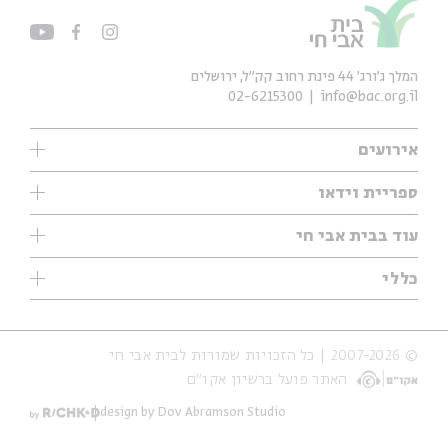
המלך ג'ורג' 44 פינת רחוב קק״ל, ירושלים
02-6215300
info@bac.org.il
אירועים
עיון
ספריית וידאו
אנגלית
ילדים
שיעורי בוקר
עוד בבית אבי חי
מוזיקה
מיוחדים
תערוכות
עיון
כללי
נוער
מיוחדים
מיוחדים
צרו קשר
ספרות ושירה
פודקאסטים מומלצים
ספרות ושירה
אודות
סדרות
כתבות
© 2007-2026 | כל הזכויות שמורות לבית אבי חי
הצהרת נגישות
אירועי עבר
קצה הקרחון
האתר פועל ברשיון אקו״ם
תנאי שימוש והצהרת פרטיות
אירועים בירושלים
על הדרך
חנות
ילדים
design by Dov Abramson Studio
מפלגת המחשבות
מוזיקה