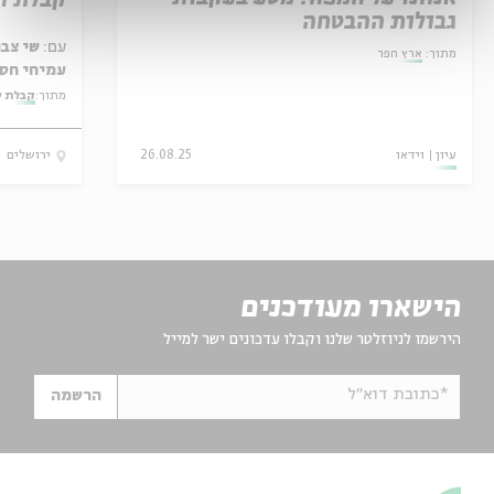
קבלת ה
גבולות ההבטחה
עם:
שי צבר
מתוך:
ארץ חפר
עמיחי חסו
מתוך:
קבלת ש
עיון
וידאו
26.08.25
ירושלים
הישארו מעודכנים
הירשמו לניוזלטר שלנו וקבלו עדכונים ישר למייל
*כתובת דוא"ל
הרשמה