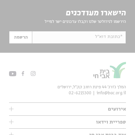
הישארו מעודכנים
הירשמו לניוזלטר שלנו וקבלו עדכונים ישר למייל
*כתובת דוא"ל
הרשמה
המלך ג'ורג' 44 פינת רחוב קק״ל, ירושלים
02-6215300
info@bac.org.il
אירועים
עיון
ספריית וידאו
אנגלית
ילדים
שיעורי בוקר