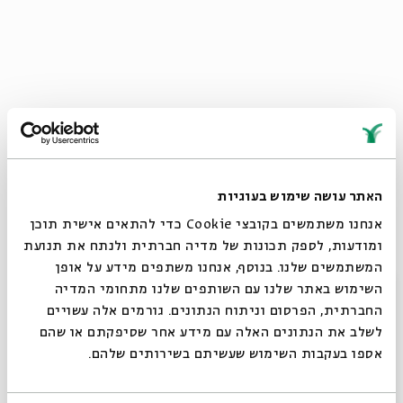
האתר עושה שימוש בעוגיות
אנחנו משתמשים בקובצי Cookie כדי להתאים אישית תוכן
ומודעות, לספק תכונות של מדיה חברתית ולנתח את תנועת
המשתמשים שלנו. בנוסף, אנחנו משתפים מידע על אופן
סגור
השימוש באתר שלנו עם השותפים שלנו מתחומי המדיה
החברתית, הפרסום וניתוח הנתונים. גורמים אלה עשויים
Is Jewish survival predicated on endless anti-
לשלב את הנתונים האלה עם מידע אחר שסיפקתם או שהם
אספו בעקבות השימוש שעשיתם בשירותים שלהם.
Semitism? How did Jews get to figure so prominently
in the world’s imagination and in its politics?