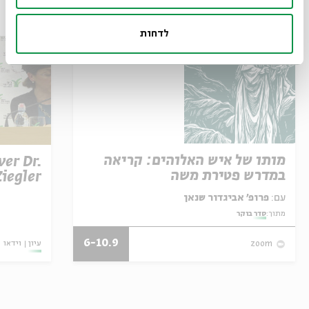
עוד בבית אבי חי
לדחות
מותו של איש האלוהים: קריאה
ver Dr.
במדרש פטירת משה
Ziegler
עם:
פרופ' אביגדור שנאן
מתוך:
סדר בוקר
6-10.9
עיון
וידאו
zoom