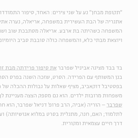
"תקופת מבחן" נע על שני צירים: האחד, סיפור התמוד
אתגריה של הבת העשירית במשפחה, אריאלה, נערה אתיו
המשפחה כשהיתה בת ארבע. אריאלה מסתבכת שוב ושוב
ויוצאת מבתי כלא, והמשפחה כולה סובבת סביב היומיום
בד בבד מציגה אביגיל שפרבר
את סיפור פרידתה מבת זו
בנן המשותף עם הפרידה. הסרט, שזכה השנה בפרס הסר
בפסטיבל דוקאביב, מציף שאלות על גבולות ההכלה של מ
משפחות מרובות ילדים. הוא גם מספק הצצה מעניינת ל
מ
שפרבר
– הוריה (אביה, הרב פרופ' דניאל שפרבר, הוא ח
לתלמוד; האם, חנה, מתגלית בסרט במלוא אנושיותה) וע
דרך חיים עצמאית ומקורית.