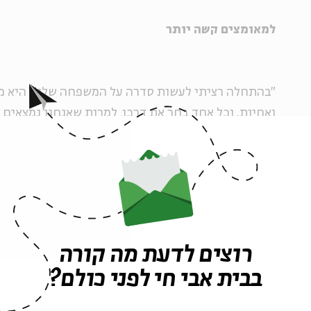
למאומצים קשה יותר
"בהתחלה רציתי לעשות סדרה על המשפחה שלי", היא מו
ואחיות, וכל אחד בחר את דרכו. למרות שאנחנו נמצאים ב
חיים ביחד באהבה ובשלום. בהמשך נוסף גם הסיפור האיש
התחלתי לצלם בתקופה שנפרדנו, וכל מושג המשפחה פתא
הרגשתי שאני רוצה לחזור לבית הוריי ולנסות להבין מה
איך בני המשפחה הגיבו לרעיון לעשות עליהם סרט?
רוצים לדעת מה קורה
"היו הרבה שאלות ותהיות סביב זה. לא כולם רצו להשת
בבית אבי חי לפני כולם?
משתתפים בו. בסופו של דבר, אני חושבת שההסכמה ש