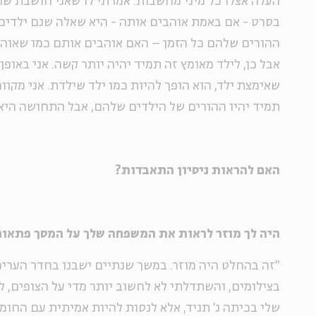
העלה אצלו כל מיני מחשבות. אמרתי לו שאני חושבת 
בסרט - אם באמת אוהבים אותה - היא שאלה שגם ילדים 
ההורים שלהם כל הזמן – האם אוהבים אותם כמו שאוה
אבל כן, לילד מאומץ זה תמיד יהיה יותר קשה. אני באופ
שאימצת ילד, הוא הופך להיות כמו ילד שילדת. אני מקו
תמיד יהיו ההורים של הילדים שלהם, אבל התחושה הי
האם להראות ניסיון התאבדות?
היה לך מוזר לראות את המשפחה שלך על המסך פתאום
"זה בהחלט היה מוזר. במשך שנתיים ישבנו בחדר העריכה,
בצילומים, והשתדלתי לא לחשוב יותר מדי על הצופים, 
שלי בכיתה ג' תגיד, אלא לנסות להיות אמיתית עם החומ