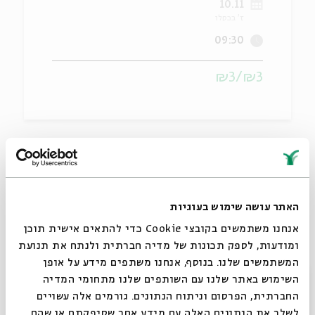
10.11
ז' בכסלו
ה
אנגלית
מיוחדי
09:30
₪3/₪3
בית אבי חי שמח לארח קבוצת מנהיגים מצפון אמריקה
במסגרת העצרת השנתית של הפדרציות היהודיות
שתתקיים ב 10-12.11. השנה תיערך העצרת בירושלים
ותהווה מפגש לארגונים מקומיים עם בכירי יהדות צפון
האתר עושה שימוש בעוגיות
אמריקה. לתוכנית המלאה לחץ
כאן
.
אנחנו משתמשים בקובצי Cookie כדי להתאים אישית תוכן
ומודעות, לספק תכונות של מדיה חברתית ולנתח את תנועת
המשתמשים שלנו. בנוסף, אנחנו משתפים מידע על אופן
סגור
השימוש באתר שלנו עם השותפים שלנו מתחומי המדיה
החברתית, הפרסום וניתוח הנתונים. גורמים אלה עשויים
שיתוף
הוספה ליומן
הרשמה לאירועים דומים
לשלב את הנתונים האלה עם מידע אחר שסיפקתם או שהם