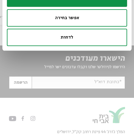
מתוך:
סדר בוקר
6-10.9
שונות
וידא
zoom
אפשר בחירה
לדחות
הישארו מעודכנים
הירשמו לניוזלטר שלנו וקבלו עדכונים ישר למייל
*כתובת דוא"ל
הרשמה
המלך ג'ורג' 44 פינת רחוב קק״ל, ירושלים