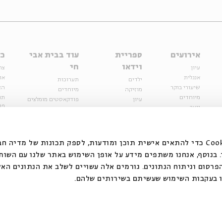
אירועים
ספריית
עוד בבית אבי
כל
וידאו
חי
עיון
צר
אנגלית
או
ילדים
תערוכות
שיעורי בוקר
הצ
מוזיקה
מיוחדים
מיוחדים
תנ
עיון
פודקאסטים מומלצים
פר
נוער
מיוחדים
כתבות
חנ
ספרות ושירה
ספרות ושירה
קצה הקרחון
סדרות
על הדרך
אירועי עבר
מפלגת המחשבות
אנחנו משתמשים בקובצי Cookie כדי להתאים אישית תוכן ומודעות, לספק תכונות של מ
אירועים
בנוסף, אנחנו משתפים מידע על אופן השימוש באתר שלנו עם השות
בירושלים
ילדים
רסום וניתוח הנתונים. גורמים אלה עשויים לשלב את הנתונים האל
מוזיקה
 בעקבות השימוש שעשיתם בשירותים שלהם.
הרצאות בזום
האתר פועל ברשיון אק