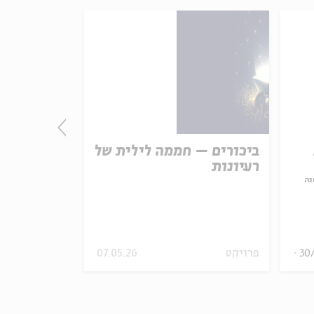
ביכורים – חממה לילית של
עם מגונה א
רעיונות
ישעיהו וה
נה
עם:
פרופ' ישרא
מתוך:
מקום - שבועו
30
פרויקט
07.05.26
אצלכם בבית
וידאו