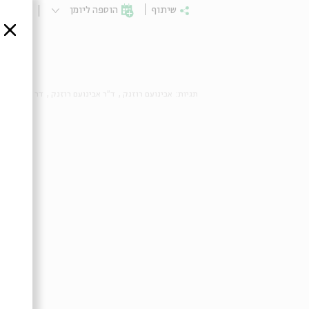
שיתוף
הוספה ליומן
הרשמ
סגור
תגיות:
אבינועם רוזנק
ד"ר אבינועם רוזנק
דר אבינועם ר