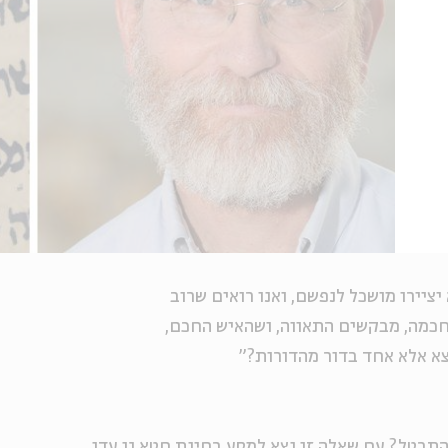
ציירו מושכל לנפשם, ואנו רואים שרוב
החכמה, מבקשים התאווה, ושהאיש החכם,
מצא אלא אחד בדור מהדורות?"
תבטל? עם שאלה זו נצא למסע בחינת חטא גן עדן