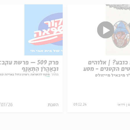
כובע? | אלוהים
פרק 509 – פרשת עקב:
ים הקטנים - מסע
וּבְאַהֲרֹן הִתְאַנַּף
ות שבועי בעולם
מתוך:
מקור להשראה: רעיון גדול באריזה קט
ר מיכאיל מייזולס
נות
הסכת
/07/26
ם
וידאו
09.12.24