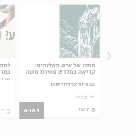
ו
מותו של איש האלוהים:
למה 
קריאה במדרש פטירת משה
בפרט
תגלי
עם:
ד"
עם:
פרופ' אביגדור שנאן
האמ
מתוך:
סדר בוקר
18.05.20
zoom
מיוחדי
6-10.9