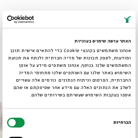
הורדת מקורות
שיתוף
האתר עושה שימוש בעוגיות
תגיות:
אתר בית אבי חי
בתוך הבית
שבועות בבית אבי חי
לימוד
פילוסופיה
אנחנו משתמשים בקובצי Cookie כדי להתאים אישית תוכן
מעגל השנה
תיקון ליל שבועות
הרצאות
חג השבועות
פרופ' משה הלברטל
ומודעות, לספק תכונות של מדיה חברתית ולנתח את תנועת
שבועות 2020
מגזין תוכן
המשתמשים שלנו. בנוסף, אנחנו משתפים מידע על אופן
סגור
השימוש באתר שלנו עם השותפים שלנו מתחומי המדיה
החברתית, הפרסום וניתוח הנתונים. גורמים אלה עשויים
פרקים נוספים בסדרה
לשלב את הנתונים האלה עם מידע אחר שסיפקתם או שהם
אספו בעקבות השימוש שעשיתם בשירותים שלהם.
בחירת
הכרחיות
הסכמה
רוצים לדעת מה קורה