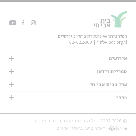
המלך ג'ורג' 44 פינת רחוב קק״ל, ירושלים
02-6215300
info@bac.org.il
אירועים
עיון
ספריית וידאו
אנגלית
ילדים
שיעורי בוקר
עוד בבית אבי חי
מוזיקה
מיוחדים
תערוכות
עיון
כללי
נוער
מיוחדים
מיוחדים
צרו קשר
ספרות ושירה
פודקאסטים מומלצים
ספרות ושירה
אודות
סדרות
כתבות
© 2007-2026 | כל הזכויות שמורות לבית אבי חי
הצהרת נגישות
אירועי עבר
קצה הקרחון
האתר פועל ברשיון אקו״ם
תנאי שימוש והצהרת פרטיות
אירועים בירושלים
על הדרך