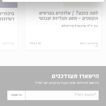
למה כובע? | אלוהים בפרטים
ביכורי
הקטנים - מסע תגליות שבועי
רעיונות
בעולם האמנות
עם:
ד"ר מיכאיל מייזולס
פרויקט
מיוחדים
וידאו
09.12.24
הישארו מעודכנים
הירשמו לניוזלטר שלנו וקבלו עדכונים ישר למייל
*כתובת דוא"ל
הרשמה