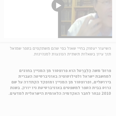
השיעור יעסוק בחיי שאול כפי שהם משתקפים בספר שמואל
תוך עיון בשאלות תשתית הנוגעות למנהיגות.
פרופ' משה הַלְבֶּרְטל הוא פרופסור מן המניין בחוגים
למחשבת ישראל ולפילוסופיה באוניברסיטה העברית
בירושלים, ופרופסור מן המניין ומופקד הקתדרה על שם
גרוס בבית הספר למשפטים באוניברסיטת ניו יורק. בשנת
2010 נבחר לחבר האקדמיה הלאומית הישראלית למדעים.