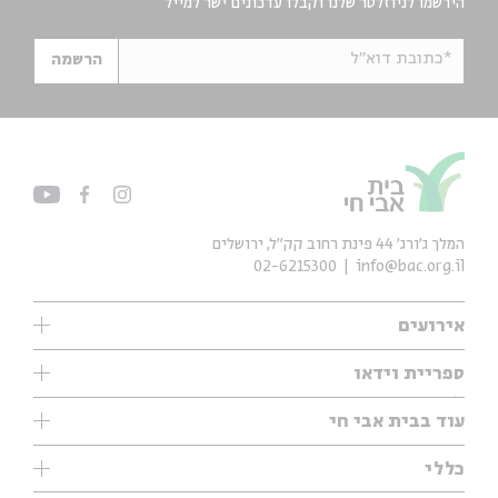
הירשמו לניוזלטר שלנו וקבלו עדכונים ישר למייל
*כתובת דוא"ל
הרשמה
המלך ג'ורג' 44 פינת רחוב קק״ל, ירושלים
02-6215300
info@bac.org.il
אירועים
עיון
ספריית וידאו
אנגלית
ילדים
שיעורי בוקר
עוד בבית אבי חי
מוזיקה
מיוחדים
תערוכות
עיון
כללי
נוער
מיוחדים
מיוחדים
צרו קשר