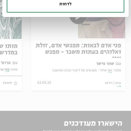
לדחות
פני אדם לבאות: מפגשי אדם, זולת
מותו ש
ואלוהים בעתות משבר - מפגש
במדרש 
שני
עם:
פרופ' אביגדור שנאן
עם:
שחר פישר
מתוך:
סדר בו
מתוך:
זמן אלול - מפגשים של לימוד הגות ומחשבה
עיון
וידאו
02.09.20
zoom
הישארו מעודכנים