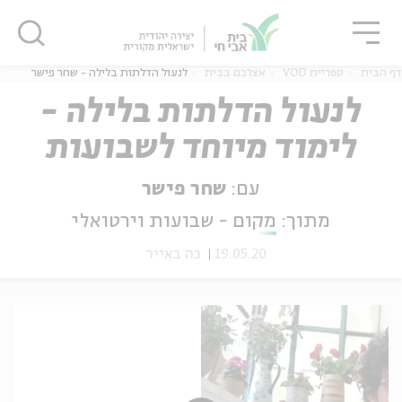
גור
סגור
סגור
דף הבית
ספריית VOD
אצלכם בבית
לנעול הדלתות בלילה - שחר פישר
לנעול הדלתות בלילה -
לימוד מיוחד לשבועות
ה
אנגלית
נוער
2020
עם:
שחר פישר
מתוך:
מקום - שבועות וירטואלי
19.05.20
כה באייר