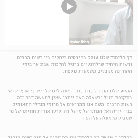
דף הלימוד שלנו עוסק בהיבטים ביחסים בין רשות הרבים
ורשות היחיד שרלוונטיים ברגיל להלכות שבת אך בימי
הקורונה מקבלים משמעות נוספת.
המסע שלנו מתחיל ברחובות המעוקלים של יישובי ארץ ישראל
בתקופת חז"ל ובשאלה האם ייתכן שאין למעשה דבר כזה
רשות הרבים. משם אנו ממריאים אל מרומי מגדלי התאומים
בניו-יורק ואל הגותו של מישל דה-סרטו אודות חוויתו של מי
שמביט מלמעלה על העיר.
בחלקו השני של דף הלימוד אנו מתכנסים אל תוך רשות היחיד