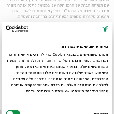
עם תפיסת הבית של הרמן הסה של עמנואל לוינס אותה נשווה
עם הלכות שבת של הרמב"ם. בחלק מתחנותינו לאורך הדרך
מוצעים מקורות נוספים למעונייינים בהרחבה והעמקה.
שחר פישר הוא דוקטורנט לפילוסופיה באוניברסיטת תל אביב
וחבר בבית המדרש לרבנות ישראלית במכון הרטמן ומדרשת
אורנים.
האתר עושה שימוש בעוגיות
הורדת מקורות
אנחנו משתמשים בקובצי Cookie כדי להתאים אישית תוכן
שיתוף
ומודעות, לספק תכונות של מדיה חברתית ולנתח את תנועת
המשתמשים שלנו. בנוסף, אנחנו משתפים מידע על אופן
סגור
השימוש באתר שלנו עם השותפים שלנו מתחומי המדיה
תגיות:
מעגל השנה
החברתית, הפרסום וניתוח הנתונים. גורמים אלה עשויים
לשלב את הנתונים האלה עם מידע אחר שסיפקתם או שהם
אספו בעקבות השימוש שעשיתם בשירותים שלהם.
פרקים נוספים בסדרה
בחירת