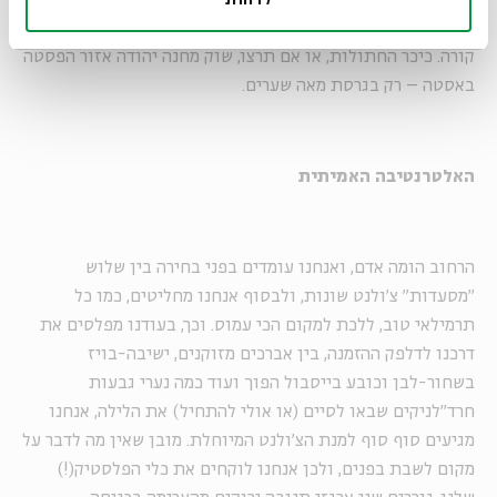
לדחות
תוך השכונה, והנה אנחנו מגיעים למרכז העניינים – היכן שהכול
קורה. כיכר החתולות, או אם תרצו, שוק מחנה יהודה אזור הפסטה
באסטה – רק בגרסת מאה שערים.
האלטרנטיבה האמיתית
הרחוב הומה אדם, ואנחנו עומדים בפני בחירה בין שלוש
"מסעדות" צ'ולנט שונות, ולבסוף אנחנו מחליטים, כמו כל
תרמילאי טוב, ללכת למקום הכי עמוס. וכך, בעודנו מפלסים את
דרכנו לדלפק ההזמנה, בין אברכים מזוקנים, ישיבה-בויז
בשחור-לבן וכובע בייסבול הפוך ועוד כמה נערי גבעות
חרד"לניקים שבאו לסיים (או אולי להתחיל) את הלילה, אנחנו
מגיעים סוף סוף למנת הצ'ולנט המיוחלת. מובן שאין מה לדבר על
מקום לשבת בפנים, ולכן אנחנו לוקחים את כלי הפלסטיק(!)