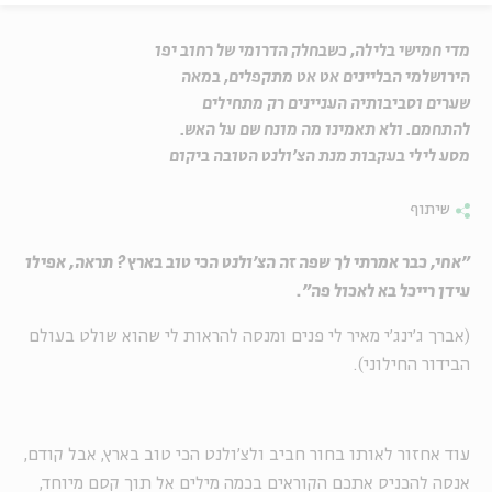
מדי חמישי בלילה, כשבחלק הדרומי של רחוב יפו
הירושלמי הבליינים אט אט מתקפלים, במאה
שערים וסביבותיה העניינים רק מתחילים
להתחמם. ולא תאמינו מה מונח שם על האש.
מסע לילי בעקבות מנת הצ'ולנט הטובה ביקום
שיתוף
"אחי, כבר אמרתי לך שפה זה הצ'ולנט הכי טוב בארץ? תראה, אפילו
עידן רייכל בא לאכול פה".
(אברך ג'ינג'י מאיר לי פנים ומנסה להראות לי שהוא שולט בעולם
הבידור החילוני).
עוד אחזור לאותו בחור חביב ולצ'ולנט הכי טוב בארץ, אבל קודם,
אנסה להכניס אתכם הקוראים בכמה מילים אל תוך קסם מיוחד,