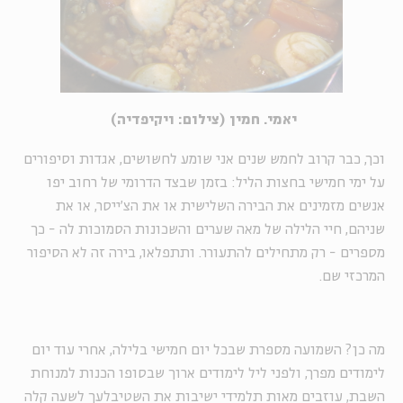
יאמי. חמין (צילום: ויקיפדיה)
וכך, כבר קרוב לחמש שנים אני שומע לחשושים, אגדות וסיפורים
על ימי חמישי בחצות הליל: בזמן שבצד הדרומי של רחוב יפו
אנשים מזמינים את הבירה השלישית או את הצ'ייסר, או את
שניהם, חיי הלילה של מאה שערים והשכונות הסמוכות לה - כך
מספרים - רק מתחילים להתעורר. ותתפלאו, בירה זה לא הסיפור
המרכזי שם.
מה כן? השמועה מספרת שבכל יום חמישי בלילה, אחרי עוד יום
לימודים מפרך, ולפני ליל לימודים ארוך שבסופו הכנות למנוחת
השבת, עוזבים מאות תלמידי ישיבות את השטיבלעך לשעה קלה