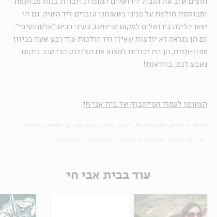
חוצים שוב את הגבול לירושלים המוכרת. חבורת בנות מבושמת
ומבוסמת חולפת על פנינו כשאנחנו עוברים ליד השוק. גם הן
יצאו הלילה בירושלים למקום שייחשב בעיני רבים "אלטרנטיבי".
גם הן כנראה לא יודעות שאילו היו הולכות עוד רבע שעה בכיוון
צפון-מזרח, הן היו יכולות למצוא את הצ'ולנט הכי טוב ביקום.
נשבע לכם, בוודאות!
הצטרפו לעמוד הפייסבוק של בית אבי חי
תגיות:
ירושלים
אקטואליה 14
חברה
צ'ולנט
מאה שערים
חומוס
חיי לילה
עיר ללא הפסקה
שכונת בית ישראל
זכרון מוישה
רחוב גאולה
עוד בבית אבי חי