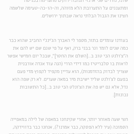
שלנו, גוררים שני ארגזי תנובה ירוקים מהערימה בכניסה
ומתענגים על התערובת הלא מזוהה, וה-הו-כה-טעימה שלשמה
חצינו את הגבול הבלתי נראה שבתוך ירושלים.
בעודנו עומדים בתור, מספר לי האברך הג'ינג'י החביב שהוא כבר
כמה שנים לומד וגר בבני ברק, ואף על פי שגם שם יש להם את
ה"צ'ולנט הכי טוב ב...[השלם את החסר]", שבכל יום חמישי אפשר
לראות בו סלבריטיז כמו דידי הררי (הנה עוד אגדה אורבנית
שצריך לבדוק בהזדמנות), הוא עדיין מקפיד לקפוץ מדי פעם
בפעם לצ'ולנט שליד ישיבת מיר במאה שערים. לא רק שפה הוא
גדל, אלא גם יש פה את הצ'ונלט הכי טוב ב...[כל התשובות
נכונות].
חצי שעה מאוחר יותר, אחרי שקינחנו במאפה של לילה במאפייה
הסמוכה (עיר ללא הפסקה, כבר אמרנו?), אנחנו כבר בדווידקה,