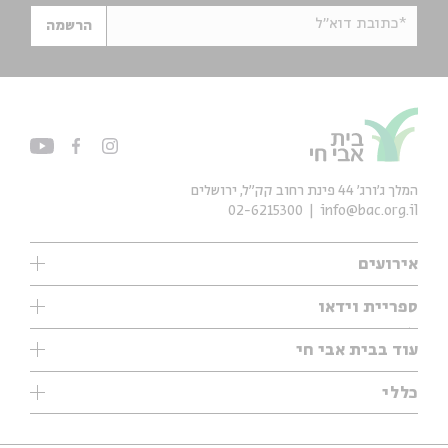
*כתובת דוא"ל
הרשמה
המלך ג'ורג' 44 פינת רחוב קק״ל, ירושלים
02-6215300
info@bac.org.il
אירועים
עיון
ספריית וידאו
אנגלית
ילדים
שיעורי בוקר
עוד בבית אבי חי
מוזיקה
מיוחדים
תערוכות
עיון
כללי
נוער
מיוחדים
מיוחדים
צרו קשר
ספרות ושירה
פודקאסטים מומלצים
ספרות ושירה
אודות
סדרות