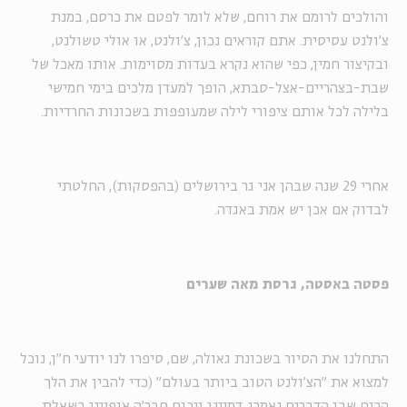
והולכים לרומם את רוחם, שלא לומר לפטם את כרסם, במנת
צ'ולנט עסיסית. אתם קוראים נכון, צ'ולנט, או אולי טשולנט,
ובקיצור חמין, כפי שהוא נקרא בעדות מסוימות. אותו מאכל של
שבת-בצהריים-אצל-סבתא, הופך למעדן מלכים בימי חמישי
בלילה לכל אותם ציפורי לילה שמעופפות בשכונות החרדיות.
אחרי 29 שנה שבהן אני גר בירושלים (בהפסקות), החלטתי
לבדוק אם אכן יש אמת באגדה.
פסטה באסטה, גרסת מאה שערים
התחלנו את הסיור בשכונת גאולה, שם, סיפרו לנו יודעי ח"ן, נוכל
למצוא את "הצ'ולנט הטוב ביותר בעולם" (כדי להבין את הלך
הרוח שבו הדברים נאמרו, דמיינו ויכוח חבר'ה אופייני בשאלת