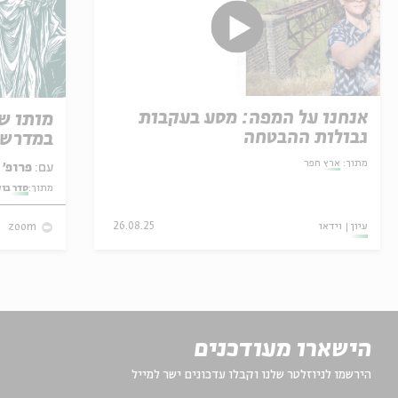
אנחנו על המפה: מסע בעקבות
מותו ש
גבולות ההבטחה
במדרש 
מתוך:
ארץ חפר
עם:
פרופ' אביגדור שנאן
מתוך:
סדר בו
עיון
וידאו
26.08.25
zoom
הישארו מעודכנים
הירשמו לניוזלטר שלנו וקבלו עדכונים ישר למייל