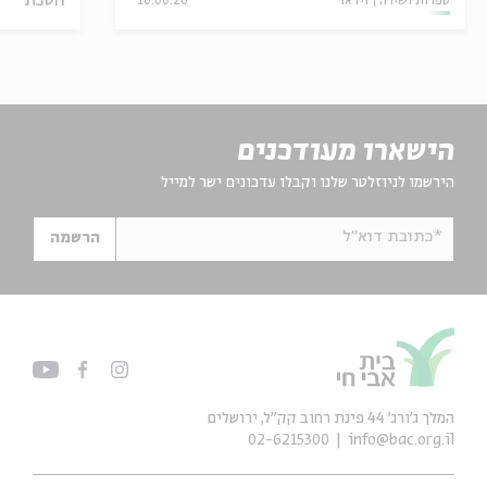
הסכת
ספרות ושירה
וידאו
16.06.26
הישארו מעודכנים
הירשמו לניוזלטר שלנו וקבלו עדכונים ישר למייל
*כתובת דוא"ל
הרשמה
המלך ג'ורג' 44 פינת רחוב קק״ל, ירושלים
02-6215300
info@bac.org.il