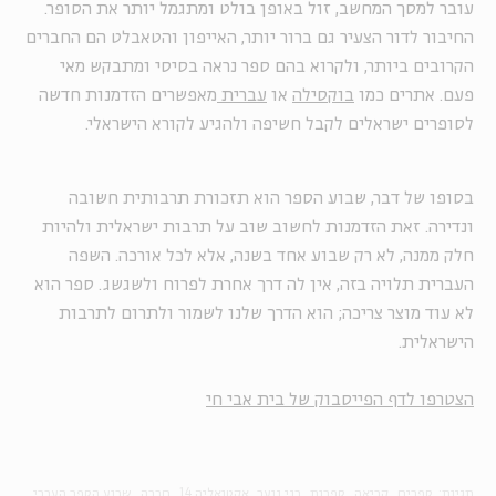
עובר למסך המחשב, זול באופן בולט ומתגמל יותר את הסופר.
החיבור לדור הצעיר גם ברור יותר, האייפון והטאבלט הם החברים
הקרובים ביותר, ולקרוא בהם ספר נראה בסיסי ומתבקש מאי
פעם. אתרים כמו
בוקסילה
או
עברית
מאפשרים הזדמנות חדשה
לסופרים ישראלים לקבל חשיפה ולהגיע לקורא הישראלי.
בסופו של דבר, שבוע הספר הוא תזכורת תרבותית חשובה
ונדירה. זאת הזדמנות לחשוב שוב על תרבות ישראלית ולהיות
חלק ממנה, לא רק שבוע אחד בשנה, אלא לכל אורכה. השפה
העברית תלויה בזה, אין לה דרך אחרת לפרוח ולשגשג. ספר הוא
לא עוד מוצר צריכה; הוא הדרך שלנו לשמור ולתרום לתרבות
הישראלית.
הצטרפו לדף הפייסבוק של בית אבי חי
תגיות:
ספרים
קריאה
ספרות
בני נוער
אקטואליה 14
חברה
שבוע הספר העברי