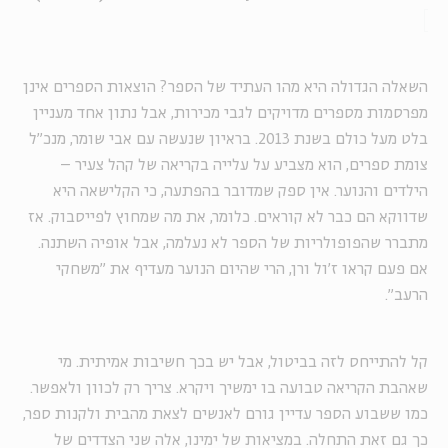
השאלה הגדולה היא מהו העתיד של הספר? הוצאות הספרים אינן
מפרסמות מספרים מדויקים לגבי מכירות, אבל נתון אחד מעניין
בלט מעל כולם בשנת 2013. בראיון שנעשה עם אבי שומר, מנכ"ל
צומת ספרים, הוא מצביע על עלייה בקריאה של קהל צעיר –
הילדים והנוער. אין ספק שמדובר בהפתעה, כי הקלישאה היא
שדווקא הם כבר לא קוראים. כלומר, את מה שמחוץ לפייסבוק. אז
מתברר שהפופולריות של הספר לא נעלמה, אבל אופיה השתנה.
אם פעם קראו ז'ול ורן, הרי שהיום הנוער מעדיף את "משחקי
הרעב".
קל להתייחס לזה בביטול, אבל יש בכך חשיבות אמיתית. מי
שאהבת הקריאה טבועה בו ימשיך ויקרא. צריך רק לכוון ולאפשר.
כמו ששבוע הספר עדיין גורם לאנשים לצאת מהבית ולקנות ספר,
כך גם זאת התחלה. במציאות של ימינו, אלה שני הצדדים של