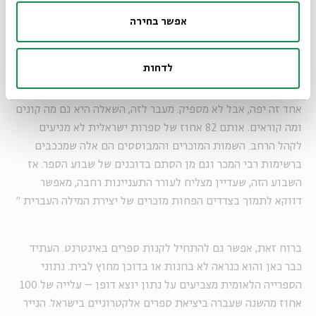
יגיע אליהם בלי תיווך. מלבד זאת, מתקיימים בהם גם אירועים
אפשר בחירה
למען הקהילה - משוקי קח-תן ועד תרומות ספרים. זאת חוויה
מעט אחרת שהופכת את הצריכה והקנייה לחוויה חברתית
לדחות
משמעותית.
"
שבוע הספר הוא בבחינת הזדמנות של ממש
להתעורר ולתרום ליצירה ולתרבות ישראלית. צריך להבין ששבוע
אחד זה יפה, אבל לא מספיק. מעבר לזה, השאלה היא גם מה קונים
ומה קוראים. אותם 82 אחוז של ספרות ישראלית לא מגיעים
לקהל הרחב. השמות המוכרים והמבוססים הם אלה שמככבים
ברשימות רבי המכר וגם מן הסתם בדוכנים של שבוע הספר. אז
השבוע הזה, שעדיין מצליח לעורר התעניינות רחבה, מאפשר
דווקא לתמוך בצדדים הפחות מוכרים של יצירת המילה העברית
"
ברוח זאת, אפשר גם להתחיל לקנות ספרים באינטרנט. העתיד
כבר כאן והוא כנראה לא בחנות או בדוכן מחוץ לבית. נתוני
הספרייה הלאומית מצביעים על נתון יוצא דופן – עלייה של 100
אחוז מהשנה שעברה ביציאת ספרים אלקטרוניים בישראל. הנייר