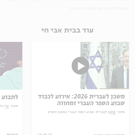
אביעד רוזנבוים
צומת ספרים
רבי מכר
עוד בבית אבי חי
משכן לעברית 2026: אירוע לכבוד
לתבוע א
שבוע הספר העברי ומחווה
מתוך:
על הח
למשורר שאול טשרניחובסקי
מתוך:
מִשְׁכָּן לְעִבְרִית: שבוע הספר העברי במשכן הנשיא