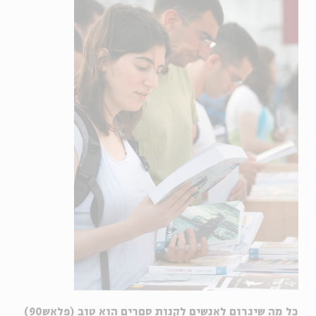
כל מה שיגרום לאנשים לקנות סםרים הוא טוב (פלאש90)