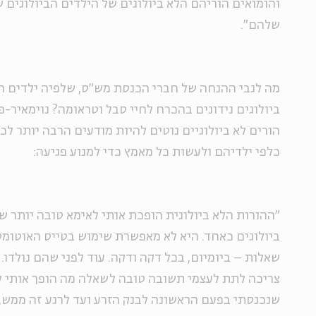
והומואים הוריהם הלא ביולוגים של הילדים הביולוגים של
שלהם".
מה לגבי ההנחה של חברי הכנסת מש"ס, שלפיה ילדים ה
ביולוגים נידונים בהכרח לחיי סבל וטראומה? נוימאיר-
הורים לא ביולוגיים נוטים להיות מודעים הרבה יותר ל
כלפי ילדיהם ולעשות כל מאמץ כדי למנוע פגיעה:
"ההורות הלא ביולוגית הופכת אותי לאימא טובה יותר של 
ביולוגים כאחד. היא לא מאפשרת שימוש בטייס האוטומטי
שאלות – ביומיום, בכל דקה ודקה. עוד לפני שהם נולדו. 
צריכה לתת לעצמי תשובה טובה לשאלה מה הופך אותי לאי
שנכנסתי בפעם הראשונה לבנק הזרע ועד לרגע זה ממש, 