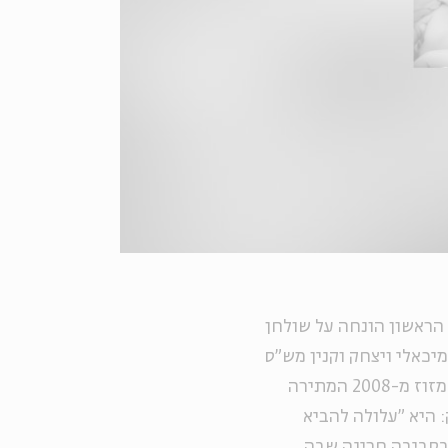
הראשון הונחה על שולחן
יכאלי ויצחק וקנין מש"ס
המציעה לבטל את החלטת היועץ המשפטי לממשלה מני מזוז מ-2008 המתירה
: היא "עלולה להביא
 בסביבה חריגה שבה