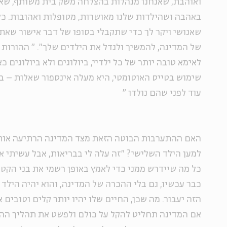
ואוהבת, שאנחנו מנהלות בהצלחה משק בית משותף, שאנ
באהבה ושהילדות שלנו מאושרות, מטופלות ואהובות. כל
שאנושי ויקר לך כדי שתקבלי בסופו של דבר אישור שאת
של המדינה, להמשיך ולגדל את הילדים שלך".
"
ההורות ה
לאימא טובה יותר של כל ילדיי, ביולוגים ולא ביולוגים 
שימוש בטייס האוטומטי, היא מעלה אינספור שאלות – בי
עוד לפני שהם נולדו
"
האם ההתערבות הבוטה הזאת מצד המדינה הרתיעה אותה
למען הילד השלישי? "זה עלה לי בבריאות, אבל עשיתי א
כל מה שיידרש ממני כדי לאמץ באופן רשמי את בני הקטן
כבר עכשיו, גם בלי ההכרה של המדינה, והוא יהיה הילד
הזה יעבור. מה שכן, החיים שלו יהיו יותר קלים וטובים 
אם המדינה תחליט להקל על כולם ולפשט את תהליך הה