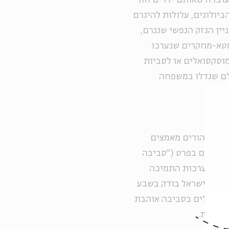
לעובדה שאותם ילדים חוו
יולוגים, עלולות להיגרם
יין הנזק הנפשי שנגרם,
מטא-מחקרים שנערכו
מוסקסואלים או לסביות
ילם שגדלו במשפחה
 כלפי הורים מאמצים
-מיניים בפרט ("סביבה
שור למערכות התמיכה
משפט בישראל בודק בשבע
ים גדלים בסביבה אוהבת
טיביות.