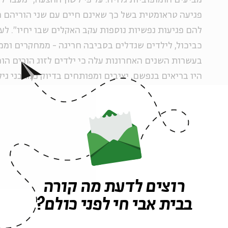
מביעים הומופוביות גלויה. על פי לשון ההצעה, "מעבר 
פגיעה טראומטית בשל כך שאינם חיים עם שני הוריהם הב
להם פגיעות נפשיות נוספות עקב האקלים שבו יחיו". לענ
כביכול, לילדים שגדלים בסביבה חריגה - ממחקרים ומ
בעשרות השנים האחרונות עלה כי ילדים לזוג הורים הו
היו בריאים בנפשם, יציבים ומפותחים בדיוק כמו בני ג
הטרו-נורמטיבית (דוגמאות:
כאן
).
הצעת החוק, לכן, אינה רק מקוממת בשל הניסוח הפוגעני
בכלל (שהחיים עמם הם "פגיעה טראומטית") והורים חד
חריגה"), אלא גם מעידה על בורות תהומית בכל מה שק
רוצים לדעת מה קורה
והפיקוח על הורים לילדים מאומצים. מערך הרווחה וה
עיניים את ההורים המאמצים החד מיניים ומוודא שהילד
בבית אבי חי לפני כולם?
ותומכת - פריבילגיה שאין לילדים במשפחות הטרו-נורמ