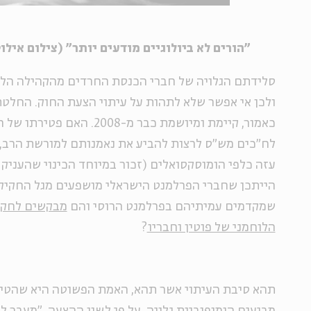
"הורים לא ביולוגיים מודעים יותר" (צילום אילו
סלידתם הגלויה של חברי הכנסת החרדים מהקהילה הלה
ולכן אי אפשר שלא לתהות על עיתוי הצעת החוק. החלט
כאמור, קיימת ומיושמת כבר מ-2008
לח"כים מש"ס לרצות להביע את נאמנותם למורשת הרב, 
עזה כלפי הומוסקסואלים (זכור במיוחד הכינוי שהעניק
הייתכן שחברי הפרלמנט הישראלי מושפעים מגל החקיקה
שמקדמים עמיתיהם בפרלמנט הרוסי והם
מבקשים לחקות
הלוחמני של פוטין וחבריו
?
תהא סיבת העיתוי אשר תהא, האמת הפשוטה היא שהטיע