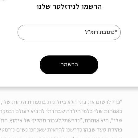
הרשמו לניוזלטר שלנו
אימא ואימא
*כתובת דוא"ל
בת-עמי נוימאיר-פוטשניק, 43, היא חברה 
לסביות דתיות, ומגדלת עם בת זוגהּ אורית שתי בנות בכי
הרשמה
חודשים. לדבריה, הורים חד-מיניים לילדים נבדקים בק
"קונבנציונליים", אף שלא חסרים מקרים של הורים ביול
"כדי לרשום את בתי הלא ביולוגית בתעודת הזהות שלי, 
באמהוּת שלי כלפי הילדה שבחרתי להביא לעולם ובמקר
שלי", היא אומרת, "נדרשתי לעבור תהליך של אימוץ. הת
פקידת סעד שבהן נדרשנו להראות שאנחנו נשים נורמטיבי