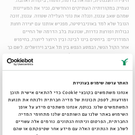
היצירה העגנונית, המלאה בדרמה, הומור, ביקורת ואהבה.
נעמיק במקורותיה העתיקים והחדשים, נכיר את המעיינות
שמהם שאב עגנון, ונגלה את גוֹני העלילה שטווה. עגנון, זוכה
הנובל שלא למד באוניברסיטה, מפגיש אותנו עם יצירה חוצת
גבולות ופורצת גדרות, שנוגעת בלב הדרמה של החיים
המודרניים: ביחסים בינו לבינה ובין היוצר ליוצרו, בחיפוש
אחר הקול הנשי, ובמסע הנפש בין תל אביב וירושלים. לשם כך
גייס את התותחים הכבדים של התרבות היהודית: התנ"ך,
התלמוד, החסידות, ההגות הציונית ועוד.
במהלך המפגשים נעבור "דרך ההר הזה שנקרא עגנון", וממנו
ננווט אל מקומנו בתוך עולם היצירה העברית.
האתר עושה שימוש בעוגיות
-
אנחנו משתמשים בקובצי Cookie כדי להתאים אישית תוכן
ומודעות, לספק תכונות של מדיה חברתית ולנתח את תנועת
המשתמשים שלנו. בנוסף, אנחנו משתפים מידע על אופן
סגור
השימוש באתר שלנו עם השותפים שלנו מתחומי המדיה
שיתוף
הוספה ליומן
הרשמה לאירועים דומים
החברתית, הפרסום וניתוח הנתונים. גורמים אלה עשויים
לשלב את הנתונים האלה עם מידע אחר שסיפקתם או שהם