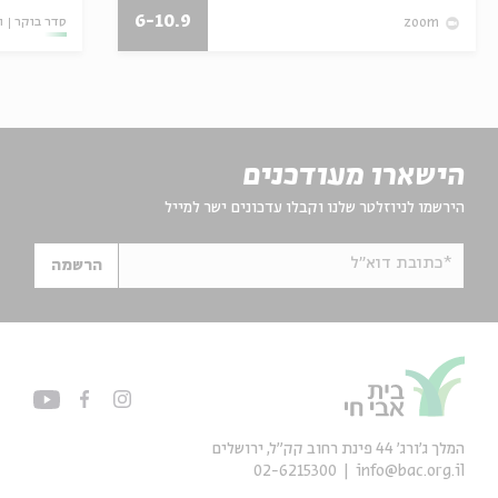
6-10.9
סדר בוקר
ו
zoom
הישארו מעודכנים
הירשמו לניוזלטר שלנו וקבלו עדכונים ישר למייל
*כתובת דוא"ל
הרשמה
המלך ג'ורג' 44 פינת רחוב קק״ל, ירושלים
02-6215300
info@bac.org.il