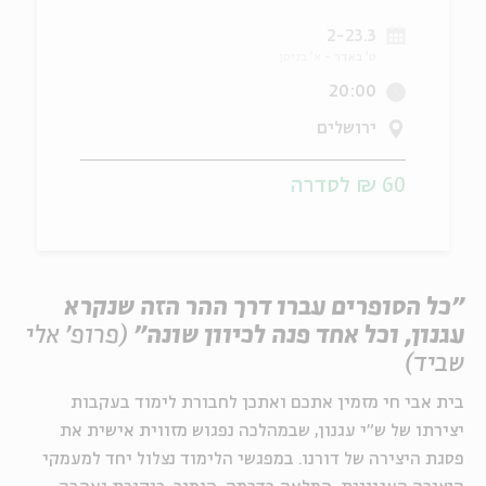
2-23.3
ה
אנגלית
מיוחדי
ט' באדר
א' בניסן
20:00
ירושלים
60 ₪ לסדרה
"כל הסופרים עברו דרך ההר הזה שנקרא
עגנון, וכל אחד פנה לכיוון שונה"
(פרופ' אלי
שביד)
בית אבי חי מזמין אתכם ואתכן לחבורת לימוד בעקבות
יצירתו של ש"י עגנון, שבמהלכה נפגוש מזווית אישית את
פסגת היצירה של דורנו. במפגשי הלימוד נצלול יחד למעמקי