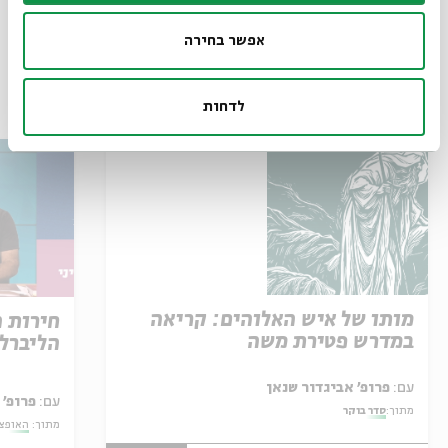
אפשר בחירה
עוד בבית אבי חי
לדחות
מותו של איש האלוהים: קריאה
חירות 
במדרש פטירת משה
הליברל
עם:
פרופ' אביגדור שנאן
עם:
פרופ' 
מתוך:
סדר בוקר
מתוך:
האופצי