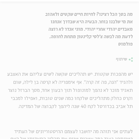
מה בסך הכל רצינו? לחיות חיים שקטים ולאהוב
את מי שלבנו בוחר. הבעיה היא שבדרך אנחנו
מאבדים יהודי אחרי יהודי. מוני אנדר לא רוצה
לדעת מה לבשה צ'לסי קלינטון מתחת לחופה.
פולמוס
שיתוף
יש מהפכות שקטות. יש תהליכים שקשה לשים עליהם את האצבע
ולהגיד "הנה, פה זה קרה". אף אימפריה לא קרסה בן לילה, שום
תאגיד מוכר לא נהפך למונופול תוך רבעון אחד, מסך הברזל נוצר
וקרס כחלק מתהליכים שלקחו כמה שנים טובות, ואפילו למכבי
תל אביב בכדורסל לקח 40 שנה ליהפך לקבוצה של המדינה.
לעתים אני תוהה מה יחשבו לעצמם ההיסטוריונים של העתיד