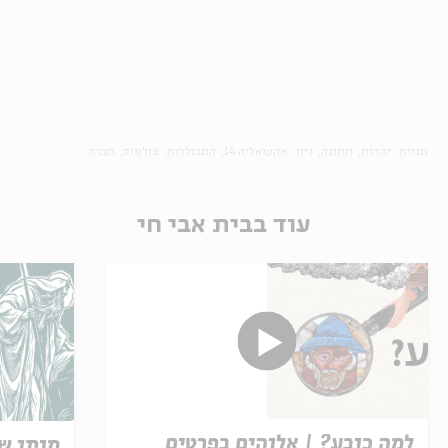
תגיות:
יהדות
חתונה
גיור
אקטואליה 14
התבוללות
פולמוס
חברה
עוד בבית אבי חי
למה כובע? | אלוהים בפרטים
מותו ש