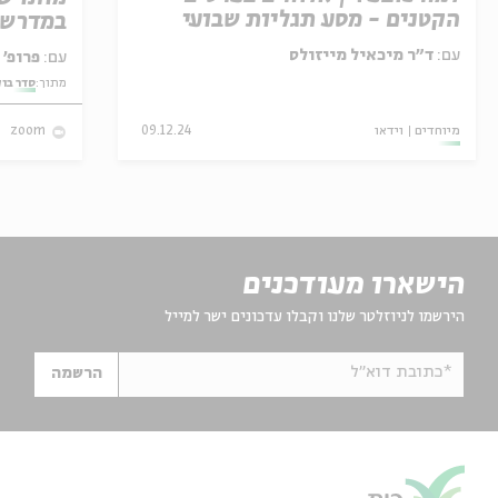
הקטנים - מסע תגליות שבועי
במדרש 
בעולם האמנות
עם:
ד"ר מיכאיל מייזולס
עם:
פרופ' אביגדור שנאן
מתוך:
סדר בו
מיוחדים
וידאו
09.12.24
zoom
הישארו מעודכנים
הירשמו לניוזלטר שלנו וקבלו עדכונים ישר למייל
*כתובת דוא"ל
הרשמה