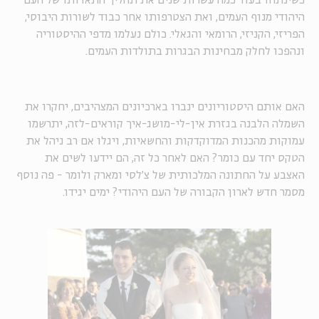
כשינתחו בעוד כמה עשרות שנים את תהליך התאדותו של העם
היהודי מנוף העמים, ואת הצטרפותו אחר כבוד לשורות היבוסי,
הפריזי, הקניזי, הרומאי והגאלי. כולם נעלמו מדפי ההיסטוריה
ונהפכו לחלק מבחינות הבגרות בתולדות העמים.
האם אותם היסטוריונים ינברו בארכיונים המצהיבים, יחקרו את
השמלה הלבנה בגזרת אין-לי-מושג-איך קוראים-לזה, יתרשמו
עמוקות מהכנות המדוקדקות והחשאיות, ויגלו אם רב ניהל את
הטקס יחד עם כומר? האם לאחר כל זה, הם יידעו לשים את
האצבע על החתונה המלכותית של צ'לסי ומארק ולומר - פה נוסף
מסמר חדש לארון הקבורה של העם היהודי? ימים יגידו.