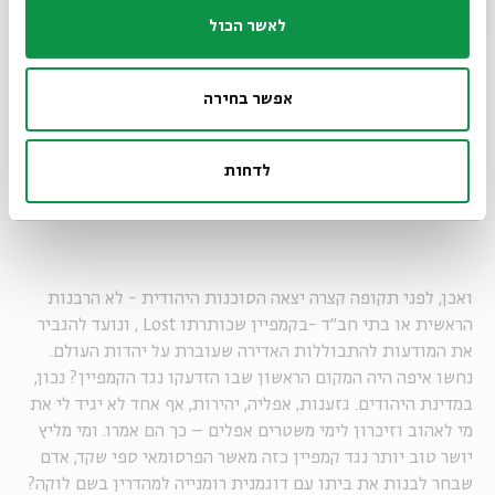
לאשר הכול
מי בעד התבוללות?
אפשר בחירה
"רגע רגע", מזדעקת הטוקבקיסטית הנזעמת, "מבחינתי צ'לסי
אחת שווה יותר מ-500 דוסיות שמגדלות ילדים בבני ברק, ואני
מכירה לא מעט גויים טובים שבכיף הייתי מתחתנת איתם כי הם
לדחות
אנשים הרבה יותר טובים מכמה יהודים שאני מכירה, בטח הרבה
יותר מהפרזיטים האלה שאפילו לא עושים צבא".
ואכן, לפני תקופה קצרה יצאה הסוכנות היהודית - לא הרבנות
הראשית או בתי חב"ד -בקמפיין שכותרתו Lost , ונועד להגביר
את המודעות להתבוללות האדירה שעוברת על יהדות העולם.
נחשו איפה היה המקום הראשון שבו הזדעקו נגד הקמפיין? נכון,
במדינת היהודים. גזענות, אפליה, יהירות, אף אחד לא יגיד לי את
מי לאהוב וזיכרון לימי משטרים אפלים – כך הם אמרו. ומי מליץ
יושר טוב יותר נגד קמפיין כזה מאשר הפרסומאי ספי שקד, אדם
שבחר לבנות את ביתו עם דוגמנית רומנייה למהדרין בשם לוקה?